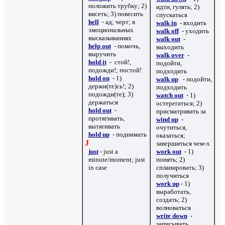
положить трубку; 2)
идти, гулять; 2)
висеть; 3) повесить
спускаться
hell
- ад; черт; в
walk in
- входить
эмоциональных
walk off
- уходить
высказываниях
walk out
-
help out
- помочь,
выходить
выручить
walk over
-
hold it
-
стой!,
подойти,
подожди!; постой!
подходить
hold on
- 1)
walk up
- подойти,
держи(те)сь!; 2)
подходить
подожди(те); 3)
watch out
- 1)
держаться
остерегаться; 2)
hold out
-
присматривать за
протягивать,
wind up
-
вытягивать
очутиться,
hold up
- поднимать
оказаться;
J
завершиться чем-л.
just
- just a
work out
- 1)
minute/moment; just
понять; 2)
in case
спланировать; 3)
получиться
work up
- 1)
выработать,
создать; 2)
волноваться
write down
-
записывать,