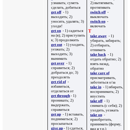
узнавать; суметь
2) вытягивать,
сделать, добиться
протягивать
get off
- 1)
switch off
-
выходить; 2)
выключать
уносить, удалять; 3)
switch on
-
уходи!
включать
get on
- 1) садиться
T
на (в); 2) приступить
take away
- 1)
к; 3) продолжить
убирать, забирать;
get out
- 1) уходить,
2) отбирать,
уезжать; 2)
отнимать
выходить; 3)
take back
- 1)
вынимать
отдать обратно; 2)
get over
- 1)
взять назад,
справиться; 2)
обратно
добраться до; 3)
take care of
преодолеть
присматривать,
get rid of
-
заботиться о
/
за
избавиться,
take in
- 1) вбирать,
отделаться от
воспринимать; 2)
get through
- 1)
впустить
проникать; 2)
take off
- 1)
выдержать,
снимать (с себя); 2)
справиться
уходить, уезжать
get up
- 1) вставать,
take on
-
подниматься; 2)
приобретать,
просыпаться
принимать (форму,
give up
- 1) сдаться,
вид и т.п.)