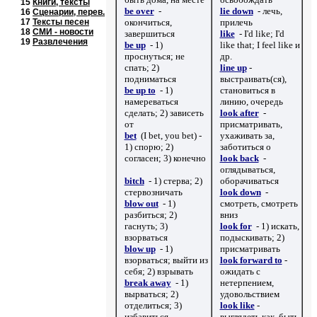
15
Книги, тексты
be over
-
lie down
- лечь,
16
Сценарии
, перев.
17
Тексты песен
окончиться,
прилечь
18
СМИ
- новости
завершиться
like
- I'd like; I'd
19
Развлечения
be up
- 1)
like that; I feel like
и
проснуться; не
др.
спать; 2)
line up
-
подниматься
выстраивать(ся),
be up to
- 1)
становиться в
намереваться
линию, очередь
сделать; 2) зависеть
look after
-
от
присматривать,
bet
(I bet, you bet) -
ухаживать за,
1) спорю; 2)
заботиться о
согласен; 3) конечно
look back
-
оглядываться,
bitch
- 1) стерва; 2)
оборачиваться
стервозничать
look down
-
blow out
- 1)
смотреть, смотреть
разбиться; 2)
вниз
гаснуть; 3)
look for
- 1) искать,
взорваться
подыскивать; 2)
blow up
- 1)
присматривать
взорваться; выйти из
look forward to
-
себя; 2) взрывать
ожидать с
break away
- 1)
нетерпением,
вырваться; 2)
удовольствием
отделиться; 3)
look like
-
избавиться
выглядеть как, быть