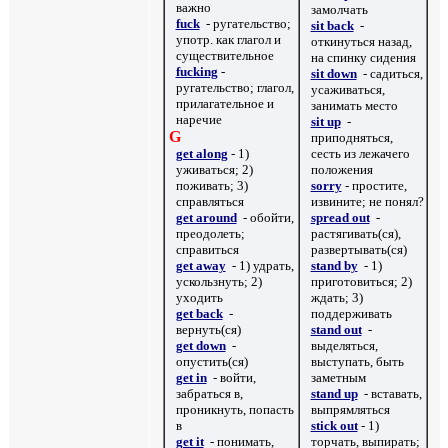
важно
замолчать
fuck
- ругательство;
sit back
-
употр. как глагол и
откинуться назад,
существительное
на спинку сидения
fucking
-
sit down
- садиться,
ругательство; глагол,
усаживаться,
прилагательное и
занимать место
наречие
sit up
-
G
приподняться,
get along
- 1)
сесть из лежачего
уживаться; 2)
положения
поживать; 3)
sorry
-
простите,
справляться
извините; не понял?
get around
- обойти,
spread out
-
преодолеть;
растягивать(ся),
справиться
развертывать(ся)
get away
- 1) удрать,
stand by
- 1)
ускользнуть; 2)
приготовиться; 2)
уходить
ждать; 3)
get back
-
поддерживать
вернуть(ся)
stand out
-
get down
-
выделяться,
опустить(ся)
выступать, быть
get in
- войти,
заметным
забраться в,
stand up
- вставать,
проникнуть, попасть
выпрямляться
в
stick out
- 1)
get it
- понимать,
торчать, выпирать;