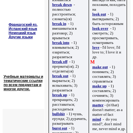
break down
-
похожим, походить
полностью
на
расстроиться;
look out
- 1)
сломать(ся)
выглядывать; 2)
break in
- 1)
быть осторожным
Французский яз.
вмешиваться в
look over
- 1)
Испанский язык
Немецкий язык
разговор; 2)
смотреть; 2)
Другие языки
врываться
просматривать,
break into
-
1)
осматривать
вламываться; 2)
love
- I'd love; I'd
озариться;
love to; I love it
и
разразиться
др.
break off
- 1)
M
прервать(ся); 2)
make out
- 1)
отделить(ся)
понимать; 2)
break out
- 1)
составлять; 3)
Учебные материалы и
вырваться; 2)
тематические ссылки
справляться
по всем предметам и
вспыхивать; 3)
make up
- 1)
многое другое.
разразиться
составлять; 2)
break up
- 1)
сочинять; 3)
прекращать; 2)
компенсировать
расставаться;
matter
- (it/that)
расходиться
doesn't matter; as a
bullshit
- 1) чушь,
matter of fact
ерунда; 2) дурачить,
mind
- do you
разыгрывать
mind?, don't mind
burst out
- 1)
me, never mind
и др.
воскликнуть; 2)