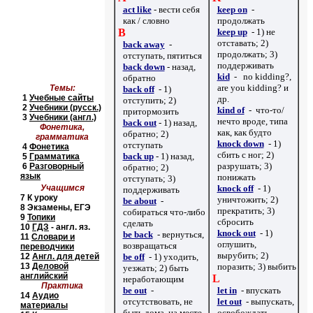
act like
-
вести себя
keep on
-
как
/
словно
продолжать
B
keep up
- 1) не
отставать; 2)
back away
-
продолжать; 3)
отступать, пятиться
поддерживать
back down
-
назад,
kid
-
no kidding?,
обратно
are you kidding?
и
Темы:
back off
- 1)
1
Учебные сайты
др.
отступить; 2)
2
Учебники
(русск.)
kind of
-
что-то/
притормозить
3
Учебники (англ.)
нечто вроде, типа
back out
-
1) назад,
Фонетика,
как, как будто
обратно; 2)
грамматика
knock down
- 1)
отступать
4
Фонетика
сбить с ног; 2)
back up
- 1)
назад,
5
Грамматика
разрушать; 3)
6
Разговорный
обратно; 2)
язык
понижать
отступать; 3)
Учащимся
knock off
- 1)
поддерживать
7
К уроку
уничтожить; 2)
be about
-
8
Экзамены, ЕГЭ
прекратить; 3)
собираться что-либо
9
Топики
сбросить
сделать
10
ГДЗ
- англ. яз.
knock out
- 1)
be back
- вернуться,
11
Словари и
оглушить,
возвращаться
переводчики
вырубить; 2)
12
Англ. для детей
be off
- 1) уходить,
13
Деловой
поразить; 3) выбить
уезжать; 2) быть
английский
L
неработающим
Практика
be out
-
let in
- впускать
14
Аудио
отсутствовать, не
let out
- выпускать,
материалы
быть дома, на месте
освобождать