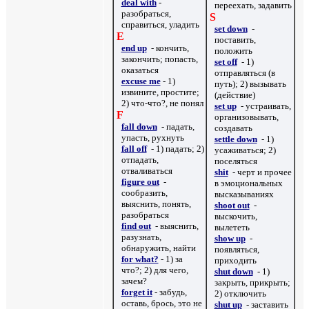
deal with
-
переехать, задавить
разобраться,
S
справиться, уладить
set down
-
E
поставить,
end up
- кончить,
положить
закончить; попасть,
set off
- 1)
оказаться
отправляться (в
excuse me
- 1)
путь); 2) вызывать
извините, простите;
(действие)
2) что-что?, не понял
set up
- устраивать,
F
организовывать,
fall down
- падать,
создавать
упасть, рухнуть
settle down
- 1)
fall off
- 1) падать; 2)
усаживаться; 2)
отпадать,
поселяться
отваливаться
shit
- черт и прочее
figure out
-
в эмоциональных
сообразить,
высказываниях
выяснить, понять,
shoot out
-
разобраться
выскочить,
find out
- выяснить,
вылететь
разузнать,
show up
-
обнаружить, найти
появляться,
for what?
- 1)
за
приходить
что?; 2) для чего,
shut down
- 1)
зачем?
закрыть, прикрыть;
forget it
-
забудь,
2) отключить
оставь, брось, это не
shut up
- заставить