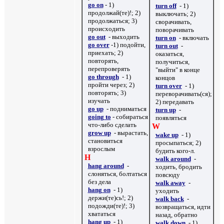
go on
- 1)
turn off
- 1)
продолжай(те)!; 2)
выключать; 2)
продолжаться; 3)
сворачивать,
происходить
поворачивать
go out
- выходить
turn on
- включать
go over
-1) подойти,
turn out
-
приехать; 2)
оказаться,
повторять,
получиться,
перепроверять
"выйти" в конце
go through
- 1)
концов
пройти через; 2)
turn over
- 1)
повторять; 3)
переворачивать(ся);
изучать
2) передавать
go up
- подниматься
turn up
-
going to
- собираться
появляться
что-либо сделать
W
grow up
- вырастать,
wake up
- 1)
становиться
просыпаться; 2)
взрослым
будить кого-л.
H
walk around
-
hang around
-
ходить, бродить
слоняться, болтаться
повсюду
без дела
walk away
-
hang on
- 1)
уходить
держи(те)сь!; 2)
walk back
-
подожди(те)!; 3)
возвращаться, идти
хвататься
назад, обратно
hang up
- 1)
walk down
- 1)