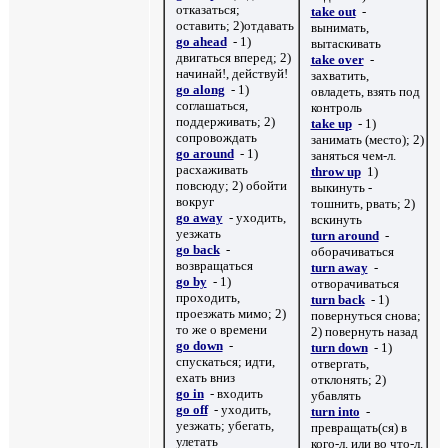
отказаться;
take out
-
оставить; 2)отдавать
вынимать,
go ahead
- 1)
вытаскивать
двигаться вперед; 2)
take over
-
начинай!, действуй!
захватить,
go along
- 1)
овладеть, взять под
соглашаться,
контроль
поддерживать; 2)
take up
- 1)
сопровождать
занимать (место); 2)
go around
- 1)
заняться чем-л.
расхаживать
throw up
1)
повсюду; 2) обойти
выкинуть -
вокруг
тошнить, рвать; 2)
go away
- уходить,
вскинуть
уезжать
turn around
-
go back
-
оборачиваться
возвращаться
turn away
-
go by
- 1)
отворачиваться
проходить,
turn back
- 1)
проезжать мимо; 2)
повернуться снова;
то же о времени
2) повернуть назад
go down
-
turn down
- 1)
спускаться; идти,
отвергать,
ехать вниз
отклонять; 2)
go in
- входить
убавлять
go off
- уходить,
turn into
-
уезжать; убегать,
превращать(ся) в
улетать
кого-л. или во что-л.