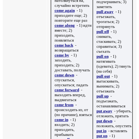
натолкнуться на,
подчеркивать; 3)
случайно встретить
заметить
come again
- 1)
pull away
- 1)
приходите еще; 2)
отъезжать,
повторите еще раз
трогаться; 2)
come along
- 1) идти
отпрянуть
вместе; 2)
pull off
- 1)
приходить,
снимать,
появляться
стаскивать; 2)
come back
-
справиться; 3)
возвращаться
съехать
come by
- 1)
pull on
- 1)
заходить,
натягивать
приходить; 2)
(одевать); 2) тянуть
доставать, получать
(на себя)
come down
-
pull out
- 1)
спускаться,
вытаскивать,
опускаться; падать
вынимать; 2)
come forward
-
отъезжать
выходить вперед,
pull up
-
выдвигаться
подъезжать,
come from
-
останавливаться
происходить из, от
put away
- убирать,
(по причине), взяться
отложить, прятать
come in
- 1)
put down
-
входить; 2)
положить, опустить
приходить,
put in
- вставлять
прибывать
put on
- 1)