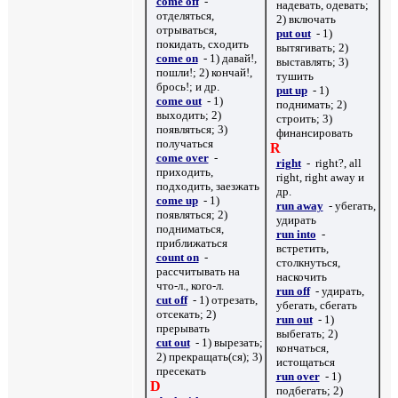
come off
-
надевать, одевать;
отделяться,
2) включать
отрываться,
put out
- 1)
покидать, сходить
вытягивать; 2)
come on
- 1) давай!,
выставлять; 3)
пошли!; 2) кончай!,
тушить
брось!; и др.
put up
- 1)
come out
- 1)
поднимать; 2)
выходить; 2)
строить; 3)
появляться; 3)
финансировать
получаться
R
come over
-
right
- right?, all
приходить,
right, right away
и
подходить, заезжать
др.
come up
- 1)
run away
- убегать,
появляться; 2)
удирать
подниматься,
run into
-
приближаться
встретить,
count on
-
столкнуться,
рассчитывать на
наскочить
что-л., кого-л.
run off
- удирать,
cut off
- 1) отрезать,
убегать, сбегать
отсекать; 2)
run out
- 1)
прерывать
выбегать; 2)
cut out
- 1) вырезать;
кончаться,
2) прекращать(ся); 3)
истощаться
пресекать
run over
- 1)
D
подбегать; 2)