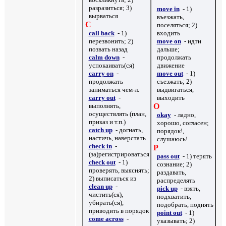
разразиться; 3)
move in
- 1)
вырваться
въезжать,
C
поселяться; 2)
call back
- 1)
входить
перезвонить; 2)
move on
- идти
позвать назад
дальше;
calm down
-
продолжать
успокаивать(ся)
движение
carry on
-
move out
- 1)
продолжать
съезжать; 2)
заниматься чем-л.
выдвигаться,
carry out
-
выходить
выполнять,
O
осуществлять (план,
okay
-
ладно,
приказ и т.п.)
хорошо, согласен;
catch up
- догнать,
порядок!,
настичь, наверстать
слушаюсь!
check in
-
P
(за)регистрироваться
pass out
- 1) терять
check out
- 1)
сознание; 2)
проверять, выяснять;
раздавать,
2) выписаться из
распределять
clean up
-
pick up
- взять,
чистить(ся),
подхватить,
убирать(ся),
подобрать, поднять
приводить в порядок
point out
- 1)
come across
-
указывать; 2)