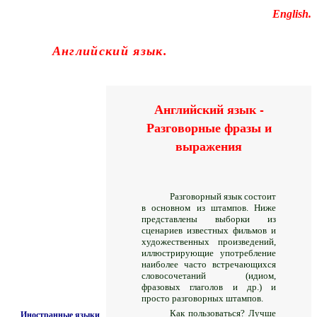
Educational resources of the Internet
-
English
.
Образовательные ресурсы Интернета
-
Английский язык.
Главная страница
(Содержание)
Гостевая
Английский язык -
Разговорные фразы и
выражения
Разговорный язык состоит
в основном из штампов. Ниже
представлены выборки из
сценариев известных фильмов и
художественных произведений,
иллюстрирующие употребление
наиболее часто встречающихся
словосочетаний (идиом,
фразовых глаголов и др.) и
просто разговорных штампов.
Как пользоваться? Лучше
Иностранные языки