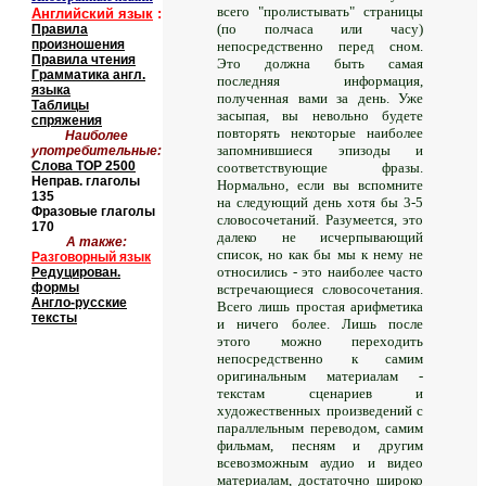
всего "пролистывать" страницы
Английский язык
:
(по полчаса или часу)
Правила
произношения
непосредственно перед сном.
Правила чтения
Это должна быть самая
Грамматика англ.
последняя информация,
языка
полученная вами за день. Уже
Таблицы
засыпая, вы невольно будете
спряжения
повторять некоторые наиболее
Наиболее
запомнившиеся эпизоды и
употребительные:
Слова
TOP
2500
соответствующие фразы.
Неправ. глаголы
Нормально, если вы вспомните
135
на следующий день хотя бы 3-5
Фразовые глаголы
словосочетаний. Разумеется, это
170
далеко не исчерпывающий
А также:
список, но как бы мы к нему не
Разговорный язык
относились - это наиболее часто
Редуцирован.
формы
встречающиеся словосочетания.
Англо-русские
Всего лишь простая арифметика
тексты
и ничего более. Лишь после
этого можно переходить
непосредственно к самим
оригинальным материалам -
текстам сценариев и
художественных произведений с
параллельным переводом, самим
фильмам, песням и другим
всевозможным аудио и видео
материалам, достаточно широко