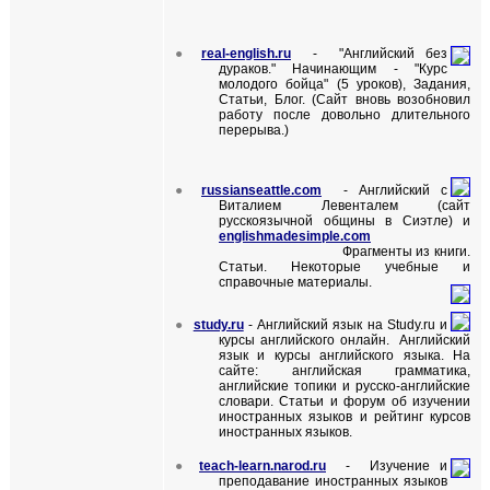
●
real-english.ru
- "Английский без
дураков." Начинающим - "Курс
молодого бойца" (5 уроков), Задания,
Статьи, Блог. (Сайт вновь возобновил
работу после довольно длительного
перерыва.)
●
russianseattle
.
com
- Английский с
Виталием Левенталем (сайт
русскоязычной общины в Сиэтле) и
englishmadesimple
.
com
Фрагменты из книги.
Статьи. Некоторые учебные и
справочные материалы.
●
study.ru
-
Английский язык на Study.ru и
курсы английского онлайн.
Английский
язык и курсы английского языка. На
сайте:
английская грамматика
,
английские топики
и русско-английские
словари. Статьи и
форум об изучении
иностранных языков
и
рейтинг курсов
иностранных языков
.
●
teach
-
learn
.
narod
.
ru
- Изучение и
преподавание иностранных языков