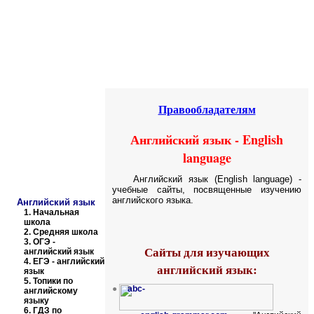
Educational resources of the Internet
-
English
.
Образовательные ресурсы Интернета
-
Английский язык.
Главная страница
(Содержание)
Гостевая
Правообладателям
Английский
язык -
English
language
Английский язык (
English language)
-
учебные сайты, посвященные изучению
английского языка.
Английский язык
1.
Начальная
школа
2.
Средняя школа
3.
ОГЭ -
Сайты для изучающих
английский язык
4.
ЕГЭ - английский
английский язык:
язык
5.
Топики по
●
abc-
английскому
языку
6.
ГДЗ по