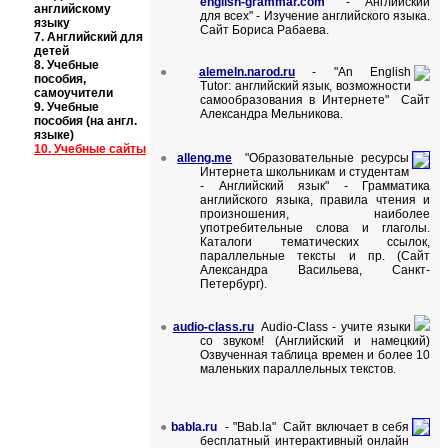
english-grammar.com
- "Английский
английскому
для всех" - Изучение английского языка.
языку
Сайт Бориса Рабаева.
7.
Английский для
детей
8.
Учебные
●
alemeln.narod.ru
-
"An English
пособия,
Tutor
:
английский язык, возможности
самоучители
самообразования в Интернете" Сайт
9.
Учебные
Александра Мельникова.
пособия (на англ.
языке)
10.
Учебные сайты
●
alleng.me
"Образовательные ресурсы
Интернета школьникам и студентам
- Английский язык
"
-
Грамматика
английского языка, правила чтения и
произношения, наиболее
употребительные слова и глаголы.
Каталоги тематических ссылок,
параллельные тексты и пр. (Сайт
Александра Васильева, Санкт-
Петербург).
●
audio-class.ru
Audio-Class - учите языки
со звуком!
(
Английский и намецкий)
Озвученная таблица времен и более 10
маленьких параллельных текстов.
●
b
abla.ru
- "
Bab.la
" Сайт включает в себя
бесплатный интерактивный онлайн