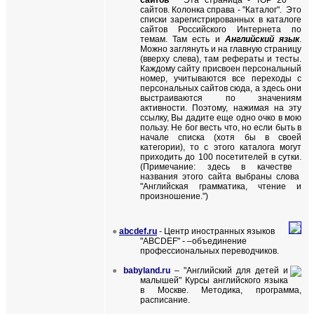
сайтов"
Эта страница - ТОР 20
сайтов. Колонка справа - "Каталог". Это
списки
зарегистрированных в каталоге
сайтов Российского Интернета по
темам. Там есть и
Английский язык
.
Можно заглянуть и на главную страницу
(вверху слева), там рефераты и тесты.
Каждому сайту присвоен персональный
номер, учитываются все переходы с
персональных сайтов сюда, а здесь они
выстраиваются по значениям
активности. Поэтому, нажимая на эту
ссылку, Вы дадите еще одно очко в мою
пользу. Не бог весть что, но если быть в
начале списка (хотя бы в своей
категории), то с этого каталога могут
приходить до 100 посетителей в сутки.
(
Примечание: здесь в качестве
названия этого сайта выбраны слова
"Английская грамматика, чтение и
произношение.")
●
abcdef
.
ru
-
Центр иностранных языков
"ABCDEF" -
–объединение
профессиональных переводчиков.
●
babyland.ru
– "Английский
для детей и
малы
шей" Курсы английского языка
в Москве. Методика, программа,
расписание.