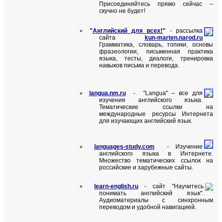
Присоединяйтесь прямо сейчас –
скучно не будет!
●
"
Английский для всех!
"
- рассылка
сайта
kun
-
marten
.
narod
.
ru
Грамматика, словарь, топики, основы
фразеологии,
письменная практика
языка, тесты, диалоги, тренировка
навыков письма и перевода.
●
langua
.
nm
.
ru
- "
Langua
" – все для
изучения английского языка.
Тематические ссылки на
международные ресурсы Интернета
для изучающих английский язык.
●
languages-study.com
- Изучение
английского языка в Интернете.
Множество тематических ссылок на
российские и зарубежные сайты.
●
learn-english.ru
-
сайт "Научитесь
понимать английский язык".
Аудиоматериалы с синхронным
переводом и удобной навигацией.