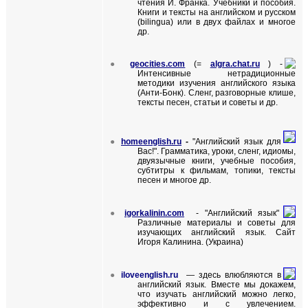
чтения И. Франка. Учебники и пособия.
Книги и тексты на английском и русском
(
bilingua
) или в двух файлах и многое
др.
●
geocities.com
(=
algra.chat.ru
)
-
Интенсивные нетрадиционные
методики изучения английского языка
(Анти-Бонк).
Сленг, разговорные клише,
тексты песен, статьи и советы и др.
●
homeenglish
.
ru
-
"Английский язык
для
Вас!". Грамматика, уроки, сленг, идиомы,
двуязычные книги, учебные пособия,
субтитры к фильмам, топики, тексты
песен и многое др.
●
igorkalinin
.
com
- "Английский язык"
Различные материалы и советы для
изучающих английский язык. Сайт
Игоря Калинина. (Украина)
●
iloveenglish.ru
— здесь влюбляются в
английский язык. Вместе мы докажем,
что изучать английский можно легко,
эффективно и с увлечением.