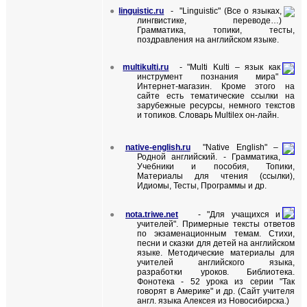
●
linguistic.ru
- "Linguistic" (Все о языках,
лингвистике, переводе…)
Грамматика, топики, тесты,
поздравления на английском языке.
●
multikulti
.
ru
- "
Multi Kulti
– язык как
инструмент познания мира"
Интернет-магазин. Кроме этого на
сайте есть тематические ссылки на
зарубежные ресурсы, немного текстов
и топиков. Словарь
Multilex
он-лайн.
●
native-english.ru
"Native English" –
Родной английский.
-
Грамматика,
Учебники и пособия, Топики,
Материалы для чтения (ссылки),
Идиомы, Тесты, Программы и др.
●
nota.triwe.net
- "
Для учащихся и
учителей
".
Примерные тексты ответов
по экзаменационным темам. Стихи,
песни и сказки для детей на английском
языке. Методические материалы для
учителей английского языка,
разработки уроков. Библиотека.
Фонотека - 52 урока из серии "Так
говорят в Америке" и др. (Сайт учителя
англ. языка Алексея из Новосибирска.)