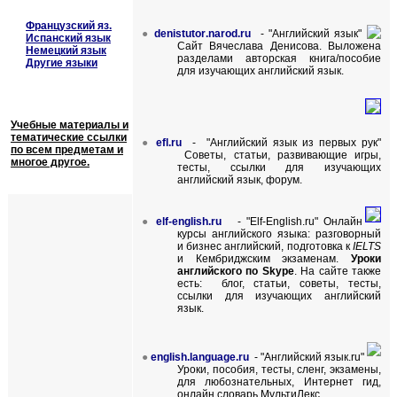
Французский яз.
●
denistutor
.
narod
.
ru
- "Английский язык"
Испанский язык
Сайт Вячеслава Денисова. Выложена
Немецкий язык
разделами авторская книга
/
пособие
Другие языки
для изучающих английский язык.
Учебные материалы и
тематические ссылки
●
efl
.
ru
-
"Английский язык из первых рук"
по всем предметам и
Советы, статьи, развивающие игры,
многое другое.
тесты, ссылки для изучающих
английский язык, форум.
●
elf-english.ru
- "Elf-English.ru" Онлайн
курсы английского языка: разговорный
и бизнес английский, подготовка к
IELTS
и Кембриджским экзаменам.
Уроки
английского по Skype
. На сайте также
есть:
блог, статьи, советы, тесты,
ссылки для изучающих английский
язык
.
●
english
.
language
.
ru
- "Английский язык.
ru
"
Уроки, пособия, тесты, сленг, экзамены,
для любознательных, Интернет гид,
онлайн словарь МультиЛекс.