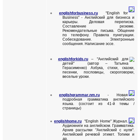
●
englishforbusiness.ru
"
English for
Business
"
- Английский для бизнеса и
карьеры.
Деловая переписка.
Составление резюме.
Рекомендательные письма. Общение
по телефону. Правила пунктуации.
Собеседование. Электронные
сообщения. Написание эссе.
●
englishforkids.ru
– "Английский для
детей" (автор – Татьяна
Герасименко)
Азбука, стихи, сказки,
песенки, пословицы, скороговорки,
веселые уроки.
●
englishgrammar
.
nm
.
ru
- Новая
подробная грамматика английского
языка.
(
состоит из 41-й темы
/
страницы)
●
englishhome.ru
"
English Home
" Журнал.
Аудиокниги на английском. Грамматика.
Архив рассылки "Английский с нуля".
Английский речевой этикет. Топики и
др.