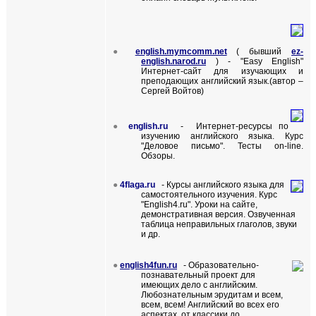
●
english.mymcomm.net
(
бывший
ez
-
english
.
narod
.
ru
) -
"
Easy English
"
Интернет-сайт для изучающих и
преподающих английский язык.(автор –
Сергей Войтов)
●
english
.
ru
-
Интернет-ресурсы по
изучению английского языка.
Курс
"Деловое письмо". Тесты
on-line
.
Обзоры.
●
4flaga.ru
- Курсы английского языка для
самостоятельного изучения. Курс
"
English4.ru
". Уроки на сайте,
демонстративная версия. Озвученная
таблица неправильных глаголов, звуки
и др.
●
english4fun.ru
- Образовательно-
познавательный проект для
имеющих дело с английским.
Любознательным эрудитам и всем,
всем, всем! Английский во всех его
аспектах, от классики до