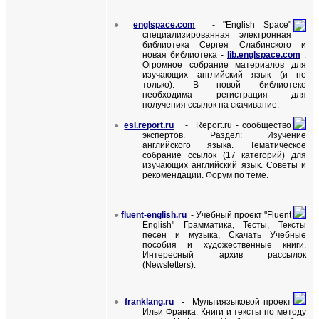
●
englspace
.
com
- "
English Space
"
специализированная электронная
библиотека Сергея Слабинского
и
новая библиотека -
lib.englspace.com
.
Огромное собрание материалов для
изучающих английский язык (и не
только). В новой библиотеке
необходима регистрация для
получения ссылок на скачивание.
●
esl.report.ru
-
Report.ru -
сообщество
экспертов. Раздел: Изучение
английского языка. Тематическое
собрание ссылок (17 категорий) для
изучающих английский язык. Советы и
рекомендации. Форум по теме.
●
fluent-english.ru
-
Учебный проект
"Fluent
English"
Грамматика, Тесты, Тексты
песен и музыка, Скачать Учебные
пособия и художественные книги.
Интересный архив рассылок
(
Newsletters
).
●
franklang.ru
- Мультиязыковой проект
Ильи Франка. Книги и тексты по методу