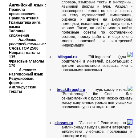
словарь, языковые тесты и викторины,
Английский язык
:
языковой форум и блог. Раздел -
Правила
разговорник - имеет полезные фразы
произношения
на тему путешествий, иммиграции,
Правила чтения
бизнеса и другие на английском,
Грамматика англ.
немецком, испанском и др. популярных
языка
языках. Также, на сайте можно найти
Таблицы
полезные советы по составлению
спряжения
резюме, поиску работы и еще очень
Наиболее
много полезной и интересной
употребительные:
информации.
Слова
TOP
2500
Неправ. глаголы
135
●
bilingual.ru
- "
BiLingual
.
ru
" (
для
Фразовые глаголы
родителей и учителей, работа
ющих с
170
детьми дошкольно
го возраста или с
А также:
начальными классами).
Разговорный язык
Редуцирован.
формы
Англо-русские
●
breakthrough.ru
- курс-самоучитель
тексты
"Breakthrough" the Cool! Для
ознакомления с курсами можно скачать
массу озвученных уроков для учащихся
различного уровня подготовки.
●
classes.ru
-
"
Classes.ru
" Репетитор по
английскому языку в Санкт-Петербурге.
Библиотека учебников, пословицы и
поговорки и пр.