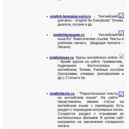
●
english-language.euro.ru
- "
Английский
для всех
– English for Everybody"
Топики,
диалоги, поэзия и др.
●
englishlanguage
.
ru
- "Английский
язык.
Ru
"
Тематические ссылки. Тексты и
учебники скачать. (ведущая проекта –
Оксана)
●
englishouse.ru
Курсы английского
online
.
-
Кроме курсов на сайте: Грамматика,
Аудиокниги, Бестселлеры на
английском, Топики, Учебные пособия
(программы, словари, разговорники и
др.), Статьи и пр.
●
englishtexts.ru
- "Параллельные тексты
на английском языке".
На сайте
представлены свежие статьи на
английском языке с переводом. Есть
раздел с переводом популярных песен.
Создается раздел с отрывками из
англоязычных фильмов. В
целом сайт
направлен на увеличение словарного
запаса.