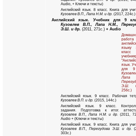
Audio, + Ключи и тексты)
Английский язык. 8 класс. Книга для учи
Кузовлев В.П., Лапа Н.М. и др.
(2017, 224с.)
Английский язык. Учебник для 9 кла
Кузовлев В.П., Лапа Н.М., Перегу
Э.Ш. и др.
(2011, 271с.)
+ Audio
Домашн
работ
английс
языку
клас
учебник
"Англий
язык. У
для 9
Кузовлев
Лапа 
Перегу
Э.Ш.
(2
256с.)
Английский язык. 9 класс. Рабочая тет
Кузовлев В.П. и др.
(2015, 144с.)
Английский язык. 9 класс. Контрол
задания. Подготовка к итог. аттеста
Кузовлев В.П., Лапа Н.М. и др.
(2011, 72
Audiо
+
(Ключи и тексты)
Английский язык. 9 класс. Книга для учи
Кузовлев В.П., Перегудова Э.Ш. и др.
(2
303с.)