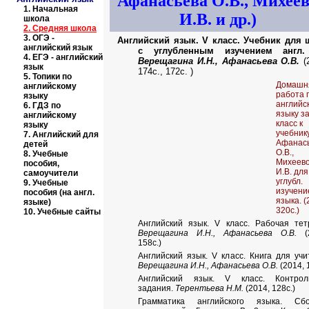
Афанасьева О.В., Михее
1.
Начальная
И.В. и др.)
школа
2.
Средняя школа
3.
ОГЭ -
Английский язык. V класс. Учебник для 
английский язык
с углубленным изучением англ.
4.
ЕГЭ - английский
Верещагина И.Н., Афанасьева О.В.
(
язык
174с., 172с. )
5.
Топики по
Домашн
английскому
работа 
языку
английс
6.
ГДЗ по
языку за
английскому
класс к
языку
учебник
7.
Английский для
Афанас
детей
О.В.,
8.
Учебные
Михеев
пособия,
И.В. для
самоучители
углубл.
9.
Учебные
изучени
пособия (на англ.
языка. (
языке)
320с.)
10.
Учебные сайты
Английский язык. V класс. Рабочая тет
Верещагина И.Н., Афанасьева О.В.
(2
158с.)
Английский язык. V класс. Книга для учи
Верещагина И.Н., Афанасьева О.В.
(2014, 1
Английский язык. V класс. Контрол
задания.
Терентьева Н.М.
(2014, 128с.)
Грамматика английского языка. Сбо