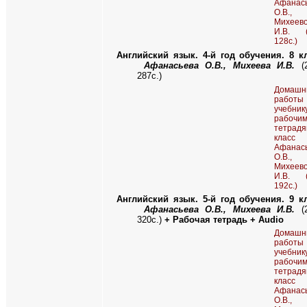
Афанас
О.В.,
Михеев
И.В. (
128с.)
Английский язык. 4-й год обучения. 8 кл
Афанасьева О.В., Михеева И.В.
(2
287с.)
Домашн
рабо
учебн
рабочи
тетра
класс
Афанас
О.В.,
Михеев
И.В. (
192с.)
Английский язык. 5-й год обучения. 9 кл
Афанасьева О.В., Михеева И.В.
(2
320с.)
+ Рабочая тетрадь + Audio
Домашн
рабо
учебн
рабочи
тетра
класс
Афанас
О.В.,