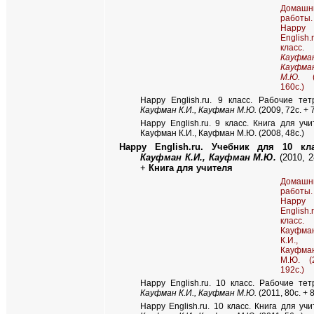
Домашн
работы.
Happy
English
класс.
Кауфман
Кауфма
М.Ю.
(2
160с.)
Happy English.ru. 9 класс. Рабочие тет
Кауфман К.И., Кауфман М.Ю.
(2009, 72с. + 
Happy English.ru. 9 класс. Книга для учи
Кауфман К.И., Кауфман М.Ю. (2008, 48c.)
Happy English.ru. Учебник для 10 кла
Кауфман К.И., Кауфман М.Ю.
(2010, 2
+
Книга для учителя
Домашн
работы.
Happy
English.
класс.
Кауфма
К.И.,
Кауфма
М.Ю. (
192с.)
Happy English.ru. 10 класс. Рабочие тет
Кауфман К.И., Кауфман М.Ю.
(2011, 80с. + 8
Happy English.ru. 10 класс. Книга для учи