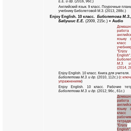
Е.Е. и др.
(2016, 96с.)
Английский язык. 9 класс. Поурочные план
учебнику Биболетовой М.З. (2013, 288с.)
Enjoy English. 10
класс
.
Биболетова М.З.
Бабушис Е.Е.
(2009, 215с.)
+ Audio
Домашн
работ
английс
языку 
клас
учебник
"Enjoy
English".
Биболе
М.З. 
(2014, 2
Enjoy English
. 10 класс. Книга для учителя.
Биболетова М.З. и др.
(2010, 112с.) (
с ключ
упражнениям
)
Enjoy English.
10 класс. Рабочие тетр
Биболетова М.З. и др.
(2012; 96с., 61с.)
Домашн
работ
английс
языку 
клас
рабочи
тетрад
"Enjoy
English".