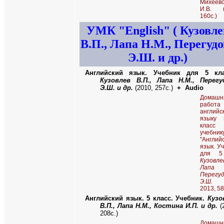
Михеев
И.В. (
160с.)
УМК
"
English"
( Кузовле
В.П., Лапа Н.М., Перегудо
Э.Ш. и др.)
Английский язык. Учебник для 5 кла
Кузовлев В.П., Лапа Н.М., Перегу
Э.Ш. и др.
(2010, 257с.)
+
Audio
Домашн
работ
английс
языку
клас
учебник
"Англий
язык. У
для 5
Кузовлев
Лапа 
Перегу
Э.Ш
2013, 58
Английский язык. 5 класс. Учебник.
Кузо
В.П., Лапа Н.М., Костина И.П. и др.
(
208с.)
Домашн