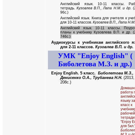
Английский язык. 10-11 классы. Раб
тетрадь.
Кузовлев В.П., Лапа Н.М. и др.
(
96с.)
Английский язык. Книга для учителя к уче
для 10-11 классов.
Кузовлев В.П., Лапа Н.М
Английский язык. 10-11 классы. Поур
планы к учебнику Кузовлева В.П. и др. (
746с.)
Аудиокурсы к учебникам английского я
для 2-11 классов.
Кузовлев В.П. и др.
УМК
"
Enjoy English"
(
Биболетова М.З. и др.)
Enjoy English.
5 класс.
Биболетова М.З.,
Денисенко О.А., Трубанева Н.Н.
(201
3
,
208
с.)
Домашн
работа 
английс
языку за
класс к
учебник
рабочей
тетради
"Enjoy E
для 5кл.
Биболе
М.З. и др