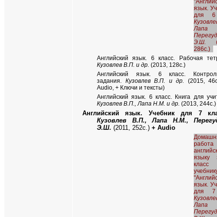
"Англий
язык. У
для 6
Кузовлев
Лапа 
Перегу
Э.Ш.
286с.)
Английский язык. 6 класс. Рабочая тет
Кузовлев В.П. и др.
(2013, 128с.)
Английский язык. 6 класс. Контрол
задания.
Кузовлев В.П. и др.
(2015, 46с
Audio, + Ключи и тексты)
Английский язык. 6 класс. Книга для учи
Кузовлев В.П., Лапа Н.М. и др.
(2013, 244с.)
Английский язык. Учебник для 7 кла
Кузовлев В.П., Лапа Н.М., Перегу
Э.Ш.
(2011, 252с.)
+ Audio
Домашн
работ
английс
языку
клас
учебник
"Англий
язык. У
для 7
Кузовлев
Лапа 
Перегу