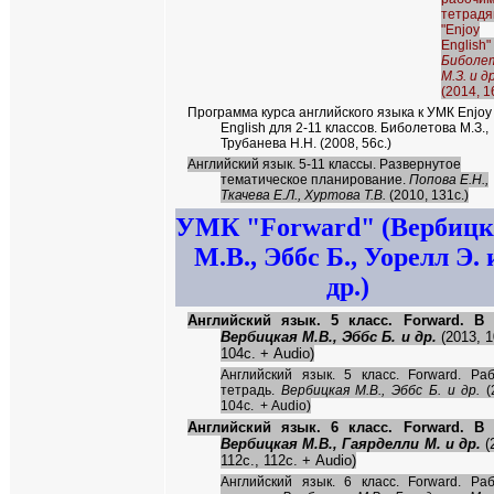
тетрад
"Enjoy
English"
Биболе
М.З. и др
(2014, 1
Программа курса английского языка к УМК Enjoy
English для 2-11 классов. Биболетова М.З.,
Трубанева Н.Н. (2008, 56с.)
Английский язык. 5-11 классы. Развернутое
тематическое планирование.
Попова Е.Н.,
Ткачева Е.Л., Хуртова Т.В.
(2010, 131с.)
УМК
"
Forward"
(Вербицк
М.В., Эббс Б., Уорелл Э. 
др.)
Английский язык. 5 класс. Forward. В 
Вербицкая М.В., Эббс Б. и др.
(2013, 1
104с. + Audio)
Английский язык. 5 класс. Forward. Ра
тетрадь.
Вербицкая М.В., Эббс Б. и др.
(
104с. +
Audio
)
Английский язык. 6 класс. Forward. В 
Вербицкая М.В., Гаярделли М. и др.
(
112с., 112с. + Audio)
Английский язык. 6 класс. Forward. Ра