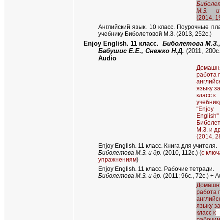
Биболе
М.З. 
(2014, 1
Английский язык. 10 класс. Поурочные пл
учебнику Биболетовой М.З. (2013, 252с.)
Enjoy English.
11 класс.
Биболетова М.З.
Бабушис Е.Е., Снежко Н.Д.
(2011, 200с
Audio
Домашн
работа 
английс
языку за
класс к
учебник
"Enjoy
English"
Биболе
М.З. и др
(2014, 2
Enjoy English
. 11 класс. Книга для учителя.
Биболетова М.З. и др.
(2010, 112с.) (
с ключ
упражнениям
)
Enjoy English. 11
класс. Рабочие тетради.
Биболетова М.З. и др.
(
2011; 96с., 72с.
) +
A
Домашн
работа 
английс
языку за
класс к
рабочи