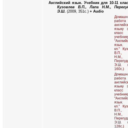
Английский язык. Учебник для 10-11 клас
Кузовлев В.П., Лапа Н.М., Перегу
Э.Ш.
(2009, 351с.)
+ Audio
Домашн
работ
английс
языку 
клас
учебник
"Англий
язык. 
кл." Ку
В.П.,
Н.М.,
Перегуд
Э.Ш. (
160с.)
Домашн
работ
английс
языку 
клас
учебник
"Англий
язык. 
кл." Ку
В.П.,
Н.М.,
Перегуд
Э.Ш. (
128с.)