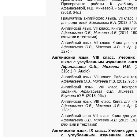
Проверочные работы. К учебнику 
Афанасьевой, И.В. Михеевой. -
Барашкова
(2018, 64с.)
Грамматика английского языка.
VII
класс. 
для родителей.
Барашкова Е.А.
(2018, 240с
Английский язык. VII класс. Книга для учи
Афанасьева О.В., Михеева И.В.
(2014, 190с
ключами и текстами)
Английский язык. VII класс. Книга для чт
Афанасьева О.В., Михеева И.В. и др.
(2
127с.)
Английский язык. VIII класс. Учебник
школ с углубленным изучением англ.
Афанасьева О.В., Михеева И.В.
(2
316с.)
(
+ Audio)
Английский язык. VIII класс. Рабочая тет
Афанасьева О.В., Михеева И.В.
(2012, 96с.)
Английский язык. VIII класс. Контро
задания.
Афанасьева О.В., Михеева И
Ваулина Ю.Е.
(2018, 96с.)
Английский язык.
VIII
класс. Книга для чт
Афанасьева О.В., Михеева И.В. и др.
(
128с.)
Английский язык. VIII класс. Книга для учи
Афанасьева О.В., Михеева И.В.
(2015, 191с
ключами и текстами)
Английский язык. IX класс. Учебник для 
с углубленным изучением англ.