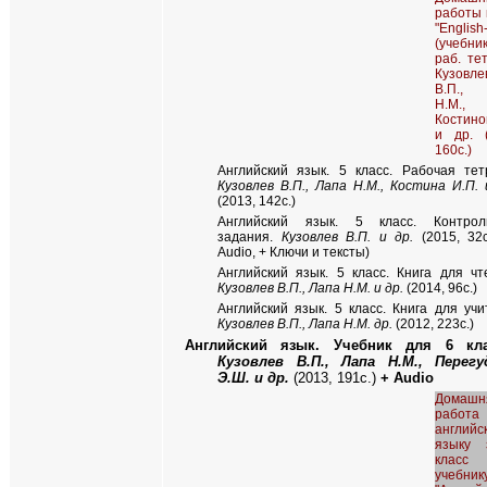
работы 
"English
(учебн
раб. те
Кузовле
В.П.,
Н.М.,
Костино
и др. (
160с.)
Английский язык. 5 класс. Рабочая тет
Кузовлев В.П., Лапа Н.М., Костина И.П. 
(2013, 142с.)
Английский язык. 5 класс. Контрол
задания.
Кузовлев В.П. и др.
(2015, 32с
Audio, + Ключи и тексты)
Английский язык. 5 класс. Книга для чт
Кузовлев В.П., Лапа Н.М. и др.
(2014, 96с.)
Английский язык. 5 класс. Книга для учи
Кузовлев В.П., Лапа Н.М. др.
(2012, 223с.)
Английский язык. Учебник для 6 кла
Кузовлев В.П., Лапа Н.М., Перегу
Э.Ш. и др.
(2013, 191с.)
+ Audio
Домашн
работ
английс
языку
клас
учебник