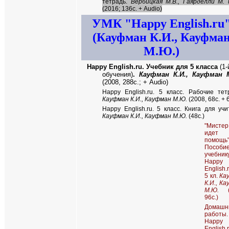
тетрадь.
Вербицкая М.В., Гаярделли М. 
(2016; 136с. + Audio)
УМК
"
Happy English.ru
(Кауфман К.И., Кауфма
М.Ю.)
Happy English.ru.
Учебник для 5 класса
(1-
обучения)
.
Кауфман К.И., Кауфман 
(2008, 288с.; + Audio)
Happy English.ru.
5 класс. Рабочие тет
Кауфман К.И., Кауфман М.Ю.
(2008, 68c. + 
Happy English.ru. 5 класс. Книга для учи
Кауфман К.И., Кауфман М.Ю.
(48c.)
"Мистер
идет
помощь
Пособ
учебник
Happy
English.
5 кл.
Ка
К.И., К
М.Ю.
(2
96с.)
Домашн
работы.
Happy
English