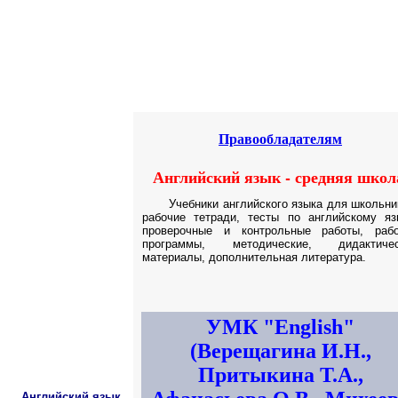
Educational resources of the Internet
-
English
.
Образовательные ресурсы Интернета
-
Английский язык.
Главная страница
(Содержание)
Правообладателям
Английский язык - средняя школ
Учебники английского языка для школьни
рабочие тетради, тесты по английскому яз
проверочные и контрольные работы, раб
программы, методические, дидактичес
материалы, дополнительная литература.
УМК
"
English"
(Верещагина И.Н.,
Притыкина Т.А.,
Английский язык