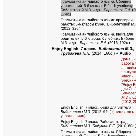
Грамматика английского языка. Сборник
упражнений. 5-6 классы. В 2 ч. К учебнику
Биболетовой М.З. и др. -
Барашкова Е.А.
(2
174с.)
Грамматика английского языка: проверочн
работы: 5-6 классы к учеб. Биболетовой М.
(2012, 32с.)
Грамматика английского языка. Книга для
родителей: 5-6 классы. К учебнику Биболе
М.З. и др. -
Барашкова Е.А.
(2016, 192с.)
Enjoy English.
7 класс.
Биболетова М.З.,
Трубанева Н.Н.
(20
14
, 160с.)
+
Audio
Домашн
работа 
английс
языку за
класс к
учебник
"Enjoy E
для 7кл.
Биболе
М.З. и др
(2012, 2
Enjoy English.
7 класс. Книга для учителя.
Биболетова М.З.
(2012, 64с.) (
с ключами к
упражнениям
)
Enjoy English
. 7 класс. Рабочая тетрадь.
Биболетова М.З., Бабушис Е.Е.
(2010, 80с.
Грамматика английского языка. Сборник