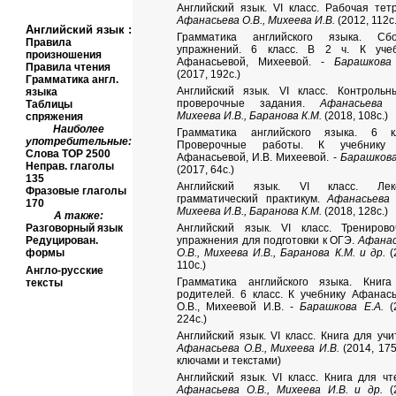
Английский язык. VI класс. Рабочая тет
Афанасьева О.В., Михеева И.В.
(2012, 112с.
Английский язык
:
Грамматика английского языка. Сбо
Правила
упражнений. 6 класс. В 2 ч. К учеб
произношения
Афанасьевой, Михеевой. -
Барашкова 
Правила чтения
(2017, 192с.)
Грамматика англ.
Английский язык. VI класс. Контроль
языка
проверочные задания.
Афанасьева О
Таблицы
Михеева И.В., Баранова К.М.
(2018, 108с.)
спряжения
Наиболее
Грамматика английского языка. 6 кл
употребительные:
Проверочные работы. К учебнику 
Слова
TOP
2500
Афанасьевой, И.В. Михеевой. -
Барашкова
Неправ. глаголы
(2017, 64с.)
135
Английский язык.
VI
класс. Лекс
Фразовые глаголы
грамматический практикум.
Афанасьева 
170
Михеева И.В., Баранова К.М.
(2018, 128с.)
А также:
Разговорный язык
Английский язык. VI класс. Трениров
Редуцирован.
упражнения для подготовки к ОГЭ.
Афанас
формы
О.В., Михеева И.В., Баранова К.М. и др.
(
110с.)
Англо-русские
Грамматика английского языка. Книга
тексты
родителей. 6 класс. К учебнику Афанас
О.В., Михеевой И.В. -
Барашкова Е.А.
(2
224с.)
Английский язык. VI класс. Книга для учи
Афанасьева О.В., Михеева И.В.
(2014, 175с
ключами и текстами)
Английский язык. VI класс. Книга для чт
Афанасьева О.В., Михеева И.В. и др.
(2