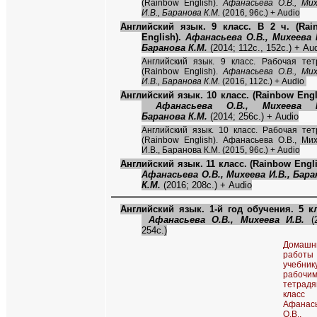
(Rainbow English).
Афанасьева О.В., Ми
И.В., Баранова К.М.
(2016, 96c.) + Audio
Английский язык. 9 класс. В 2 ч. (Rai
English).
Афанасьева О.В., Михеева И
Баранова К.М.
(2014; 112c., 152с.) + Au
Английский язык. 9 класс. Рабочая тет
(Rainbow English).
Афанасьева О.В., Ми
И.В., Баранова К.М.
(2016, 112c.) + Audio
Английский язык. 10 класс. (Rainbow Engl
Афанасьева О.В., Михеева И
Баранова К.М.
(2014; 256с.) + Audio
Английский язык. 10 класс. Рабочая тет
(Rainbow English). Афанасьева О.В., Ми
И.В., Баранова К.М. (2015, 96c.) + Audio
Английский язык. 11 класс. (Rainbow Engl
Афанасьева О.В., Михеева И.В., Бара
К.М.
(2016; 208с.) + Audio
Английский язык. 1-й год обучения. 5 кл
Афанасьева О.В., Михеева И.В.
(2
254с.)
Домашн
рабо
учебн
рабочи
тетра
класс
Афанас
О.В.,