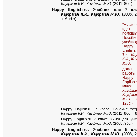
Кауфман К.И., Кауфман М.Ю.
(2011, 80c.)
Happy English.ru.
Учебник для 7 кла
Кауфман К.И., Кауфман М.Ю.
(2008, 2
+
Audio
)
"Мистер
идет
помощь
Пособ
учебник
Happy
English.
7 кл.
Ка
К.И., К
М.Ю.
Домашн
работы.
Happy
English
класс.
Кауфман
Кауфма
М.Ю.
(2
128с.)
Happy English.ru.
7 класс. Рабочие тет
Кауфман К.И., Кауфман М.Ю.
(2011, 80c. + 8
Happy English.ru.
7 класс. Книга для учи
Кауфман К.И., Кауфман М.Ю.
(2005, 80c.)
Happy English.ru.
Учебник для 8 кла
Кауфман К.И., Кауфман М.Ю.
(2008, 2