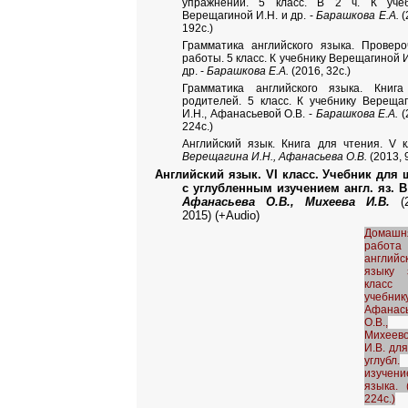
упражнений. 5 класс. В 2 ч. К учеб
Верещагиной И.Н. и др. -
Барашкова Е.А.
(
192с.)
Грамматика английского языка. Провер
работы. 5 класс. К учебнику Верещагиной И
др. -
Барашкова Е.А.
(2016, 32с.)
Грамматика английского языка. Книга
родителей. 5 класс. К учебнику Вереща
И.Н., Афанасьевой О.В. -
Барашкова Е.А.
(
224с.)
Английский язык. Книга для чтения. V к
Верещагина И.Н., Афанасьева О.В.
(2013, 
Английский язык. VI класс. Учебник для 
с углубленным изучением англ. яз. В
Афанасьева О.В., Михеева И.В.
(2
2015) (+Audio)
Домашн
работ
английс
языку
клас
учебник
Афанас
О.В.,
Михеев
И.В. для
углубл.
изучени
языка. 
224с.)