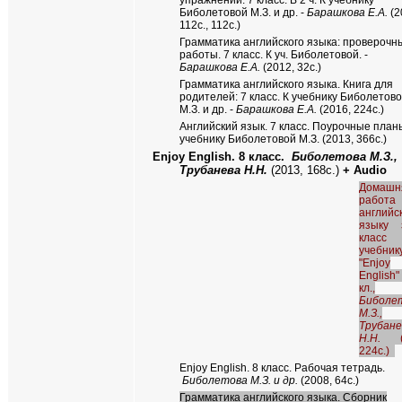
упражнений. 7 класс. В 2 ч. К учебнику
Биболетовой М.З. и др. -
Барашкова Е.А.
(2
112с., 112с.)
Грамматика английского языка: проверочн
работы. 7 класс. К уч. Биболетовой. -
Барашкова Е.А.
(2012, 32с.)
Грамматика английского языка. Книга для
родителей: 7 класс. К учебнику Биболетов
М.З. и др. -
Барашкова Е.А.
(2016, 224с.)
Английский язык. 7 класс. Поурочные план
учебнику Биболетовой М.З. (2013, 366с.)
Enjoy English.
8 класс.
Биболетова М.З.,
Трубанева Н.Н.
(2013, 168с.)
+ Audio
Домашн
работ
английс
языку
клас
учебник
"Enjoy
English"
кл.,
Биболе
М.З.,
Трубане
Н.Н.
224с.)
Enjoy English.
8 класс. Рабочая тетрадь.
Биболетова М.З. и др.
(2008, 64с.)
Грамматика английского языка. Сборник