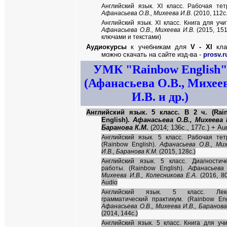
Английский язык. XI класс. Рабочая тет
Афанасьева О.В., Михеева И.В.
(2010, 112с.
Английский язык. XI класс. Книга для учи
Афанасьева О.В., Михеева И.В.
(2015, 151с
ключами и текстами)
Аудиокурсы
к учебникам для
V - XI
кла
можно скачать на сайте изд-ва -
prosv.r
УМК "
Rainbow English
"
(Афанасьева О.В., Михее
И.В. и др.)
Английский язык. 5 класс. В 2 ч. (Rai
English).
Афанасьева О.В., Михеева И
Баранова К.М.
(2014; 136c., 177с.) + Au
Английский язык. 5 класс. Рабочая тет
(Rainbow English).
Афанасьева О.В., Ми
И.В., Баранова К.М.
(2015, 128c.)
Английский язык. 5 класс. Диагностич
работы. (Rainbow English).
Афанасьева 
Михеева И.В., Колесникова Е.А.
(2016, 80
Audio
Английский язык. 5 класс. Лекс
грамматический практикум. (Rainbow Eng
Афанасьева О.В., Михеева И.В., Баранова
(2014, 144c.)
Английский язык. 5 класс. Книга для уч