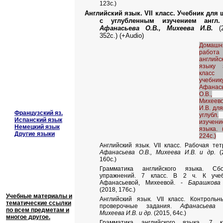
123с.)
Английский язык.
VII
класс. Учебник для 
с углубленным изучением англ.
Афанасьева О.В., Михеева И.В.
(2
352с.) (+Audio)
Домашн
работ
английс
языку
клас
учебник
Афанас
О.В.,
Михеев
И.В. для
Французский яз.
углубл.
Испанский язык
изучени
Немецкий язык
языка. 
Другие языки
224с.)
Английский язык. VII класс. Рабочая тет
Афанасьева О.В., Михеева И.В. и др.
(
1
60
с.)
Грамматика английского языка. Сбо
упражнений. 7 класс. В 2 ч. К учеб
Афанасьевой, Михеевой. -
Барашкова 
(2018, 176с.)
Учебные материалы и
Английский язык.
VII
класс. Контрольн
тематические ссылки
проверочные задания.
Афанасьева О
по всем предметам и
Михеева И.В. и др.
(2015, 64с.)
многое другое.
Грамматика английского языка. 7 кл