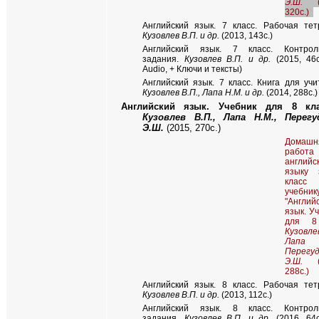
Э.Ш.
320с.)
Английский язык. 7 класс. Рабочая тет
Кузовлев В.П. и др.
(2013, 143с.)
Английский язык. 7 класс. Контрол
задания.
Кузовлев В.П. и др.
(2015, 46с
Audio, + Ключи и тексты)
Английский язык. 7 класс. Книга для учи
Кузовлев В.П., Лапа Н.М. и др.
(2014, 288с.)
Английский язык. Учебник для 8 кла
Кузовлев В.П., Лапа Н.М., Перегу
Э.Ш.
(2015, 270с.)
Домашн
работ
английс
языку
клас
учебник
"Англий
язык. У
для 8
Кузовлев
Лапа 
Перегу
Э.Ш.
288с.)
Английский язык. 8 класс. Рабочая тет
Кузовлев В.П. и др.
(2013, 112с.)
Английский язык. 8 класс. Контрол
задания.
Кузовлев В.П. и др.
(2016, 64с