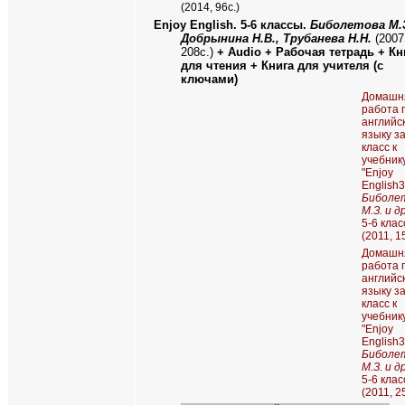
(2014, 96с.)
Enjoy English.
5-6 классы.
Биболетова М.З
Добрынина Н.В., Трубанева Н.Н.
(2007
208с.)
+
Audio
+ Рабочая тетрадь + Кн
для чтения
+
Книга для учителя (с
ключами)
Домашн
работа 
английс
языку з
класс к
учебник
"Enjoy
English3
Биболе
М.З. и др
5-6 клас
(2011, 1
Домашн
работа 
английс
языку з
класс к
учебник
"Enjoy
English3
Биболе
М.З. и д
5-6 клас
(2011, 2