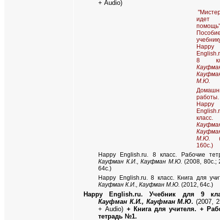
+
Audio
)
"Мистер
идет
помощь
Пособ
учебник
Happy
English.
8 кла
Кауфман
Кауфма
М.Ю.
Домашн
работы.
Happy
English
класс.
Кауфман
Кауфма
М.Ю.
(2
160с.)
Happy English.ru. 8 класс. Рабочие тет
Кауфман К.И., Кауфман М.Ю.
(2008, 80с.; 
64с.)
Happy English.ru. 8 класс. Книга для учи
Кауфман К.И., Кауфман М.Ю.
(2012, 64c.)
Happy English.ru
. Учебник для 9 кла
Кауфман К.И., Кауфман М.Ю.
(2007, 2
+ Audio)
+ Книга для учителя. + Раб
тетрадь №1.