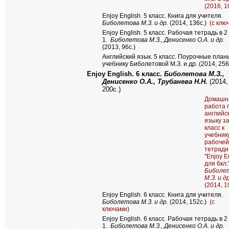
(2016, 1
Enjoy English
. 5 класс. Книга для учителя.
Биболетова М.З. и др.
(2014, 136с.)
(с клю
Enjoy English
. 5 класс. Рабочая тетрадь в 2 
1.
Биболетова М.З., Денисенко О.А. и др.
(2013, 96с.)
Английский язык. 5 класс. Поурочные план
учебнику Биболетовой М.З. и др. (2014, 256
Enjoy English. 6
класс.
Биболетова М.З.,
Денисенко О.А., Трубанева Н.Н.
(2014,
200с.)
Домашн
работа 
английс
языку за
класс к
учебник
рабочей
тетради
"Enjoy E
для 6кл.
Биболе
М.З. и др
(2014, 1
Enjoy English
. 6 класс. Книга для учителя.
Биболетова М.З. и др.
(2014, 152с.)
(с
ключами)
Enjoy English
. 6 класс. Рабочая тетрадь в 2 
1.
Биболетова М.З., Денисенко О.А. и др.