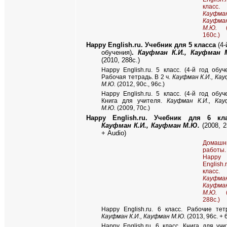
класс.
Кауфман
Кауфма
М.Ю.
(2
160с.)
Happy English.ru. Учебник для 5 класса
(4-
обучения)
.
Кауфман К.И., Кауфман 
(2010, 288с.)
Happy English.ru. 5 класс. (4-й год обуч
Рабочая тетрадь. В 2 ч.
Кауфман К.И., Ка
М.Ю.
(2012, 90c., 96с.)
Happy English.ru. 5 класс. (4-й год обуч
Книга для учителя.
Кауфман К.И., Кау
М.Ю.
(2009, 70c.)
Happy English.ru.
Учебник для 6 кла
Кауфман К.И., Кауфман М.Ю.
(2008, 2
+ Audio)
Домашн
работы.
Happy
English
класс.
Кауфман
Кауфма
М.Ю.
(2
288с.)
Happy English.ru. 6 класс. Рабочие тет
Кауфман К.И., Кауфман М.Ю.
(2013, 96c. + 
Happy English.ru. 6 класс. Книга для учи