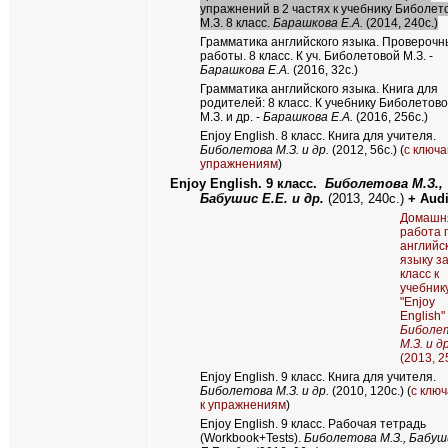
упражнений в 2 частях к учебнику Биболет
М.З. 8 класс.
Барашкова Е.А.
(2014, 240с.)
Грамматика английского языка. Провероч
работы. 8 класс. К уч. Биболетовой М.З. -
Барашкова Е.А.
(2016, 32с.)
Грамматика английского языка. Книга для
родителей: 8 класс. К учебнику Биболетов
М.З. и др. -
Барашкова Е.А.
(2016, 256с.)
Enjoy English
. 8 класс. Книга для учителя.
Биболетова М.З. и др.
(2012, 56с.) (
с ключа
упражнениям
)
Enjoy English.
9 класс.
Биболетова М.З.,
Бабушис Е.Е. и др.
(201
3
, 240с.)
+ Aud
Домашн
работа 
английс
языку за
класс к
учебник
"Enjoy
English"
Биболе
М.З. и др
(2013, 2
Enjoy English
. 9 класс. Книга для учителя.
Биболетова М.З. и др.
(2010, 120с.) (
с клю
к упражнениям
)
Enjoy English.
9 класс. Рабочая тетрадь
(Workbook+Tests).
Биболетова М.З., Бабуш