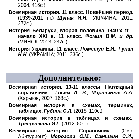
2004, 416с.)
Всемирная история. 11 класс. Новейший период.
(1939-2011 гг.)
Щупак И.Я.
(УКРАИНА; 2011,
272с.)
История Беларуси, вторая половина 1940-х гг. -
начало XXI в. 11 класс.
Фомин В.М. и др.
(МИНСК; 2013, 232с.)
История Украины. 11 класс.
Пометун Е.И., Гупан
Н.Н.
(УКРАИНА; 2011, 336с.)
Дополнительно:
Всемирная история. 10-11 классы. Наглядный
справочник.
Гисем А. В., Мартынюк А.А.
(Харьков, 2007, 168с.)
Всемирная история в схемах, терминах,
таблицах.
Губина С.Л.
(2015, 110с.)
Всемирная история в таблицах и схемах.
Трещёткина И.Г.
(2012, 80с.)
Всемирная история. Справочник.
(Сер.
Абитуриент)
Морозова О.М., Самыгин С.И.,