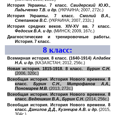
История Украины. 7 класс.
Свидерский Ю.Ю.,
Ладыченко Т.В. и др.
(УКРАИНА; 2007, 272с.)
История Украины. 7 класс.
Смолий В.А.,
Степанков В.С.
(УКРАИНА; 2007, 232с.)
История средних веков. XIV-XV вв. 7 класс.
Федосик В.А. и др.
(МИНСК; 2009, 167с.)
Диагностические и тренировочные работы.
История. 7 класс.
8
класс:
Всемирная история. 8 класс. (1640-1914)
Алдабек
Н.А. и др.
(КАЗАХСТАН; 2012, 256с.)
Новая история. 1815-1918. 8 класс.
Бурин С.Н.
(2006, 320с.)
Всеобщая история. История Нового времени. 8
класс.
Бурин С.Н., Митрофанов А.А.,
Пономарев М.В.
(2013, 272с.)
Всеобщая история. История Нового времени. 8
класс.
Ведюшкин В.А., Бурин С.Н.
(2014, 256с.)
Всеобщая история. История Нового времени. 8
класс.
Данилов Д.Д., Кузнецов А.В. и др.
(2015,
304с.)