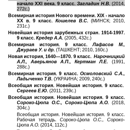
начало XXI века. 9 класс.
Загладин Н.В.
(2014,
272с.)
Всемирная история Нового времени. XIX - начало
XX в. 9 класс.
Кошелев В.С.
(МИНСК; 2010,
231с.)
Новейшая история зарубежных стран. 1914-1997.
9 класс.
Кредер А.А.
(2005, 432с.)
Всемирная история. 9 класс.
Лафасов М.,
Джураев У. и др.
(ТАШКЕНТ; 2010, 160с.)
Новая история, 1640—1870. 9 класс.
Нарочницкий
А.Л., Аверьянов А.П., Кертман Л.Е.
(1991,
288с.)
Всемирная история. 9 класс.
Осмоловский С.А.,
Ладыченко Т.В.
(УКРАИНА; 2009, 240с.)
Всеобщая история. Новейшая история. 9 класс.
Сергеев Е.Ю.
(2011, 239с.)
Всеобщая история. Новейшая история. 9 класс.
Сороко-Цюпа О.С., Сороко-Цюпа А.О.
(2018,
304c.)
Всеобщая история. Новейшая история. 9 класс.
Рабочая тетрадь.
Сороко-Цюпа О.С., Сороко-
Цюпа А.О.
(2014, 112c.)