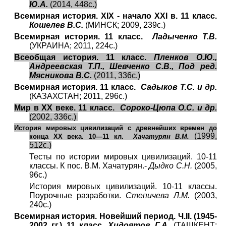
Ю.А.
(2014, 448с.)
Всемирная история. XIX - начало XXI в. 11 класс.
Кошелев В.С.
(МИНСК; 2009, 239с.)
Всемирная история. 11 класс.
Ладыченко Т.В.
(УКРАИНА; 2011, 224с.)
Всеобщая история. 11 класс.
Пленков О.Ю.,
Андреевская Т.П., Шевченко С.В., Под ред.
Мясникова В.С.
(2011, 336с.)
Всемирная история. 11 класс.
Садыков Т.С. и др.
(КАЗАХСТАН; 2011, 296с.)
Мир в XX веке. 11 класс.
Сороко-Цюпа О.С. и др.
(2002, 336с.)
История мировых цивилизаций с древнейших времен до
(1999,
конца
XX
века.
10—11 кл.
Хачатурян В.М.
512с.)
Тесты по истории мировых цивилизаций. 10-11
классы. К пос. В.М. Хачатурян.-
Дыдко С.Н.
(2005,
96с.)
История мировых цивилизаций. 10-11 классы.
Поурочные разработки.
Степичева Л.М.
(2003,
240с.)
Всемирная история. Новейший период. Ч.II. (1945-
2002 гг.) 11 класс.
Хидоятов Г.А.
(ТАШКЕНТ;