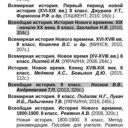
Всемирная история. Первый период новой
истории (XVI-XIX вв.) 8 класс.
Джураев У.Т.,
Фармонов Р.Ф. и др.
(ТАШКЕНТ; 2010, 160с.)
Всеобщая история. История Нового времени. XIX
- начало XX века. 8 класс.
Загладин Н.В.
(2010,
304с.)
Всемирная история Нового времени. XVI-XVIII вв.
8 класс.
Кошелев В.С. и др.
(МИНСК; 2010,
207с.)
Всемирная история. Новое время (XV-XVIII вв.) 8
класс.
Лихтей И.М.
(УКРАИНА; 2008, 264с.)
История. Новое время. Конец XVIII-XIX век. 8
класс.
Медяков А.С., Бовыкин Д.Ю.
(2015,
112с.)
Всеобщая история. 8 класс.
Носков В.В.,
Андреевская Т.П.
(2013, 320с.)
Всемирная история. 8 класс.
Подаляк Н.Г., Лукач
И.Б., Ладыченко Т.В.
(УКРАИНА; 2016, 240с.)
Всеобщая история. История Нового времени,
1800-1900. 8 класс.
Ревякин А.В.
(2008, 320с.)
Новая история, 1800-1900. 8 класс. Метод.
рекомендации. Пособие для учителя.
Ревякин