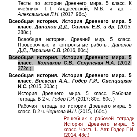
Тесты по истории Древнего мира. 5 класс. К
учебнику Т.П. Андреевской, М.В. и др. -
Алексашкина Л.Н.
(2017, 96с.)
Всеобщая история. История Древнего мира. 5
класс.
Данилов Д.Д., Сизова Е.В. и др.
(2015,
288с.)
Всеобщая история. Древний мир. 5 класс.
Проверочные и контрольные работы.
Данилов
Д.Д., Паршина С.В.
(2016, 80с.)
Всеобщая история. История Древнего мира. 5
класс.
Колпаков С.В., Селунская Н.А.
(2012,
272с.)
Всеобщая история. История Древнего мира. 5
класс.
Вигасин А.А., Годер Г.И., Свенцицкая
И.С.
(2015, 303с.)
История Древнего мира. 5 класс. Рабочая
тетрадь. В 2 ч.
Годер Г.И.
(2017; 80с., 80с. )
Рабочая тетрадь по истории Древнего мира. 5
класс. В 2 ч.
Чернова М.Н.
(2015, 160с.)
Решебник к рабочей тетради
История Древнего мира. 5
класс. Часть 1. Авт. Годер Г.И.
(2014, 48с.)