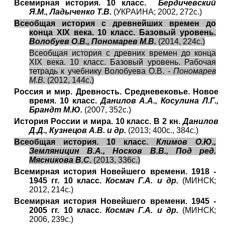
Всемирная история. 10 класс.
Бердичевский
Я.М., Ладыченко Т.В.
(УКРАИНА; 2002, 272с.)
Всеобщая история с древнейших времен до
конца XIX века. 10 класс. Базовый уровень.
Волобуев О.В., Пономарев М.В.
(2014, 224с.)
Всеобщая история с древних времен до конца
XIX века. 10 класс. Базовый уровень. Рабочая
тетрадь к учебнику Волобуева О.В. -
Пономарев
М.В.
(2012, 144с.)
Россия и мир. Древность. Средневековье. Новое
время. 10 класс.
Данилов А.А., Косулина Л.Г.,
Брандт М.Ю.
(2007, 352с.)
История России и мира. 10 класс. В 2 кн.
Данилов
Д.Д., Кузнецов А.В. и др.
(2013; 400с., 384с.)
Всеобщая история. 10 класс.
Климов О.Ю.,
Земляницин В.А., Носков В.В., Под ред.
Мясникова В.С.
(2013, 336с.)
Всемирная история Новейшего времени. 1918 -
1945 гг. 10 класс.
Космач Г.А. и др.
(МИНСК;
2012, 214с.)
Всемирная история Новейшего времени. 1945 -
2005 гг. 10 класс.
Космач Г.А. и др.
(МИНСК;
2006, 239с.)