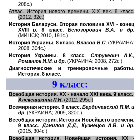
208с.)
Атлас. История нового времени. XIX век. 8 класс.
(2012, 32с.)
История Беларуси. Вторая половина XVI - конец
XVIII в. 8 класс.
Белозорович В.А. и др.
(МИНСК; 2010, 191с.)
История Украины. 8 класс.
Власов В.С.
(УКРАИНА;
2008, 304с.)
История Украины. 8 класс.
Струкевич А.К.,
Романюк И.М. и др.
(УКРАИНА; 2008, 272с.)
Диагностические и тренировочные работы.
История. 8 класс.
9
класс:
Всеобщая история. XX - начало XXI века. 9 класс.
Алексашкина Л.Н.
(2012, 295с.)
Всемирная история. 9 класс.
Бердичевский Я.М. и
др.
(УКРАИНА; 2009, 320с.)
Всеобщая история. История Новейшего времени.
9 класс.
Данилов Д.Д., Кузнецов А.В. и др.
(2015, 304с.)
Всеобщая история. Новейшая история. XX -