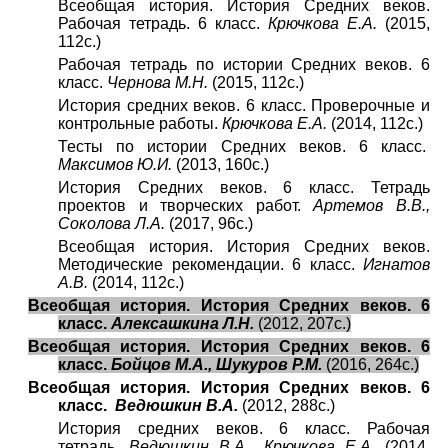
Всеобщая история. История Средних веков.
Рабочая тетрадь. 6 класс.
Крючкова Е.А.
(2015,
112с.)
Рабочая тетрадь по истории Средних веков. 6
класс.
Чернова М.Н.
(2015, 112с.)
История средних веков. 6 класс. Проверочные и
контрольные работы.
Крючкова Е.А.
(2014, 112с.)
Тесты по истории Средних веков. 6 класс.
Максимов Ю.И.
(2013, 160с.)
История Средних веков. 6 класс. Тетрадь
проектов и творческих работ.
Артемов В.В.,
Соколова Л.А.
(2017, 96с.)
Всеобщая история. История Средних веков.
Методические рекомендации. 6 класс.
Игнатов
А.В.
(2014, 112с.)
Всеобщая история. История Средних веков. 6
класс.
Алексашкина Л.Н.
(2012, 207с.)
Всеобщая история. История Средних веков. 6
класс.
Бойцов М.А., Шукуров Р.М.
(2016, 264с.)
Всеобщая история. История Средних веков. 6
класс.
Ведюшкин В.А.
(2012, 288с.)
История средних веков. 6 класс. Рабочая
тетрадь.
Ведюшкин В.А., Крючкова Е.А.
(2014,