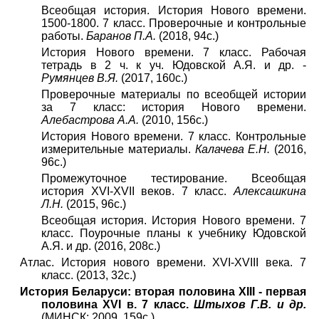
Всеобщая история. История Нового времени.
1500-1800. 7 класс. Проверочные и контрольные
работы.
Баранов П.А.
(2018, 94с.)
История Нового времени. 7 класс. Рабочая
тетрадь в 2 ч. к уч. Юдовской А.Я. и др. -
Румянцев В.Я.
(2017, 160с.)
Проверочные материалы по всеобщей истории
за 7 класс: история Нового времени.
Алебастрова А.А.
(2010, 156с.)
История Нового времени. 7 класс. Контрольные
измерительные материалы.
Калачева Е.Н.
(2016,
96с.)
Промежуточное тестирование. Всеобщая
история XVI-XVII веков. 7 класс.
Алексашкина
Л.Н.
(2015, 96с.)
Всеобщая история. История Нового времени. 7
класс. Поурочные планы к учебнику Юдовской
А.Я. и др. (2016, 208с.)
Атлас. История нового времени. XVI-XVIII века. 7
класс. (2013, 32с.)
История Беларуси: вторая половина XIII - первая
половина XVI в. 7 класс.
Штыхов Г.В. и др.
(МИНСК; 2009, 159с.)