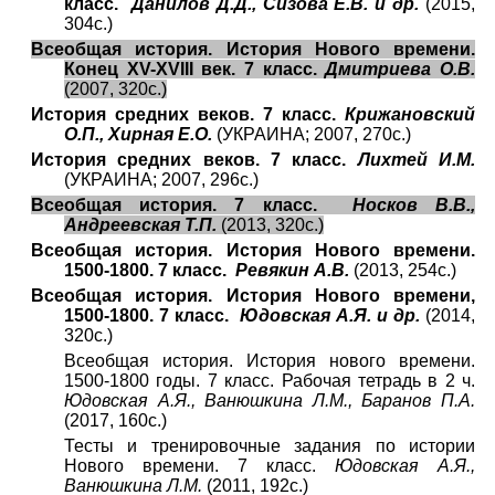
класс.
Данилов Д.Д., Сизова Е.В. и др.
(2015,
304с.)
Всеобщая история. История Нового времени.
Конец XV-XVIII век. 7 класс.
Дмитриева О.В.
(2007, 320с.)
История средних веков. 7 класс.
Крижановский
О.П., Хирная Е.О.
(УКРАИНА; 2007, 270с.)
История средних веков. 7 класс.
Лихтей И.М.
(УКРАИНА; 2007, 296с.)
Всеобщая история. 7 класс.
Носков В.В.,
Андреевская Т.П.
(2013, 320с.)
Всеобщая история. История Нового времени.
1500-1800. 7 класс.
Ревякин А.В.
(2013, 254с.)
Всеобщая история. История Нового времени,
1500-1800. 7 класс.
Юдовская А.Я. и др.
(2014,
320с.)
Всеобщая история. История нового времени.
1500-1800 годы. 7 класс. Рабочая тетрадь в 2 ч.
Юдовская А.Я., Ванюшкина Л.М., Баранов П.А.
(2017, 160с.)
Тесты и тренировочные задания по истории
Нового времени. 7 класс.
Юдовская А.Я.,
Ванюшкина Л.М.
(2011, 192с.)