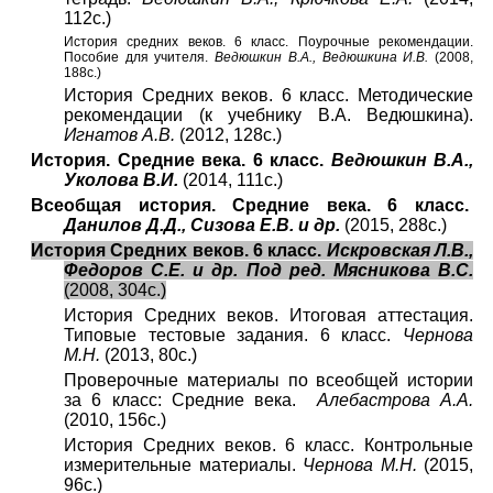
112с.)
История средних веков. 6 класс. Поурочные рекомендации.
Пособие для учителя.
Ведюшкин В.А., Ведюшкина И.В.
(2008,
188с.)
История Средних веков. 6 класс. Методические
рекомендации (к учебнику В.А. Ведюшкина).
Игнатов А.В.
(2012, 128с.)
История. Средние века. 6 класс.
Ведюшкин В.А.,
Уколова В.И.
(2014, 111с.)
Всеобщая история. Средние века. 6 класс.
Данилов Д.Д., Сизова Е.В. и др.
(2015, 288с.)
История Средних веков. 6 класс.
Искровская Л.В.,
Федоров С.Е. и др. Под ред. Мясникова В.С.
(2008, 304с.)
История Средних веков. Итоговая аттестация.
Типовые тестовые задания. 6 класс.
Чернова
М.Н.
(2013, 80с.)
Проверочные материалы по всеобщей истории
за 6 класс: Средние века.
Алебастрова А.А.
(2010, 156с.)
История Средних веков. 6 класс. Контрольные
измерительные материалы.
Чернова М.Н.
(2015,
96с.)