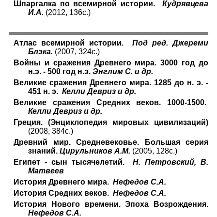
Шпаргалка по всемирной истории.
Кудрявцева
И.А.
(2012, 136с.)
Атлас всемирной истории.
Под ред. Джереми
Блэка.
(2007, 324с.)
Войны и сражения Древнего мира. 3000 год до
н.э. - 500 год н.э.
Энглим С. и др.
Великие сражения Древнего мира. 1285 до н. э. -
451 н. э.
Келли Девриз и др.
Великие сражения Средних веков. 1000-1500.
Келли Девриз и др.
Греция. (Энциклопедия мировых цивилизаций)
(2008, 384с.)
Древний мир. Средневековье. Большая серия
знаний.
Цирульников А.М.
(2005, 128с.)
Египет - сын тысячелетий.
Н. Петровский, В.
Матвеев
История Древнего мира.
Нефедов С.А.
История Средних веков.
Нефедов С.А.
История Нового времени. Эпоха Возрождения.
Нефедов С.А.