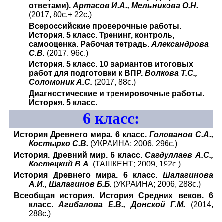
ответами).
Артасов И.А., Мельникова О.Н.
(2017, 80с.+ 22с.)
Всероссийские проверочные работы.
История. 5 класс. Тренинг, контроль,
самооценка. Рабочая тетрадь.
Александрова
С.В.
(2017, 96с.)
История. 5 класс. 10 вариантов итоговых
работ для подготовки к ВПР.
Волкова Т.С.,
Соломоник А.С.
(2017, 88с.)
Диагностические и тренировочные работы.
История. 5 класс.
6
класс:
История Древнего мира. 6 класс.
Голованов С.А.,
Костырко С.В.
(УКРАИНА; 2006, 296с.)
История. Древний мир. 6 класс.
Сагдуллаев А.С.,
Костецкий В.А.
(ТАШКЕНТ; 2009, 192с.)
История Древнего мира. 6 класс.
Шалагинова
А.И., Шалагинов Б.Б.
(УКРАИНА; 2006, 288с.)
Всеобщая история. История Средних веков. 6
класс.
Агибалова Е.В., Донской Г.М.
(2014,
288с.)