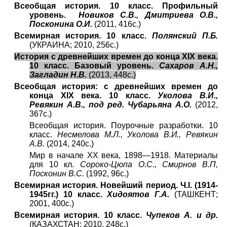
Всеобщая история. 10 класс. Профильный
уровень.
Новиков С.В., Дмитриева О.В.,
Посконина О.И.
(2011, 416с.)
Всемирная история. 10 класс.
Полянский П.Б.
(УКРАИНА; 2010, 256с.)
История с древнейших времен до конца XIX века.
10 класс. Базовый уровень.
Сахаров А.Н.,
Загладин Н.В.
(2013, 448с.)
Всеобщая история: с древнейших времен до
конца XIX века. 10 класс.
Уколова В.И.,
Ревякин А.В., под ред. Чубарьяна А.О.
(2012,
367с.)
Всеобщая история. Поурочные разработки. 10
класс.
Несмелова М.Л., Уколова В.И., Ревякин
А.В.
(2014, 240с.)
Мир в начале XX века, 1898—1918. Материалы
для 10 кл.
Сороко-Цюпа О.С., Смирнов В.П,
Посконин В.С.
(1992, 96с.)
Всемирная история. Новейший период. Ч.I. (1914-
1945гг.) 10 класс.
Хидоятов Г.А.
(ТАШКЕНТ;
2001, 400с.)
Всемирная история. 10 класс.
Чупеков А. и др.
(КАЗАХСТАН; 2010, 248с.)