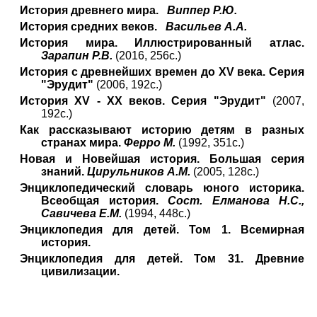
История древнего мира.
Виппер Р.Ю.
История средних веков.
Васильев А.А.
История мира. Иллюстрированный атлас.
Зарапин Р.В.
(2016, 256с.)
История с древнейших времен до XV века. Серия
"Эрудит"
(2006, 192с.)
История XV - XX веков. Серия "Эрудит"
(2007,
192с.)
Как рассказывают историю детям в разных
странах мира.
Ферро М.
(1992, 351с.)
Новая и Новейшая история. Большая серия
знаний.
Цирульников А.М.
(2005, 128с.)
Энциклопедический словарь юного историка.
Всеобщая история.
Сост. Елманова Н.С.,
Савичева Е.М.
(1994, 448с.)
Энциклопедия для детей. Том 1. Всемирная
история.
Энциклопедия для детей. Том 31. Древние
цивилизации.