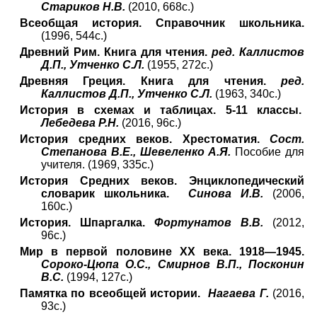
Стариков Н.В.
(2010, 668с.)
Всеобщая история. Справочник школьника.
(1996, 544с.)
Древний Рим. Книга для чтения.
ред. Каллистов
Д.П., Утченко С.Л.
(1955, 272с.)
Древняя Греция. Книга для чтения.
ред.
Каллистов Д.П., Утченко С.Л.
(1963, 340с.)
История в схемах и таблицах. 5-11 классы.
Лебедева Р.Н.
(2016, 96с.)
История средних веков. Хрестоматия.
Сост.
Степанова В.Е., Шевеленко А.Я.
Пособие для
учителя. (1969, 335с.)
История Средних веков. Энциклопедический
словарик школьника.
Синова И.В.
(2006,
160с.)
История. Шпаргалка.
Фортунатов В.В.
(2012,
96с.)
Мир в первой половине XX века. 1918—1945.
Сороко-Цюпа О.С., Смирнов В.П., Посконин
В.С.
(1994, 127с.)
Памятка по всеобщей истории.
Нагаева Г.
(2016,
93с.)