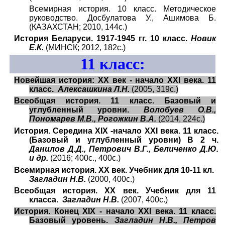
Всемирная история. 10 класс. Методическое
руководство. Досбулатова У., Ашимова Б.
(КАЗАХСТАН; 2010, 144с.)
История Беларуси. 1917-1945 гг. 10 класс.
Новик
Е.К.
(МИНСК; 2012, 182с.)
11
класс:
Новейшая история: XX век - начало XXI века. 11
класс.
Алексашкина Л.Н.
(2005, 319с.)
Всеобщая история. 11 класс. Базовый и
углубленный уровни.
Волобуев О.В.,
Пономарев М.В., Рогожкин В.А.
(2014, 224с.)
История. Середина XIX -начало XXI века. 11 класс.
(Базовый и углубленный уровни) В 2 ч.
Данилов Д.Д., Петрович В.Г., Беличенко Д.Ю.
и др.
(2016; 400с., 400с.)
Всемирная история. XX век. Учебник для 10-11 кл.
Загладин Н.В.
(2000, 400с.)
Всеобщая история. XX век. Учебник для 11
класса.
Загладин Н.В.
(2007, 400с.)
История. Конец XIX - начало XXI века. 11 класс.
Базовый уровень.
Загладин Н.В., Петров