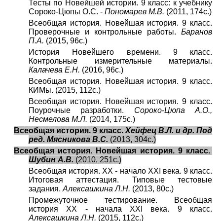
Тесты по Новейшей истории. 9 класс: к учебнику
Сороко-Цюпы О.С. -
Пономарев М.В.
(2011, 174с.)
Всеобщая история. Новейшая история. 9 класс.
Проверочные и контрольные работы.
Баранов
П.А.
(2015, 96с.)
История Новейшего времени. 9 класс.
Контрольные измерительные материалы.
Калачева Е.Н.
(2016, 96с.)
Всеобщая история. Новейшая история. 9 класс.
КИМы. (2015, 112с.)
Всеобщая история. Новейшая история. 9 класс.
Поурочные разработки.
Сороко-Цюпа А.О.,
Несмелова М.Л.
(2014, 175с.)
Всеобщая история. 9 класс.
Хейфец В.Л. и др. Под
ред. Мясникова В.С.
(2013, 304с.)
Всеобщая история. Новейшая история. 9 класс.
Шубин А.В.
(2010, 251с.)
Всеобщая история. XX - начало XXI века. 9 класс.
Итоговая аттестация. Типовые тестовые
задания.
Алексашкина Л.Н.
(2013, 80с.)
Промежуточное тестирование. Всеобщая
история XX - начала XXI века. 9 класс.
Алексашкина Л.Н.
(2015, 112с.)