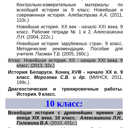
Контрольно-измерительные материалы по
всеобщей истории за 9 класс: Новейшая и
современная история.
Алебастрова А.А.
(2011,
110с.)
Новейшая история. XX век - начало XXI века. 9
класс. Рабочие тетради № 1 и 2.
Алексашкина
Л.Н.
(2004, 222с.)
Новейшая история зарубежных стран. 9 класс.
Методические рекомендации. Пособие для
учителя.
Пасман Т.Б.
(2005, 160с.)
Атлас. Новейшая история. XX - начало XXI века. 9
класс. (2013, 32с.)
История Беларуси. Конец XVIII - начало XX в. 9
класс.
Морозова С.В. и др.
(МИНСК; 2011,
199с.)
Диагностические и тренировочные работы.
История. 9 класс.
10
класс:
Всеобщая история с древнейших времен до
конца XIX века. 10 класс.
Алексашкина Л.Н.,
Головина В.А.
(2010, 431с.)