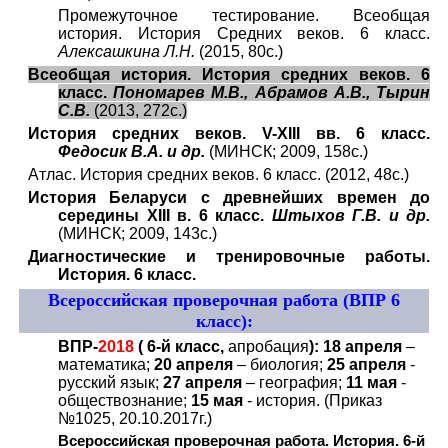
Промежуточное тестирование. Всеобщая
история. История Средних веков. 6 класс.
Алексашкина Л.Н.
(2015, 80с.)
Всеобщая история. История средних веков. 6
класс.
Пономарев М.В., Абрамов А.В., Тырин
С.В.
(2013, 272с.)
История средних веков. V-XIII вв. 6 класс.
Федосик В.А. и др.
(МИНСК; 2009, 158с.)
Атлас. История средних веков. 6 класс. (2012, 48с.)
История Беларуси с древнейших времен до
середины XIII в. 6 класс.
Штыхов Г.В. и др.
(МИНСК; 2009, 143с.)
Диагностические и тренировочные работы.
История. 6 класс.
Всероссийская проверочная работа (ВПР 6
класс):
ВПР-
2018
( 6-й класс,
апробация
): 18 апреля
–
математика;
20 апреля
– биология;
25 апреля
-
русский язык;
27 апреля
– география;
11 мая
-
обществознание;
15 мая
- история. (Приказ
№1025, 20.10.2017г.)
Всероссийская проверочная работа. История. 6-й