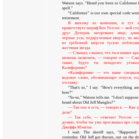
Watson says. “Heard you been to Californee f
spell.”
“Californee” is our own special code word
retirement.
Я выхожу из конюшни, и тут м
приветствует шериф Бен Уотсон — мой ст
друг. Дочерна загоревшее лицо; дли
черные усы, подкрученные кверху; на жи
из гребенной шерсти тускло поблески
жестяная звезда.
— Слышал, слышал, что ты в наших кра
можешь заскочить, — говорит он. — Сл
также, будто ты ненадолго уезжа
Калифорнию?
«Калифорния» — это наше специал
кодовое слово, обозначающее отпуск, от
отставку.
“That's so,” I say. “How's everything ar
here?”
“So-so,” Watson tells me. “I don't suppos
heard about Old Jeff Mangles?”
— Так оно и есть, — говорю я. — Как з
дела?
— Так себе, — отвечает Уотсон. 
думаю, чтобы ты уже прослышал про ста
Джеффа Мэнглза.
I wait. The sheriff says, “Happened 
yesterday. Old Jeff got thrown, out on the de