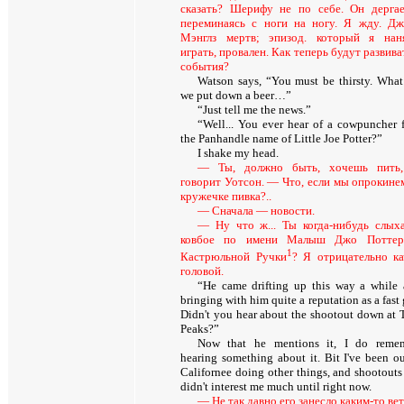
сказать? Шерифу не по себе. Он дергае
переминаясь с ноги на ногу. Я жду. Д
Мэнглз мертв; эпизод. который я нан
играть, провален. Как теперь будут развива
события?
Watson says, “You must be thirsty. What
we put down a beer…”
“Just tell me the news.”
“Well... You ever hear of a cowpuncher 
the Panhandle name of Little Joe Potter?”
I shake my head.
— Ты, должно быть, хочешь пить
говорит Уотсон. — Что, если мы опрокине
кружечке пивка?..
— Сначала — новости.
— Ну что ж... Ты когда-нибудь слых
ковбое по имени Малыш Джо Поттер
1
Кастрюльной Ручки
? Я отрицательно к
головой
.
“He came drifting up this way a while 
bringing with him quite a reputation as a fast
Didn't you hear about the shootout down at 
Peaks?”
Now that he mentions it, I do reme
hearing something about it. Bit I've been ou
Californee doing other things, and shootouts 
didn't interest me much until right now.
— Не так давно его занесло каким-то ве