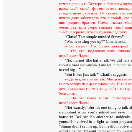
мечтал покинуть Вестерн с большим шумо
наилучшей своей форме, затеяв после
грандиозную стрельбу. Он сказал, что ем
нужно даже обсуждать это с тобой, что 
ним роднее братьев. Симмс сказал, мол
очень рад, коль скоро выпадет такой шан
знает наверняка, что ты будешь рад тоже.
“Christ! That simple-minded Simms!”
“Was he setting you up?” Charlie asks.
— Бог ты мой! Этот Симмс придурок!
— Он что, подложил тебе свинью
перебивает Чарли.
“No, it's not like hat at all. We did talk 
about a final showdown. I did tell him that I'd
to end big…”
“But it was just talk?” Charlie suggests
.
— Да нет, не совсем так. Мы действите
много говорили о финальном шоу. И я на с
деле сказал как-то, что хочу сойти со сце
большим...
— Но это были только разговоры
перебивает Чарли.
“Not exactly.” But it's one thing to talk 
a shootout when you're retired and save in 
house in Bel Air. It's another to suddenly 
yourself involved in a fight without preparat
“Simms didn't set me up; but he did involve m
something that I'd want to make up my own 