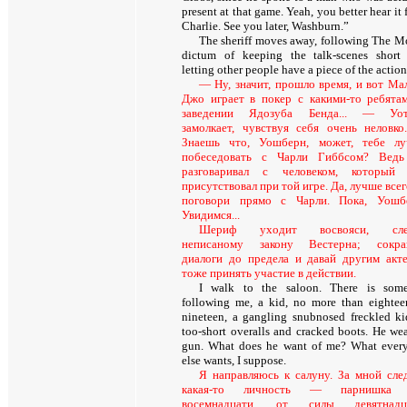
present at that game. Yeah, you better hear it
Charlie. See you later, Washburn.”
The sheriff moves away, following The M
dictum of keeping the talk-scenes short
letting other people have a piece of the action
— Ну, значит, прошло время, и вот М
Джо играет в покер с какими-то ребята
заведении Ядозуба Бенда... — Уот
замолкает, чувствуя себя очень неловк
Знаешь что, Уошберн, может, тебе л
побеседовать с Чарли Гиббсом? Вед
разговаривал с человеком, который
присутствовал при той игре. Да, лучше все
поговори прямо с Чарли. Пока, Уошб
Увидимся...
Шериф уходит восвояси, сле
неписаному закону Вестерна; сокра
диалоги до предела и давай другим акт
тоже принять участие в действии.
I walk to the saloon. There is som
following me, a kid, no more than eightee
nineteen, a gangling snubnosed freckled ki
too-short overalls and cracked boots. He wea
gun. What does he want of me? What ever
else wants, I suppose.
Я направляюсь к салуну. За мной сле
какая-то личность — парнишка 
восемнадцати, от силы девятнадца