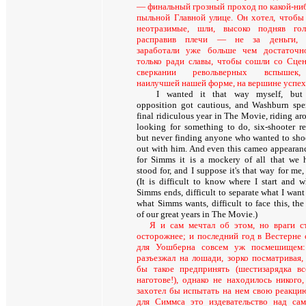
— финальный грозный проход по какой-ни
пыльной Главной улице. Он хотел, чтобы
неотразимые, шли, высоко подняв гол
расправив плечи — не за деньги, 
заработали уже больше чем достаточн
только ради славы, чтобы сошли со Сце
сверкании револьверных вспышек
наилучшей нашей форме, на вершине успех
I wanted it that way myself, but
opposition got cautious, and Washburn spe
final ridiculous year in The Movie, riding ar
looking for something to do, six-shooter re
but never finding anyone who wanted to shoo
out with him. And even this cameo appeara
for Simms it is a mockery of all that we 
stood for, and I suppose it's that way for me,
(It is difficult to know where I start and w
Simms ends, difficult to separate what I want
what Simms wants, difficult to face this, the
of our great years in The Movie.)
Я и сам мечтал об этом, но враги с
осторожнее; и последний год в Вестерне 
для Уошберна совсем уж посмешищем
разъезжал на лошади, зорко посматривая,
бы такое предпринять (шестизарядка вс
наготове!), однако не находилось никого,
захотел бы испытать на нем свою реакц
для Симмса это издевательство над са