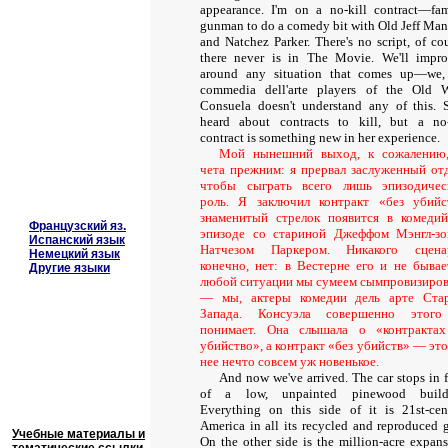
appearance. I'm on a no-kill contract—fa
gunman to do a comedy bit with Old Jeff Man
and Natchez Parker. There's no script, of cou
there never is in The Movie. We'll impro
around any situation that comes up—we,
commedia dell'arte players of the Old W
Consuela doesn't understand any of this. S
heard about contracts to kill, but a no-
contract is something new in her experience.
Мой нынешний выход, к сожалению
чета прежним: я прервал заслуженный от
чтобы сыграть всего лишь эпизодиче
роль. Я заключил контракт «без убийс
знаменитый стрелок появится в комеди
Французский яз.
эпизоде со стариной Джеффом Мэнгл-з
Испанский язык
Натчезом Паркером. Никакого сцена
Немецкий язык
конечно, нет: в Вестерне его и не бывае
Другие языки
любой ситуации мы сумеем сымпровизиров
— мы, актеры комедии дель арте Ста
Запада. Консуэла совершенно этого
понимает. Она слышала о «контракта
убийство», а контракт «без убийств» — это
нее нечто совсем уж новенькое.
And now we've arrived. The car stops in f
of a low, unpainted pinewood build
Everything on this side of it is 21st-cen
America in all its recycled and reproduced g
Учебные материалы и
On the other side is the million-acre expans