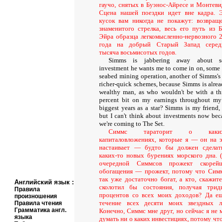
гаучо, снятых в Буэнос-Айресе и Монтеви
Сцена нашей поездки идет вне кадра. 
кусок вам никогда не покажут: возвращ
знаменитого стрелка, весь его путь из Б
Эйра образца легкомысленно-нервозного 
года на добрый Старый Запад серед
тысяча восьмисотых годов.
Simms is jabbering away about s
investment he wants me to come in on, some
seabed mining operation, another of Simms's 
richer-quick schemes, because Simms is alrea
wealthy man, as who wouldn't be with a thi
percent bit on my earnings throughout my
biggest years as a star? Simms is my friend, 
but I can't think about investments now bec
we're coming to The Set.
Симмс тараторит о каких
капиталовложениях, которые я — он на 
настаивает — будто бы должен сделат
каких-то новых бурениях морского дна. 
очередной Симмсов прожект скорейш
обогащения — прожект, потому что Сим
так уже достаточно богат, а кто, скажите
Английский язык
:
сколотил бы состояния, получая трид
Правила
процентов со всех моих доходов? Да е
произношения
течение всех десяти моих звездных л
Правила чтения
Грамматика англ.
Конечно, Симмс мне друг, но сейчас я не 
языка
думать ни о каких инвестициях, потому чт