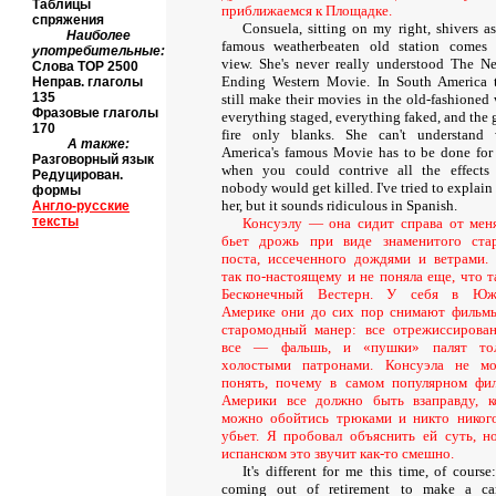
Таблицы
приближаемся к Площадке.
спряжения
Consuela, sitting on my right, shivers as
Наиболее
famous weatherbeaten old station comes 
употребительные:
view. She's never really understood The Ne
Слова
TOP
2500
Ending Western Movie. In South America 
Неправ. глаголы
135
still make their movies in the old-fashioned 
Фразовые глаголы
everything staged, everything faked, and the 
170
fire only blanks. She can't understand
А также:
America's famous Movie has to be done for 
Разговорный язык
when you could contrive all the effects
Редуцирован.
nobody would get killed. I've tried to explain 
формы
her, but it sounds ridiculous in Spanish.
Англо-русские
тексты
Консуэлу — она сидит справа от ме
бьет дрожь при виде знаменитого ста
поста, иссеченного дождями и ветрами.
так по-настоящему и не поняла еще, что т
Бесконечный Вестерн. У себя в Юж
Америке они до сих пор снимают фильм
старомодный манер: все отрежиссирова
все — фальшь, и «пушки» палят тол
холостыми патронами. Консуэла не м
понять, почему в самом популярном фи
Америки все должно быть взаправду, к
можно обойтись трюками и никто никог
убьет. Я пробовал объяснить ей суть, н
испанском это звучит как-то смешно.
It's different for me this time, of course
coming out of retirement to make a c