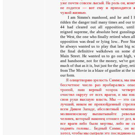
уже почти совсем лысый. На роль он, коне
не годится — вот ему и приходится 
чужой жизнью.
I am Simms's manhood, and he and I 
ridden the danger trail many times and our tr
44 had cleared out all opposition, unti
reigned supreme, the absolute best gunslinge
the West, the one who finally retired when al
opposition was dead or lying low... Poor Si
he always wanted us to play that last big sc
the final definitive walkdown on some d
Main Street. He wanted us to go out high, 
and handsome, not for the money, we've got
much of that as it is, but just for the glory, ret
from The Movie in a blaze of gunfire at the t
our form.
Я олицетворяю зрелость Симмса, мы вм
бессчетное число раз пробирались опа
тропой, наш верный «сорок четверт
очистил округу от всех врагов, и мы взя
свои руки высшую власть. Мы — это с
лучший, никем не превзойденный стрело
всем Диком Западе, абсолютный чемпио
молниеносному выхватывайте револьв
человек, который наконец отошел от дел, к
все враги либо были мертвы, либо не с
поднять головы... Бедный Симмс, он вс
хотел, чтобы мы сыграли эту последнюю с