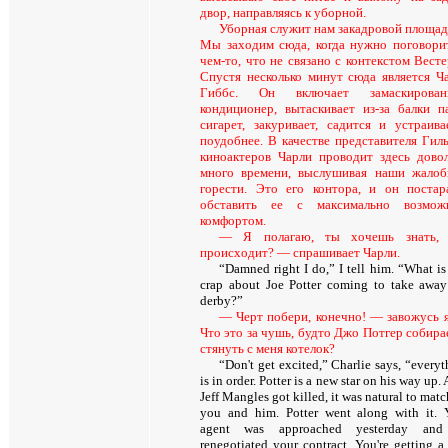
двор, направляясь к уборной.
Уборная служит нам закадровой площад
Мы заходим сюда, когда нужно поговори
чем-то, что не связано с контекстом Весте
Спустя несколько минут сюда является Ч
Гиббс. Он включает замаскирован
кондиционер, вытаскивает из-за балки п
сигарет, закуривает, садится и устраива
поудобнее. В качестве представителя Гил
киноактеров Чарли проводит здесь дово
много времени, выслушивая наши жало
горести. Это его контора, и он постар
обставить ее с максимально возмож
комфортом.
— Я полагаю, ты хочешь знать, 
происходит? — спрашивает Чарли.
“Damned right I do,” I tell him. “What is
crap about Joe Potter coming to take awa
derby?”
— Черт побери, конечно! — завожусь 
Что это за чушь, будто Джо Потгер собира
стянуть с меня котелок?
“Don't get excited,” Charlie says, “every
is in order. Potter is a new star on his way up. 
Jeff Mangles got killed, it was natural to mat
you and him. Potter went along with it. 
agent was approached yesterday an
renegotiated your contract. You're getting a 