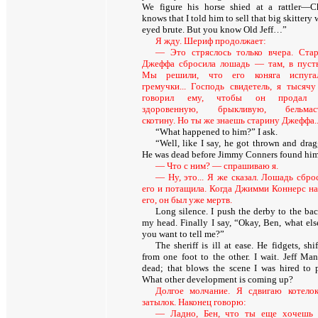
We figure his horse shied at a rattler—Ch
knows that I told him to sell that big skittery 
eyed brute. But you know Old Jeff…”
Я жду. Шериф продолжает:
— Это стряслось только вчера. Ста
Джеффа сбросила лошадь — там, в пуст
Мы решили, что его коняга испугал
гремучки... Господь свидетель, я тысячу
говорил ему, чтобы он продал 
здоровенную, брыкливую, бельмас
скотину. Но ты же знаешь старину Джеффа..
“
What happened to him
?”
I ask.
“Well, like I say, he got thrown and drag
He was dead before Jimmy Conners found him
— Что с ним? — спрашиваю я.
— Ну, это... Я же сказал. Лошадь сбро
его и потащила. Когда Джимми Коннерс н
его, он был уже мертв.
Long silence. I push the derby to the bac
my head. Finally I say, “Okay, Ben, what els
you want to tell me?”
The sheriff is ill at ease. He fidgets, shi
from one foot to the other. I wait. Jeff Man
dead; that blows the scene I was hired to p
What other development is coming up?
Долгое молчание. Я сдвигаю котело
затылок. Наконец говорю:
— Ладно, Бен, что ты еще хочешь