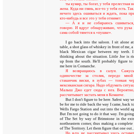
ты кумир, ты богат, у тебя прелестная н
жена. Куда ни глянь, все-то у тебя есть. Так
нечего здесь ошиваться и ждать, пока пр
кто-нибудь и все это у тебя отнимет.
— А я и не собираюсь сшиваться
говорю. И вдруг обнаруживаю, что рука
сама собой тянется к «пушке».
I go back into the saloon. I sit alone at
table, a shot glass of whiskey in front of me, a
black Mexican cigar between my teeth. 
thinking about the situation. Little Joe is r
up from the south. He'll probably figure to 
me here in Comanche.
Я возвращаюсь в салун. Сажус
одиночестве за столик, передо мно
стаканчик виски, в зубах — тонкая че
мексиканская сигара. Надо обдумать ситуа
Малыш Джо едет сюда с юга. Вероятно
рассчитывает застать меня в Команче.
But I don't figure to be here. Safest way 
be for me to ride back the way I came, back t
Wells Fargo Station and out into the world ag
But I'm not going to do it that way. I'm goin
of The Set by way of Brimstone in the ext
northeastern corner, thus making a complete 
of The Territory. Let them figure that one out..
Но я-то не рассчитывал здесь остават