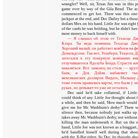
wrangler? Well, sir, Texas Jim was in this p
game over by way of the Gila Bend. The ac
commenced to get hot. There was this one
jackpot at the end, and Doc Dailey bet a thou
dollars Mex on his hand. Little Joe was right
of the cards he was holding, but he didn't ha
more money to back hisself with.
— Я слышал об этом от Техасца Д
Клэра. Ты ведь помнишь Техасца Дж
Хороший малый, он работает ковбоем на ф
Дональдсона. Так вот, Уошберн, Техасец 
затесался в эту покерную компанию вм
отлучившегося Ядозуба Бенда. Страсти на
накаляться. Вот наконец на столе — кру
банк, и Док Дэйли набавляет тыс
мексиканских долларов. Видать, Малышу
тоже очень нравились карты, что были у не
руках, но деньжат-то уже не осталось.
Doc said he'd take collateral, if Little
could think of any. Little Joe thought about i
a while, and then he said, 'How much would
give me for Mr. Washburn's derby?' There w
silence then, because nobody just walks up
takes away Mr. Washburn's derby, not without 
killing the man underneath it. But on the o
hand, Little Joe was not known as a braggart,
he'd handled hisself well during that shoo
with the X-Bar riders. So Doc, he thought abo