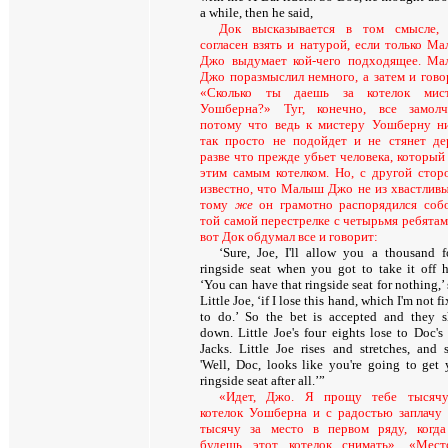
a while, then he said,
Док высказывается в том смысле,
согласен взять и натурой, если только М
Джо выдумает кой-чего подходящее. М
Джо поразмыслил немного, а затем и гово
«Сколько ты даешь за котелок мист
Уошберна?» Туг, конечно, все замолч
потому что ведь к мистеру Уошберну н
так просто не подойдет и не стянет де
разве что прежде убьет человека, который
этим самым котелком. Но, с другой стор
известно, что Малыш Джо не из хвастливы
тому
же
он грамотно распорядился соб
той самой перестрелке с четырьмя ребятам
вот Док обдумал все и говорит
:
‘Sure, Joe, I'll allow you a thousand f
ringside seat when you got to take it off h
‘You can have that ringside seat for nothing,’
Little Joe, ‘if I lose this hand, which I'm not f
to do.’ So the bet is accepted and they 
down. Little Joe's four eights lose to Doc's 
Jacks. Little Joe rises and stretches, and s
'Well, Doc, looks like you're going to get 
ringside seat after all.’”
«Идет, Джо. Я прощу тебе тысячу
котелок Уошберна и с радостью заплачу
тысячу за место в первом ряду, когд
будешь этот котелок снимать». «Мес