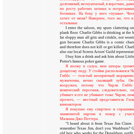
долговязый, веснушчатый, в коротких, давн
по росту рабочих штанах и потрескавш
ботинках. На боку у него «пушка». Чег
хочет от меня? Наверное
,
того же
,
что и
остальные
.
I enter the saloon, my spurs clattering o
plank floor. Charlie Gibbs is drinking at the b
fat sloppy man all grin and crinkle, not wear
gun because Charlie Gibbs is a comic chara
and therefore does not kill or get killed. Charl
also our local Screen Actors' Guild representat
I buy him a drink and ask him about Littl
Potter's famous poker game.
Я вхожу в салун, мои шпоры гремя
дощатому поду. У стойки расположился Ч
Гиббс — толстый неопрятный морщини
мужичонка, вечно скалящий зубы. О
вооружен, потому что Чарли Гибб
комический персонаж, следовательно, о
убивает и его не убивают тоже. Чарли, по
прочего, — местный представитель Гил
киноактеров.
Я покупаю ему спиртное и спрашив
знаменитой партии в покер с участ
Малыша Джо Поттера.
“I heard about it from Texas Jim Claire.
remember Texas Jim, don't you Washburn? 
old boy who works for the Donaldson outfit 