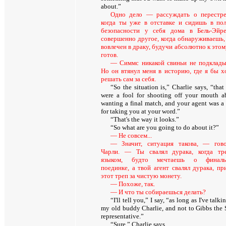
about.”
Одно дело — рассуждать о перестре
когда ты уже в отставке и сидишь в по
безопасности у себя дома в Бель-Эйр
совершенно другое, когда обнаруживаешь,
вовлечен в драку, будучи абсолютно к этом
готов.
— Симмс никакой свиньи не подклады
Но он втянул меня в историю, где я бы х
решать сам за себя.
“So the situation is,” Charlie says, “tha
were a fool for shooting off your mouth a
wanting a final match, and your agent was a 
for taking you at your word.”
“That's the way it looks.”
“So what are you going to do about it?”
— Не совсем...
— Значит, ситуация такова, — гов
Чарли. — Ты свалял дурака, когда тр
языком, будто мечтаешь о финаль
поединке, а твой агент свалял дурака, пр
этот треп за чистую монету.
— Похоже, так.
— И что ты собираешься делать?
“I'll tell you,” I say, “as long as I've talki
my old buddy Charlie, and not to Gibbs the
representative.”
“Sure,” Charlie says.