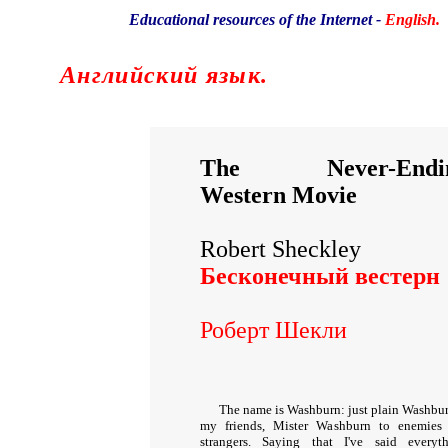
Educational resources of the Internet
-
English
.
Образовательные ресурсы Интернета
-
Английский язык.
Главная страница
(Содержание)
The Never-Endi
Western Movie
Robert Sheckley
Бесконечный вестерн
Роберт Шекли
The name is Washburn: just plain Washbur
my friends, Mister Washburn to enemies
strangers. Saying that I've said everyth