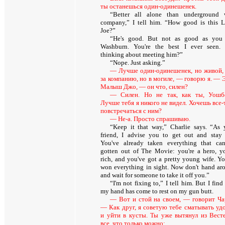
ты останешься один-одинешенек.
“Better all alone than underground 
company,” I tell him. “How good is this Li
Joe?”
“He's good. But not as good as you 
Washburn. You're the best I ever seen.
thinking about meeting him
?”
“
Nope
.
Just asking
.”
— Лучше один-одинешенек, но живой,
за компанию, но в могиле, — говорю я. — 
Малыш Джо, — он что, силен?
— Силен. Но не так, как ты, Уошб
Лучше тебя я никого не видел. Хочешь все-
повстречаться с ним?
— Не-а. Просто спрашиваю.
“Keep it that way,” Charlie says. “As 
friend, I advise you to get out and stay 
You've already taken everything that ca
gotten out of The Movie: you're a hero, yo
rich, and you've got a pretty young wife. Yo
won everything in sight. Now don't hand ar
and wait for someone to take it off you.”
“I'm not fixing to,” I tell him. But I find
my hand has come to rest on my gun butt.
— Вот и стой на своем, — говорит Ча
— Как друг, я советую тебе сматывать уд
и уйти в кусты. Ты уже вытянул из Вест
все, что только можно: