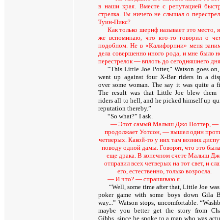
в наши края. Вместе с репутацией быст
стрелка. Ты ничего не слышал о перестрел
Туин-Пикс?
Как только шериф называет это место, я
же вспоминаю, что кто-то говорил о че
подобном. Не в «Калифорнии» меня зани
дела совершенно иного рода, и мне было н
перестрелок — вплоть до сегодняшнего дня
“This Little Joe Potter,” Watson goes on,
went up against four X-Bar riders in a dis
over some woman. The say it was quite a fi
The result was that Little Joe blew them 
riders all to hell, and he picked himself up qu
reputation thereby.”
“
So what
?”
I ask
.
— Этот самый Малыш Джо Поттер, —
продолжает Уотсон, — вышел один прот
четверых. Какой-то у них там возник диспу
поводу одной дамы. Говорят, что это была
еще драка. В конечном счете Малыш Дж
отправил всех четверых на тот свет, и сла
его, естественно, только возросла.
—
И что
? —
спрашиваю я
.
“Well, some time after that, Little Joe was
poker game with some boys down Gila 
way...” Watson stops, uncomfortable. “Washb
maybe you better get the story from Cha
Gibbs, since he spoke to a man who was actu