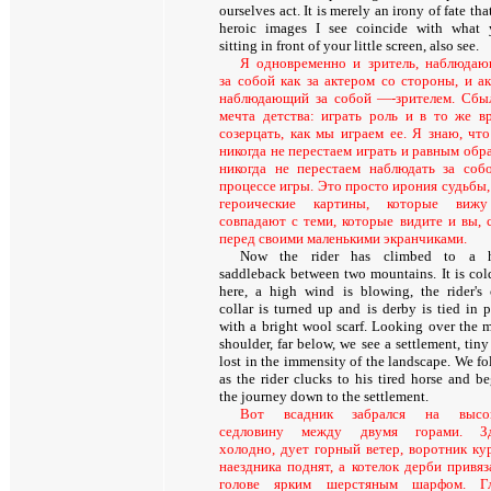
ourselves act. It is merely an irony of fate tha
heroic images I see coincide with what 
sitting in front of your little screen, also see.
Я одновременно и зритель, наблюда
за собой как за актером со стороны, и ак
наблюдающий за собой —-зрителем. Сбы
мечта детства: играть роль и в то же в
созерцать, как мы играем ее. Я знаю, чт
никогда не перестаем играть и равным обр
никогда не перестаем наблюдать за соб
процессе игры. Это просто ирония судьбы,
героические картины, которые вижу
совпадают с теми, которые видите и вы, 
перед своими маленькими экранчиками.
Now the rider has climbed to a 
saddleback between two mountains. It is col
here, a high wind is blowing, the rider's 
collar is turned up and is derby is tied in p
with a bright wool scarf. Looking over the m
shoulder, far below, we see a settlement, tin
lost in the immensity of the landscape. We fo
as the rider clucks to his tired horse and be
the journey down to the settlement.
Вот всадник забрался на высо
седловину между двумя горами. Зд
холодно, дует горный ветер, воротник ку
наездника поднят, а котелок дерби привяз
голове ярким шерстяным шарфом. Гл