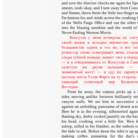
and now the director checks me again for lips
smears, nods okay, and I turn away from Cons
and Simms, throw them the little two-finger s
I'm famous for, and stride across the creaking 
of the Wells Fargo Office and out the other s
into the blazing sunshine and the world of
Never-Ending Western Movie.
Консуэла у меня четвертая по счет
своей жизни я исходил множество тро
большинстве одних и тех же, и вот те
режиссер снова осматривает меня, отыск
следы губной помады, кивает «все в поряд
— и я отворачиваюсь от Консуэлы и Сим
салютую им двумя пальцами — 
знаменитый жест! — и еду по скрипу
настилу поста Уэллс-Фарго на ту сторону
сияющий солнечный мир Бесконечн
Вестерна.
From far away, the camera picks up a 
rider, moving antlike between brilliantly str
canyon walls. We see him in successive s
against an unfolding panorama of desert scen
Here he is in the evening, silhouetted again
flaming sky, derby cocked jauntily on the bac
his head, cooking over a little fire. How h
asleep, rolled in his blanket, as the embers o
fire fade to ash. Before dawn the rider is up a
making coffee, preparing for the day's r