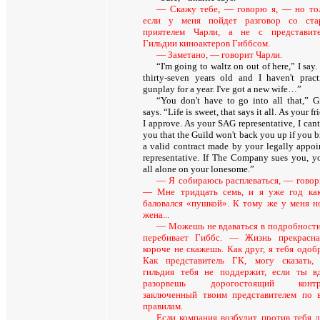
— Скажу тебе, — говорю я, — но то
если у меня пойдет разговор со ст
приятелем Чарли, а не с представит
Гильдии киноактеров Гиббсом.
—
Заметано
, —
говорит Чарли
.
“I'm going to waltz on out of here,” I say.
thirty-seven years old and I haven't pract
gunplay for a year. I've got a new wife…”
“You don't have to go into all that,” G
says. “Life is sweet, that says it all. As your fr
I approve. As your SAG representative, I cant
you that the Guild won't back you up if you b
a valid contract made by your legally appoi
representative. If The Company sues you, yo
all alone on your lonesome.”
— Я собираюсь расплеваться, — говор
— Мне тридцать семь, и я уже год ка
баловался «пушкой». К тому же у меня н
жена...
— Можешь не вдаваться в подробност
перебивает Гиббс. — Жизнь прекрас
короче не скажешь. Как друг, я тебя одоб
Как представитель ГК, могу сказать,
гильдия тебя не поддержит, если ты в
разорвешь дорогостоящий контра
заключенный твоим представителем по 
правилам.
Если компания возбудит против тебя д