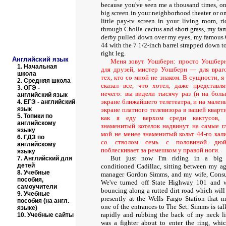
because you've seen me a thousand times, on
big screen in your neighborhood theater or on
little pay-tv screen in your living room, ri
through Cholla cactus and short grass, my fa
derby pulled down over my eyes, my famous 
44 with the 7 1/2-inch barrel strapped down t
right leg.
Английский язык
Меня зовут Уошберн: просто Уошбе
1.
Начальная
для друзей, мистер Уошберн — для враг
школа
тех, кто со мной не знаком. В сущности, я
2.
Средняя школа
сказал все, что хотел, даже представля
3.
ОГЭ -
нечего: вы видели тысячу раз (и на бол
английский язык
экране ближайшего телетеатра, и на мален
4.
ЕГЭ - английский
язык
экране платного телевизора в вашей кварти
5.
Топики по
как я еду верхом среди кактусов, 
английскому
знаменитый котелок надвинут на самые гл
языку
мой не менее знаменитый кольт 44-го кал
6.
ГДЗ по
со стволом семь с половиной дюй
английскому
поблескивает за ремешком у правой ноги.
языку
But just now I'm riding in a big 
7.
Английский для
детей
conditioned Cadillac, sitting between my ag
8.
Учебные
manager Gordon Simms, and my wife, Consu
пособия,
We've turned off State Highway 101 and w
самоучители
bouncing along a rutted dirt road which will
9.
Учебные
presently at the Wells Fargo Station that m
пособия (на англ.
one of the entrances to The Set. Simms is tal
языке)
rapidly and rubbing the back of my neck li
10.
Учебные сайты
was a fighter about to enter the ring, whic