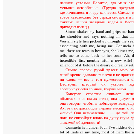
нашими устоями. Полагаю, для меня эт
меньшее оскорбление. (Трудно представ
где начинаюсь я и где кончается Симмс; 
вовсе невозможно без страха смотреть в 
фактам: нашим звездным годам в Вест
приходит конец.)
Simms shakes my hand and grips me har
the shoulder and says nothing in that m
Western style he's picked up through the year
associating with me, being me. Consuela 
me, there are tears in her eyes, she kisses me
tells me to come back to her soon. Ah, t
incredible first months with a new wife!
splendor of it, before the dreary old reality set
Симмс правой рукой трясет мою ки
левой крепко сдавливает плечо и не произн
ни слова — все в том мужественном с
Вестерна, который он усвоил, год
ассоциируя себя со мной, будучи мной.
Консуэла страстно сжимает мен
объятиях, в ее глазах слезы, она целует м
она говорит, чтобы я побыстрее возвраща
Ах, эти потрясающие первые месяцы с н
женой! Они великолепны... — до той п
пока не снизойдет вновь на душу скука д
знакомой обыденности!
Consuela is number four, I've ridden do
lot of trails in my time, most of them the s