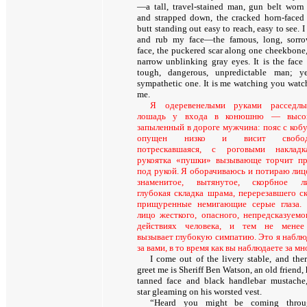
—a tall, travel-stained man, gun belt worn
and strapped down, the cracked horn-faced
butt standing out easy to reach, easy to see. I
and rub my face—the famous, long, sorro
face, the puckered scar along one cheekbone,
narrow unblinking gray eyes. It is the face 
tough, dangerous, unpredictable man; y
sympathetic one. It is me watching you watc
me
.
Я одеревенелыми руками расседлы
лошадь у входа в конюшню — высок
запыленный в дороге мужчина: пояс с коб
опущен низко и висит свобод
потрескавшаяся, с роговыми накладк
рукоятка «пушки» вызывающе торчит п
под рукой. Я оборачиваюсь и потираю ли
знаменитое, вытянутое, скорбное л
глубокая складка шрама, перерезавшего ск
прищуренные немигающие серые глаза.
лицо жесткого, опасного, непредсказуемо
действиях человека, и тем не мене
вызывает глубокую симпатию. Это я набл
за вами, в то время как вы наблюдаете за мн
I come out of the livery stable, and ther
greet me is Sheriff Ben Watson, an old friend,
tanned face and black handlebar mustache,
star gleaming on his worsted vest.
“Heard you might be coming throu