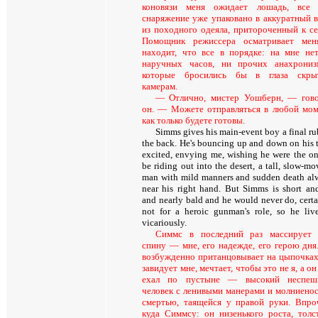
коновязи меня ожидает лошадь, все
снаряжение уже упаковано в аккуратный 
из походного одеяла, притороченный к се
Помощник режиссера осматривает ме
находит, что все в порядке: на мне не
наручных часов, ни прочих анахрониз
которые бросились бы в глаза скры
камерам.
— Отлично, мистер Уошберн, — гов
он. — Можете отправляться в любой мом
как только будете готовы.
Simms gives his main-event boy a final ru
the back. He's bouncing up and down on his t
excited, envying me, wishing he were the on
be riding out into the desert, a tall, slow-m
man with mild manners and sudden death al
near his right hand. But Simms is short and
and nearly bald and he would never do, certa
not for a heroic gunman's role, so he live
vicariously.
Симмс в последний раз массирует
спину — мне, его надежде, его герою дня
возбужденно пританцовывает на цыпочках
завидует мне, мечтает, чтобы это не я, а он
ехал по пустыне — высокий неспеш
человек с ленивыми манерами и молниено
смертью, таящейся у правой руки. Впро
куда Симмсу: он низенького роста, толс