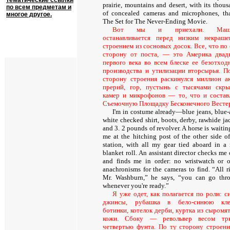
тематические ссылки
prairie, mountains and desert, with its thous
по всем предметам и
of concealed cameras and microphones, tha
многое другое.
The Set for The Never-Ending Movie.
Вот мы и приехали. Маш
останавливается перед низким некраш
строением из сосновых досок. Все, что по
сторону от поста, — это Америка двад
первого века во всем блеске ее безотход
производства и утилизации вторсырья. П
сторону строения раскинулся миллион а
прерий, гор, пустынь с тысячами скр
камер и микрофонов — то, что и состав
Съемочную Площадку Бесконечного Весте
I'm in costume already—blue jeans, blue-
white checked shirt, boots, derby, rawhide ja
and 3. 2 pounds of revolver. A horse is waitin
me at the hitching post of the other side of
station, with all my gear tied aboard in a 
blanket roll. An assistant director checks me
and finds me in order: no wristwatch or o
anachronisms for the cameras to find. “All ri
Mr. Washburn,” he says, “you can go thr
whenever you're ready.”
Я уже одет, как полагается по роли: с
джинсы, рубашка в бело-синюю клет
ботинки, котелок дерби, куртка из сыромя
кожи. Сбоку — револьвер весом тр
четвертью фунта. По ту сторону строени