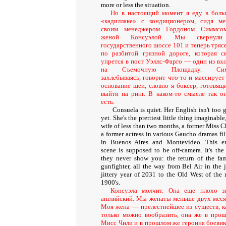
more or less the situation.
Но в настоящий момент я еду в бол
«кадиллаке» с кондиционером, сидя м
своим менеджером Гордоном Симмсо
женой Консуэлой. Мы свернул
государственного шоссе 101 и теперь тряс
по разбитой грязной дороге, которая с
упрется в пост Уэллс-Фарго — один из вх
на Съемочную Площадку. Сим
захлебываясь, говорит что-то и массирует
основание шеи, словно я боксер, готовящ
выйти на ринг. В каком-то смысле так о
есть.
Consuela is quiet
.
Her English isn't too 
yet. She's the prettiest little thing imaginabl
wife of less than two months, a former Miss C
a former actress in various Gaucho dramas fi
in Buenos Aires and Montevideo. This en
scene is supposed to be off-camera. It's the 
they never show you: the return of the fa
gunfighter, all the way from Bel Air in the j
jittery year of 2031 to the Old West of the 
1900's.
Консуэла молчит. Она еще плохо з
английский. Мы женаты меньше двух меся
Моя жена — прелестнейшее из существ, к
только можно вообразить, она же в про
Мисс Чили и в прошлом же героиня боевик