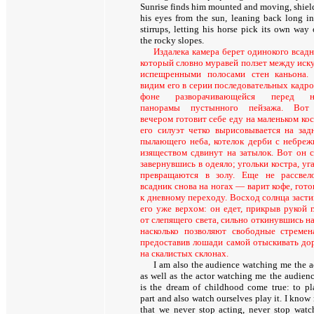
Sunrise finds him mounted and moving, shiel
his eyes from the sun, leaning back long in
stirrups, letting his horse pick its own way 
the rocky slopes.
Издалека камера берет одинокого всадн
который словно муравей ползет между иск
испещренными полосами стен каньона
видим его в серии последовательных кадро
фоне разворачивающейся перед н
панорамы пустынного пейзажа. Вот
вечером готовит себе еду на маленьком кос
его силуэт четко вырисовывается на зад
пылающего неба, котелок дерби с небре
изяществом сдвинут на затылок. Вот он с
завернувшись в одеяло; угольки костра, уга
превращаются в золу. Еще не рассвел
всадник снова на ногах — варит кофе, гото
к дневному переходу. Восход солнца засти
его уже верхом: он едет, прикрыв рукой г
от слепящего света, сильно откинувшись на
насколько позволяют свободные стремен
предоставив лошади самой отыскивать до
на скалистых склонах.
I am also the audience watching me the ac
as well as the actor watching me the audience
is the dream of childhood come true: to pl
part and also watch ourselves play it. I know
that we never stop acting, never stop watc