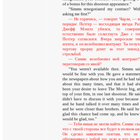
of a bonus for this shootout appearance.”
“Simms renegotiated my contract? Wit
asking me first?”
— Не горячись, — говорит Чарли, — в
порядке. Потгер — восходящая звезда. Ра
Джефф Мэнглз убился, то соверше
естественно было схлестнуть Джо с то
Потгер согласился. Вчера запросили тв
агента, и он возобновил контракт. Ты полу
чертову прорву денег за этот эпизо
стрельбой.
— Симмс возобновил мой контракт
переговорив со мной?
“You weren't available then. Simms sai
would be fine with you. He gave a statemen
the newspapers about how you and he had ta
about this many times, and that it had al
been your desire to leave The Movie big, at
top of your firm, in one last shootout. He sa
didn't have to discuss it with your because
and he hand talked it over many times and
and he were closer than brothers. He said he
glad this chance had come up, and he knew
would be glad, too.”
— Тебя никак не могли найти. Симмс ска
что с твоей стороны все будет в полном аж
Он сделал заявление газетам, что не
обговаривал с тобой это дело и что ты вс