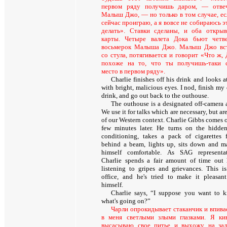
первом ряду получишь даром, — отве
Малыш Джо, — но только в том случае, ес
сейчас проиграю, а я вовсе не собираюсь э
делать». Ставки сделаны, и оба откры
карты. Четыре валета Дока бьют четв
восьмерок Малыша Джо. Малыш Джо вс
со стула, потягивается и говорит «Что ж, 
похоже на то, что ты получишь-таки 
место в первом ряду».
Charlie finishes off his drink and looks 
with bright, malicious eyes. I nod, finish my
drink, and go out back to the outhouse.
The outhouse is a designated off-camera a
We use it for talks which are necessary, but ar
of our Western context. Charlie Gibbs comes o
few minutes later. He turns on the hidden
conditioning, takes a pack of cigarettes 
behind a beam, lights up, sits down and m
himself comfortable. As SAG representat
Charlie spends a fair amount of time out 
listening to gripes and grievances. This is
office, and he's tried to make it pleasant
himself.
Charlie says, “I suppose you want to 
what's going on?”
Чарли опрокидывает стаканчик и впива
в меня светлыми злыми глазками. Я ки
высасываю свое питье и выхожу на за