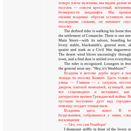
поверх плеча мужчины, мы видим далеко в
поселок — совсем крохотный, затерянн
безмерности ландшафта. Мы провож
глазами всадника: обругав уставшую ло
последними словами, он начинает спу
поселку.
The derbied rider is walking his horse th
the settlement of Comanche. There is one str
Main Street—with its saloon, boarding ho
livery stable, blacksmith's, general store, a
quaint and stark as a Civil War daguerreot
The desert wind blows unceasingly through
town, and a find dust is settled over everythin
The rider is recognized. Loungers in fron
the general store say: “Hey, it's Washburn!”
Всадник в котелке дерби ведет в по
лошадь по поселку Команч. Здесь только 
улица — Главная — с салуном, посто
двором, платной конюшней, кузницей, лав
все старомодное и застывшее, как
дагерротипе времен Гражданской войны. В
пустыни постоянно дует над городко
повсюду оседает тонкая пыль.
Всадника здесь знают. В то
бездельников, собравшихся у лавки, сл
восклицания:
—
Ого
,
это сам Уошберн
!
I dismount stiffly in front of the livery s