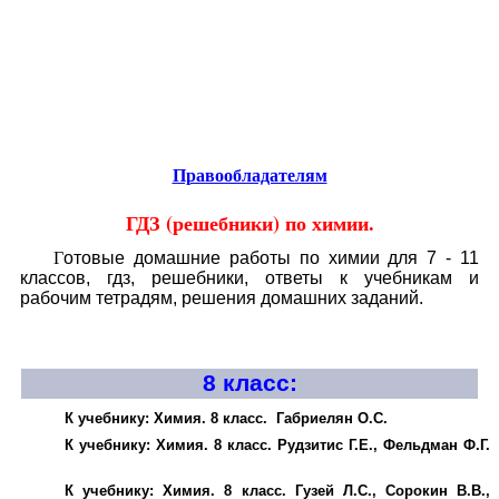
Educational resources of the Internet
-
Chemistry
.
Образовательные ресурсы Интернета
-
Химия
.
Главная страница
(Содержание)
Гостевая
Правообладателям
ГДЗ (решебники) по химии.
Г
отовые домашние работы по химии для 7 - 11
классов, гдз, решебники, ответы к учебникам и
рабочим тетрадям, решения домашних заданий.
8 класс
:
К учебнику: Химия. 8 класс. Габриелян О.С.
К учебнику: Химия. 8 класс. Рудзитис Г.Е., Фельдман Ф.Г.
К учебнику: Химия. 8 класс. Гузей Л.С., Сорокин В.В.,