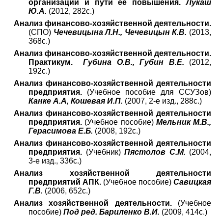
организации и пути её повышения.
Лукаш
Ю.А.
(2012, 282с.)
Анализ финансово-хозяйственной деятельности.
(СПО)
Чечевицына Л.Н., Чечевицын К.В.
(2013,
368с.)
Анализ финансово-хозяйственной деятельности.
Практикум.
Губина О.В., Губин В.Е.
(2012,
192с.)
Анализ финансово-хозяйственной деятельности
предприятия.
(Учебное пособие для ССУЗов)
Канке А.А, Кошевая И.П.
(2007, 2-е изд., 288с.)
Анализ финансово-хозяйственной деятельности
предприятия.
(Учебное пособие)
Мельник М.В.,
Герасимова Е.Б.
(2008, 192с.)
Анализ финансово-хозяйственной деятельности
предприятия.
(Учебник)
Пястолов С.М.
(2004,
3-е изд., 336с.)
Анализ хозяйственной деятельности
предприятий АПК.
(Учебное пособие)
Савицкая
Г.В.
(2006, 652с.)
Анализ хозяйственной деятельности.
(Учебное
пособие)
Под ред. Бариленко В.И.
(2009, 414с.)