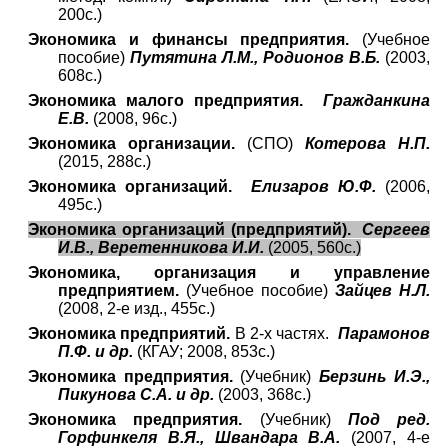
200с.)
Экономика и финансы предприятия.
(Учебное
пособие)
Путятина Л.М., Родионов В.Б.
(2003,
608с.)
Экономика малого предприятия.
Гражданкина
Е.В.
(2008, 96с.)
Экономика организации.
(СПО)
Котерова Н.П.
(2015, 288с.)
Экономика организаций.
Елизаров Ю.Ф.
(2006,
495с.)
Экономика организаций (предприятий).
Сергеев
И.В., Веретенникова И.И.
(2005, 560с.)
Экономика, организация и управление
предприятием.
(Учебное пособие)
Зайцев Н.Л.
(2008, 2-е изд., 455с.)
Экономика предприятий.
В 2-х частях.
Парамонов
П.Ф. и др.
(КГАУ; 2008, 853с.)
Экономика предприятия.
(Учебник)
Берзинь И.Э.,
Пикунова С.А. и др.
(2003, 368с.)
Экономика предприятия.
(Учебник)
Под ред.
Горфинкеля В.Я., Швандара В.А.
(2007, 4-е