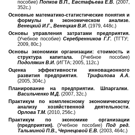
пособие)
Попков В.П., Евстафьева Е.В.
(2007,
352с.)
Основные математико-статистические понятия и
формулы в экономическом анализе.
Венецкий И.Г., Венецкая В.И.
(1979, 448с.)
Основы управления затратами предприятия.
(Учебное пособие)
Серебренников Г.Г.
(ТГТУ;
2009, 80с.)
Основы экономики организации: стоимость и
структура капитала.
(Учебное пособие)
Подолякин В.И.
(ИГТА; 2005, 112с.)
Оценка эффективности инновационного
развития предприятия.
Трифилова А.А.
(2005, 304с.)
Планирование на предприятии. Шпаргалки.
Васильченко М.Д.
(2007, 32с.)
Практикум по комплексному экономическому
анализу хозяйственной деятельности.
Орлова Т.М.
(2010, 256с.)
Практикум по экономике организации
(предприятия).
(Учебное пособие)
Под ред.
Тальминой П.В., Чернецовой Е.В.
(2003, 464с.)