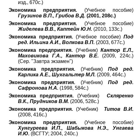
изд., 670с.)
Экономика предприятия.
(Учебное пособие)
Грузинов В.П., Грибов В.Д.
(2001, 208с.)
Экономика предприятия.
(Учебное пособие)
Жиделева В.В., Каптейн Ю.Н.
(2010, 133с.)
Экономика предприятия.
(Учебное пособие)
Под
ред. Ильина А.И., Волкова В.П.
(2003, 677с.)
Экономика предприятия.
(Учебник)
Кантор Е.Л.,
Маховикова Г.А., Кантор В.Е.
(2009, 224с.)
(Сер. "Завтра экзамен")
Экономика предприятия.
(Учебник)
Под ред.
Карлика А.Е., Шухгальтер М.Л.
(2009, 464с.)
Экономика предприятия.
(Учебник)
Под ред.
Сафронова Н.А.
(1998, 584с.)
Экономика предприятия.
(Учебник)
Скляренко
В.К., Прудников В.М.
(2006, 528с.)
Экономика предприятия.
(Учебник)
Титов В.И.
(2008, 416с.)
Экономика предприятия.
(Учебное пособие)
Хунгуреева И.П., Шабыкова Н.Э., Унгаева
И.Ю.
(ВСГТУ; 2004, 240с.)