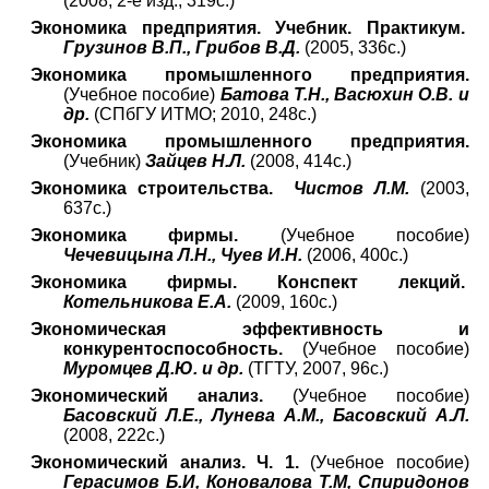
(2008, 2-е изд., 319с.)
Экономика предприятия. Учебник. Практикум.
Грузинов В.П., Грибов В.Д.
(2005, 336с.)
Экономика промышленного предприятия.
(Учебное пособие)
Батова Т.Н., Васюхин О.В. и
др.
(СПбГУ ИТМО; 2010, 248с.)
Экономика промышленного предприятия.
(Учебник)
Зайцев Н.Л.
(2008, 414с.)
Экономика строительства.
Чистов Л.М.
(2003,
637с.)
Экономика фирмы.
(Учебное пособие)
Чечевицына Л.Н., Чуев И.Н.
(2006, 400с.)
Экономика фирмы. Конспект лекций.
Котельникова Е.А.
(2009, 160с.)
Экономическая эффективность и
конкурентоспособность.
(Учебное пособие)
Муромцев Д.Ю. и др.
(ТГТУ, 2007, 96с.)
Экономический анализ.
(Учебное пособие)
Басовский Л.Е., Лунева А.М., Басовский А.Л.
(2008, 222с.)
Экономический анализ. Ч. 1.
(Учебное пособие)
Герасимов Б.И, Коновалова Т.М, Спиридонов