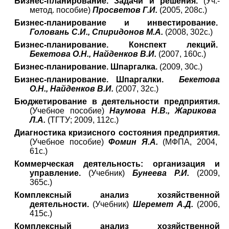
Бизнес-планирование. Задачи и решения.
(Уч.-
метод. пособие)
Просветов Г.И.
(2005, 208с.)
Бизнес-планирование и инвестирование.
Головань С.И., Спиридонов М.А.
(2008, 302с.)
Бизнес-планирование. Конспект лекций.
Бекетова О.Н., Найденков В.И.
(2007, 160с.)
Бизнес-планирование. Шпаргалка.
(2009, 30с.)
Бизнес-планирование. Шпаргалки.
Бекетова
О.Н., Найденков В.И.
(2007, 32с.)
Бюджетирование в деятельности предприятия.
(Учебное пособие)
Наумова Н.В., Жарикова
Л.А.
(ТГТУ; 2009, 112с.)
Диагностика кризисного состояния предприятия.
(Учебное пособие)
Фомин Я.А.
(МФПА, 2004,
61с.)
Коммерческая деятельность: организация и
управление.
(Учебник)
Бунеева Р.И.
(2009,
365с.)
Комплексный анализ хозяйственной
деятельности.
(Учебник)
Шеремет А.Д.
(2006,
415с.)
Комплексный анализ хозяйственной