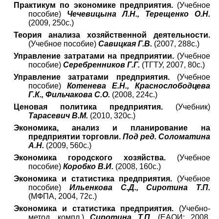
Практикум по экономике предприятия.
(Учебное
пособие)
Чечевицына Л.Н., Терещенко О.Н.
(2009, 250с.)
Теория анализа хозяйственной деятельности.
(Учебное пособие)
Савицкая Г.В.
(2007, 288с.)
Управление затратами на предприятии.
(Учебное
пособие)
Серебренников Г.Г.
(ТГТУ, 2007, 80с.)
Управление затратами предприятия.
(Учебное
пособие)
Котенева Е.Н., Краснослободцева
Г.К., Фильчакова С.О.
(2008, 224с.)
Ценовая политика предприятия.
(Учебник)
Тарасевич В.М.
(2010, 320с.)
Экономика, анализ и планирование на
предприятии торговли.
Под ред. Соломатина
А.Н.
(2009, 560с.)
Экономика городского хозяйства.
(Учебное
пособие)
Коробко В.И.
(2008, 160с.)
Экономика и статистика предприятия.
(Учебное
пособие)
Ильенкова С.Д., Сиротина Т.П.
(МФПА, 2004, 72с.)
Экономика и статистика предприятия.
(Учебно-
метод. компл.)
Сиротина Т.П.
(ЕАОИ; 2008,