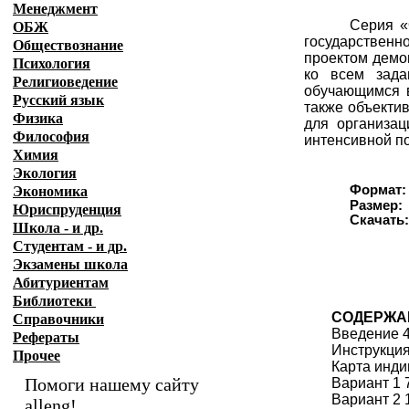
Менеджмент
Серия «
ОБЖ
государственно
Обществознание
проектом демо
Психология
ко всем зада
Религиоведение
обучающимся в
Русский язык
также объектив
Физика
для организац
Философия
интенсивной п
Химия
Экология
Формат:
Экономика
Размер:
Юриспруденция
Скачат
Школа - и др.
Студентам - и др.
Экзамены
школа
Абитуриентам
Библиотеки
СОДЕРЖА
Справочники
Введение 
Рефераты
Инструкци
Прочее
Карта инд
Помоги нашему сайту
Вариант 1 
Вариант 2 
alleng!