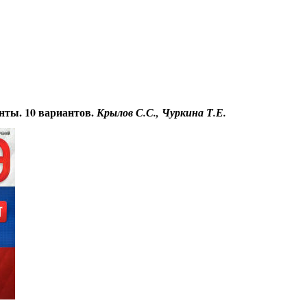
Educational resources of the Internet
-
Informatics.
нты. 10 вариантов.
Крылов С.С., Чуркина Т.Е.