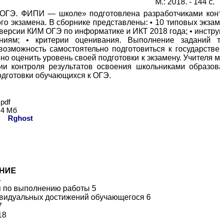
М.: 2018. - 144 с.
ОГЭ. ФИПИ — школе» подготовлена разработчиками конт
го экзамена. В сборнике представлены: • 10 типовых экза
версии КИМ ОГЭ по информатике и ИКТ 2018 года; • инстру
ниям; • критерии оценивания. Выполнение заданий т
озможность самостоятельно подготовиться к государстве
но оценить уровень своей подготовки к экзамену. Учителя
ии контроля результатов освоения школьниками образо
одготовки обучающихся к ОГЭ.
pdf
4 Мб
ь:
Rghost
НИЕ
4
я по выполнению работы 5
ивидуальных достижений обучающегося 6
7
18