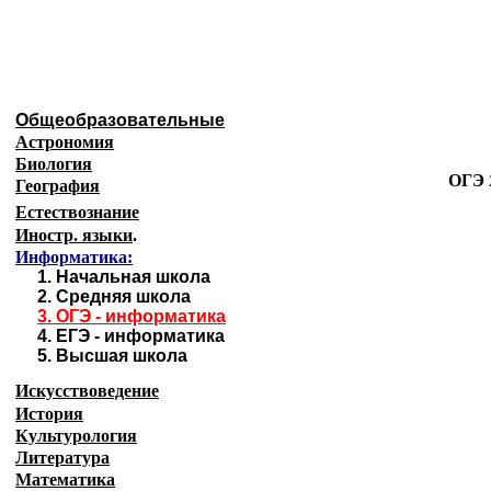
Образовательные ресурсы И
Главная страница
(Содержание)
Общеобразовательные
Астрономия
Биология
ОГЭ 
География
Естествознание
Иностр. языки
.
Информатика:
1.
Начальная школа
2.
Средняя школа
3.
ОГЭ - информатика
4.
ЕГЭ - информатика
5.
Высшая школа
Искусствоведение
История
Культурология
Литература
Математика