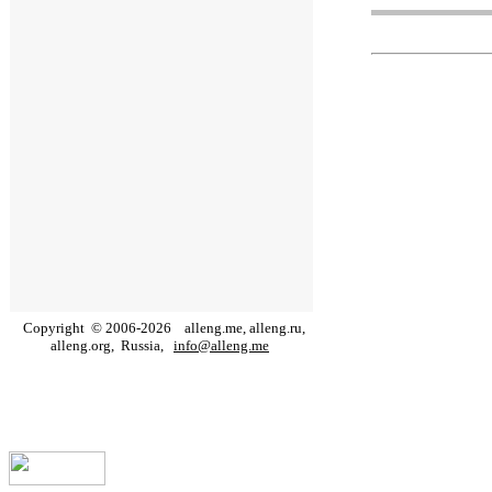
Copyright
©
2006
-
2026
alleng.me, alleng.ru,
alleng.org,
Russia,
info@alleng.me