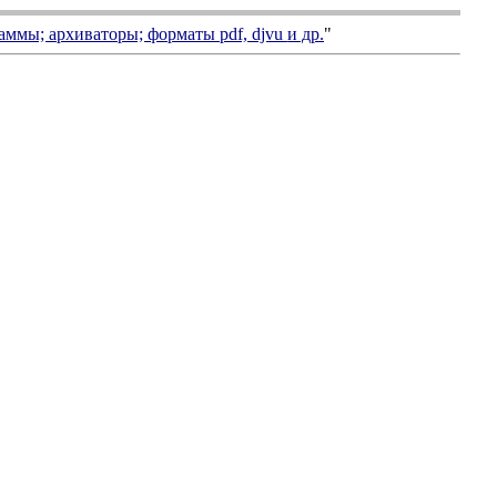
аммы; архиваторы; форматы
pdf, djvu
и др.
"