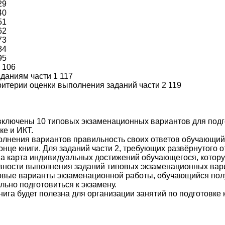
29
40
51
62
73
84
95
 106
аданиям части 1 117
ритерии оценки выполнения заданий части 2 119
включены 10 типовых экзаменационных вариантов для подг
е и ИКТ.
лнения вариантов правильность своих ответов обучающий
конце книги. Для заданий части 2, требующих развёрнутого
на карта индивидуальных достижений обучающегося, котор
вности выполнения заданий типовых экзаменационных вар
вые варианты экзаменационной работы, обучающийся полу
льно подготовиться к экзамену.
нига будет полезна для организации занятий по подготовке 