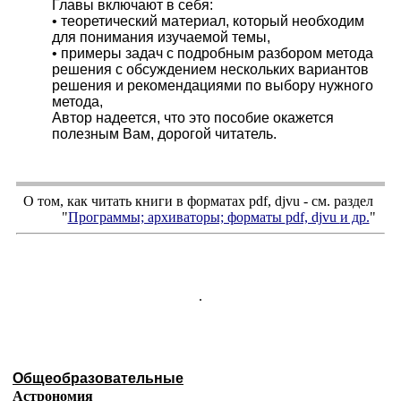
Главы включают в себя:
• теоретический материал, который необходим
для понимания изучаемой темы,
• примеры задач с подробным разбором метода
решения с обсуждением нескольких вариантов
решения и рекомендациями по выбору нужного
метода,
Автор надеется, что это пособие окажется
полезным Вам, дорогой читатель.
О том, как читать книги в форматах
pdf
,
djvu
- см. раздел
"
Программы; архиваторы; форматы
pdf, djvu
и др.
"
.
Общеобразовательные
Астрономия