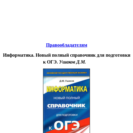
Educational resources of the Internet
-
Informatics.
Образовательные ресурсы Интернета
-
Информатика.
Главная страница
(Содержание)
Правообладателям
Информатика. Новый полный справочник для подготовки
к ОГЭ.
Ушаков Д.М.