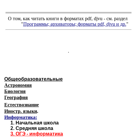
О том, как читать книги в форматах
pdf
,
djvu
- см. раздел
"
Программы; архиваторы; форматы
pdf, djvu
и др.
"
.
Общеобразовательные
Астрономия
Биология
География
Естествознание
Иностр. языки
.
Информатика:
1.
Начальная школа
2.
Средняя школа
3.
ОГЭ - информатика