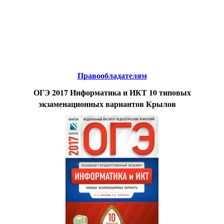
Educational resources of the Internet
-
Informatics.
Образовательные ресурсы Интернета
-
Информатика.
Главная страница
(Содержание)
Гостевая
Правообладателям
ОГЭ 2017 Информатика и ИКТ 10 типовых
экзаменационных вариантов Крылов