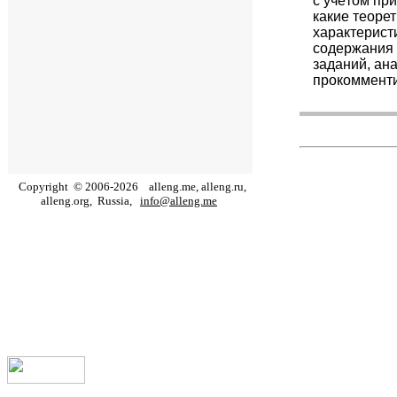
с учётом пр
какие теоре
характерист
содержания 
заданий, ан
прокомменти
Copyright
©
2006
-
2026
alleng.me, alleng.ru,
alleng.org,
Russia,
info@alleng.me