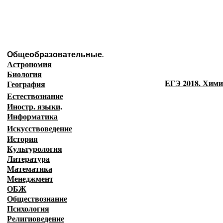
Образовательные ресурсы И
Главная страница
(Содержание)
Общеобразовательные
.
Астрономия
Биология
ЕГЭ 2018. Хими
География
Естествознание
Иностр. языки
.
Информатика
Искусствоведение
История
Культурология
Литература
Математика
Менеджмент
ОБЖ
Обществознание
Психология
Религиоведение