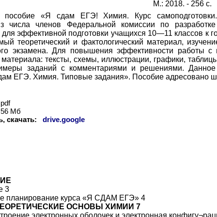
М.: 2018. - 256 с.
 пособие «Я сдам ЕГЭ! Химия. Курс самоподготовки.
из числа членов Федеральной комиссии по разработк
 для эффективной подготовки учащихся 10—11 классов к го
мый теоретический и фактологический материал, изучени
ного экзамена. Для повышения эффективности работы с
материала: тексты, схемы, иллюстрации, графики, таблицы
имеры заданий с комментариями и решениями. Данное 
дам ЕГЭ. Химия. Типовые задания». Пособие адресовано шк
pdf
56 Мб
ь, скачать:
drive.google
ИЕ
е 3
е планирование курса «Я СДАМ ЕГЭ» 4
 ТЕОРЕТИЧЕСКИЕ ОСНОВЫ ХИМИИ 7
Строение электронных оболочек и электронная конфигу¬рац