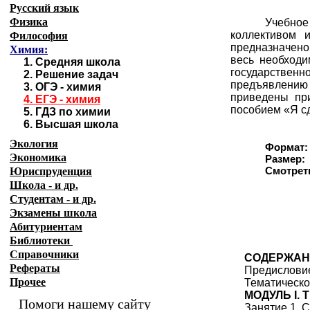
Русский язык
Физика
Учебное
коллективом 
Философия
предназначено
Химия:
весь необходи
1.
Средняя школа
государствен
2.
Решение задач
предъявлению 
3.
ОГЭ - химия
приведены пр
4.
ЕГЭ - химия
пособием «Я с
5.
ГДЗ по химии
6.
Высшая школа
Экология
Формат:
Экономика
Размер:
Юриспруденция
Смотрет
Школа - и др.
Студентам - и др.
Экзамены
школа
Абитуриентам
Библиотеки
Справочники
СОДЕРЖАН
Рефераты
Предислови
Прочее
Тематическо
МОДУЛЬ I.
Помоги нашему сайту
Занятие 1. 