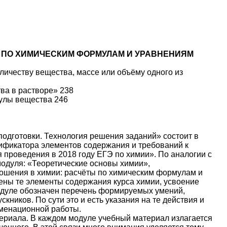
Ы ПО ХИМИЧЕСКИМ ФОРМУЛАМ И УРАВНЕНИЯМ
личеству вещества, массе или объёму одного из
ва в растворе» 238
мулы вещества 246
подготовки. Технология решения заданий» состоит в
дификатора элементов содержания и требований к
проведения в 2018 году ЕГЭ по химии». По аналогии с
одуля: «Теоретические основы химии»,
ошения в химии: расчёты по химическим формулам и
ены те элементы содержания курса химии, усвоение
модуле обозначен перечень формируемых умений,
кников. По сути это и есть указания на те действия и
аменационной работы.
териала. В каждом модуле учебный материал излагается