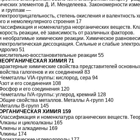
ических элементов Д. И. Менделеева. Закономерности изме
 и группам —
Электроотрицательность, степень окисления и валентность 
го и немолекулярного строения 17
Классификация и номенклатура неорганических веществ. К
Скорость реакции, её зависимость от различных факторов.
 необратимые химические реакции. Химическое равновеси
Электролитическая диссоциация. Сильные и слабые электро
Гидролиз 51
Окислительно-восстановительные реакции 55
. НЕОРГАНИЧЕСКАЯ ХИМИЯ 71
Характерные химические свойства представителей основны
Свойства галогенов и их соединений 83
 Неметаллы VIA-группы: кислород, сера 94
Азот и его соединения 108
 Фосфор и его соединения 120
 Неметаллы IVA-группы: углерод, кремний 128
 Общие свойства металлов. Металлы А-групп 140
 Металлы В-групп 145
I. ОРГАНИЧЕСКАЯ ХИМИЯ 159
 Классификация и номенклатура органических веществ. Те
 Алканы и циклоалканы 165
 Алкены и алкадиены 169
 Алкины 174
 Ароматические углеводороды 177