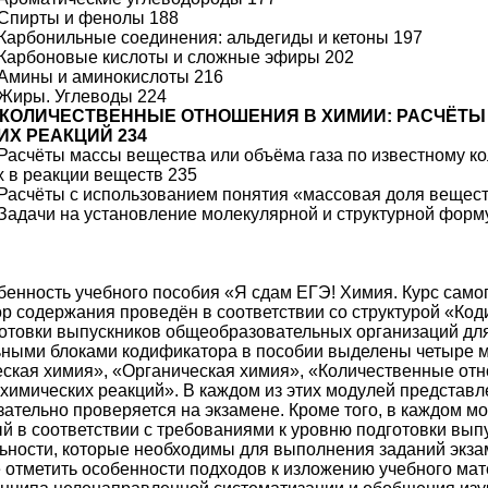
 Спирты и фенолы 188
 Карбонильные соединения: альдегиды и кетоны 197
 Карбоновые кислоты и сложные эфиры 202
 Амины и аминокислоты 216
 Жиры. Углеводы 224
V. КОЛИЧЕСТВЕННЫЕ ОТНОШЕНИЯ В ХИМИИ: РАСЧЁТ
Х РЕАКЦИЙ 234
 Расчёты массы вещества или объёма газа по известному ко
 в реакции веществ 235
 Расчёты с использованием понятия «массовая доля вещест
 Задачи на установление молекулярной и структурной фор
бенность учебного пособия «Я сдам ЕГЭ! Химия. Курс само
бор содержания проведён в соответствии со структурой «Ко
отовки выпускников общеобразовательных организаций для 
ными блоками кодификатора в пособии выделены четыре м
ская химия», «Органическая химия», «Количественные отн
химических реакций». В каждом из этих модулей представл
зательно проверяется на экзамене. Кроме того, в каждом 
й в соответствии с требованиями к уровню подготовки выпус
ьности, которые необходимы для выполнения заданий экз
 отметить особенности подходов к изложению учебного ма