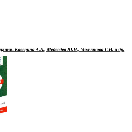
Educational resources of the Internet
-
Chemistry
.
аданий.
Каверина А.А., Медведев Ю.Н., Молчанова Г.Н. и др.