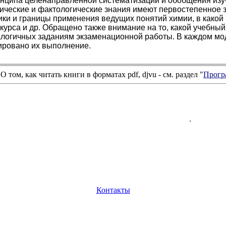
инципа целенаправленной систематизации и обобщения изуче
тические и фактологические знания имеют первостепенное з
ики и границы применения ведущих понятий химии, в како
курса и др. Обращено также внимание на то, какой учебны
алогичных заданиям экзаменационной работы. В каждом мо
ровано их выполнение.
О том, как читать книги в форматах
pdf
,
djvu
- см. раздел "
Прогр
.
Контакты