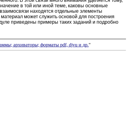
нного. В этой связи много внимания уделяется тому,
начение в той или иной теме, каковы основные
й взаимосвязи находятся отдельные элементы
й материал может служить основой для построения
дуле приведены примеры таких заданий и подробно
аммы; архиваторы; форматы
pdf, djvu
и др.
"