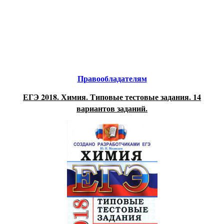
Educational resources of the Internet
-
Chemistry
.
Образовательные ресурсы Интернета
-
Химия
.
Главная страница
(Содержание)
Правообладателям
ЕГЭ 2018. Химия. Типовые тестовые задания. 14
вариантов заданий.