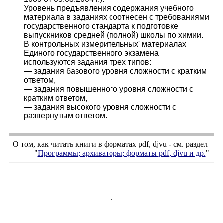
Уровень предъявления содержания учебного
материала в заданиях соотнесен с требованиями
государственного стандарта к подготовке
выпускников средней (полной) школы по химии.
В контрольных измерительных' материалах
Единого государственного экзамена
используются задания трех типов:
— задания базового уровня сложности с кратким
ответом,
— задания повышенного уровня сложности с
кратким ответом,
— задания высокого уровня сложности с
развернутым ответом.
О том, как читать книги в форматах
pdf
,
djvu
- см. раздел
"
Программы; архиваторы; форматы
pdf, djvu
и др.
"
.