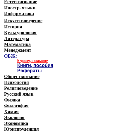
Естествознание
Иностр. языки
.
Информатика
Искусствоведение
История
Культурология
Литература
Математика
Менеджмент
ОБЖ:
К уроку, экзамену
Книги, пособия
Рефераты
Обществознание
Психология
Религиоведение
Русский язык
Физика
Философия
Химия
Экология
Экономика
Юриспруденция