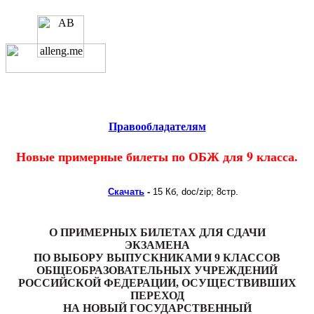
Educational resources of the Internet
-
Safety of ability to live
.
Образовательные ресурсы
Интернета
-
Безопасность
жизнедеятельности.
Главная страница
(Содержание)
Правообладателям
Новые примерные билеты по ОБЖ для 9 класса
.
Скачать
-
15 Кб,
doc/zip
; 8стр.
О ПРИМЕРНЫХ БИЛЕТАХ ДЛЯ СДАЧИ
ЭКЗАМЕНА
ПО ВЫБОРУ ВЫПУСКНИКАМИ 9 КЛАССОВ
ОБЩЕОБРАЗОВАТЕЛЬНЫХ УЧРЕЖДЕНИЙ
РОССИЙСКОЙ ФЕДЕРАЦИИ, ОСУЩЕСТВИВШИХ
ПЕРЕХОД
НА НОВЫЙ ГОСУДАРСТВЕННЫЙ