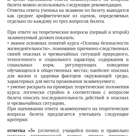
билета можно использовать следующие рекомендации.
Отметка ответа ученика на экзамене по билету выводится
как среднее арифметическое из оценок, определяемых
отдельно по каждому из трех вопросов билета.
При ответе на теоретические вопросы (первый и второй)
экзаменуемый должен показать:
• знание основных понятий курса «Основы безопасности
жизнедеятельности», понимание причинно-следственных
связей опасных и чрезвычайных ситуаций природного,
техногенного и социального характера; содержания и
социальных норм, регулирующих поведение
обучающихся в общественных местах; наиболее опасных
для жизни и здоровья факторов окружающей среды,
характерных для места проживания экзаменуемого;
• умение раскрыть на примерах теоретические положения
курса; логически стройно в соответствии с вопросом
билета описать последовательность действий в опасных
и чрезвычайных ситуациях.
При оценивании ответа экзаменуемого на теоретические
вопросы билета предлагается учитывать следующие
критерии:
отметка «5»
(отлично): учащийся полно и правильно
изложил теоретический вопрос, привел примеры,