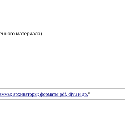
енного материала)
аммы; архиваторы; форматы
pdf, djvu
и др.
"