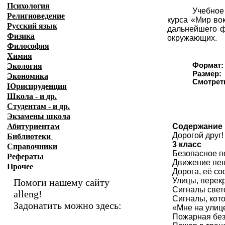
Психология
Учебное
Религиоведение
курса «Мир вок
Русский язык
дальнейшего ф
Физика
окружающих.
Философия
Химия
Формат:
Экология
Размер:
Экономика
Смотрет
Юриспруденция
Школа - и др.
Студентам - и др.
Экзамены
школа
Абитуриентам
Содержание
Дорогой друг!
Библиотеки
3 класс
Справочники
Безопасное п
Рефераты
Движение пеш
Прочее
Дорога, её с
Улицы, перек
Помоги нашему сайту
Сигналы свет
alleng!
Сигналы, кот
Задонатить можно здесь:
«Мне на улиц
Пожарная без