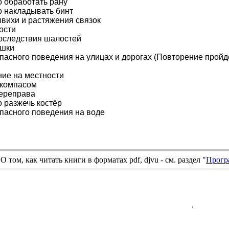
о обработать рану
о накладывать бинт
вихи и растяжения связок
ости
оследствия шалостей
ушки
пасного поведения на улицах и дорогах (Повторение пройд
ие на местности
 компасом
ереправа
о разжечь костёр
пасного поведения на воде
О том, как читать книги в форматах
pdf
,
djvu
- см. раздел "
Прогр
.