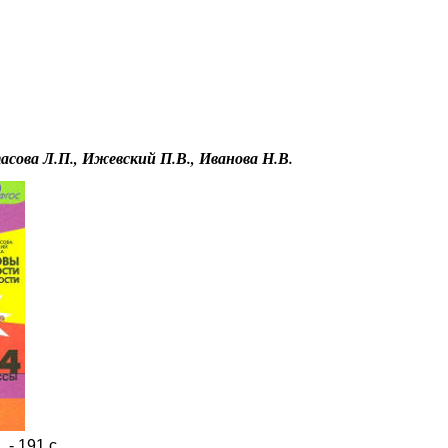
Educational resources of the Internet
-
Safety of ability to live
.
сова Л.П., Ижевский П.В., Иванова Н.В.
 - 191 с.