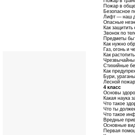
Пожар в тран
Пожар в обще
Безопасное п
Лифт — наш 
Опасные нез
Как защитить 
Звонок по те
Предметы быт
Как нужно об
Газ, огонь и ч
Как растопить
Чрезвычайны
Стихийные б
Как предупре
Бури, ураган
Лесной пожа
4 класс
Основы здоро
Какая наука з
Что такое здо
Что ты долже
Что такое ин
Вредные при
Основные вид
Первая помощ