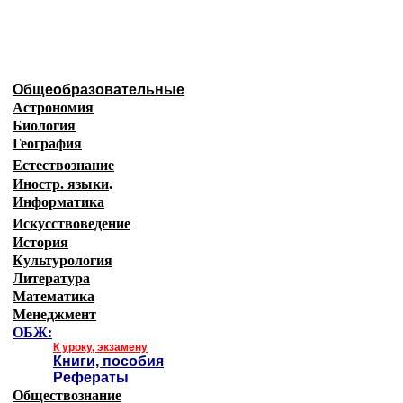
Образовательные ресурсы Ин
Главная страница
(Содержание)
Общеобразовательные
Астрономия
Биология
География
Естествознание
Иностр. языки
.
Информатика
Искусствоведение
История
Культурология
Литература
Математика
Менеджмент
ОБЖ:
К уроку, экзамену
Книги, пособия
Рефераты
Обществознание