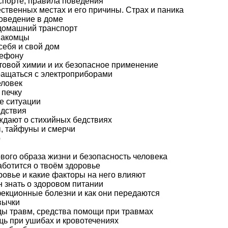
спорте, правила поведения
ственных местах и его причины. Страх и паника
оведение в доме
домашний транспорт
накомцы
себя и свой дом
лефону
овой химии и их безопасное применение
ращаться с электроприборами
еловек
 печку
е ситуации
едствия
ждают о стихийных бедствиях
ы, тайфуны и смерчи
р
вого образа жизни и безопасность человека
аботится о твоём здоровье
ровье и какие факторы на него влияют
н знать о здоровом питании
фекционные болезни и как они передаются
вычки
ы травм, средства помощи при травмах
ь при ушибах и кровотечениях