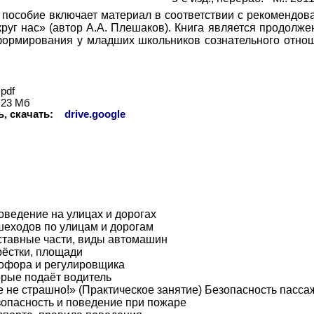
 пособие включает материал в соответствии с рекомендов
руг нас» (автор А.А. Плешаков). Книга является продолже
ормирования у младших школьников сознательного отнош
pdf
23 Мб
ь, скачать:
drive.google
оведение на улицах и дорогах
еходов по улицам и дорогам
оставные части, виды автомашин
рёстки, площади
офора и регулировщика
орые подаёт водитель
е не страшно!» (Практическое занятие) Безопасность пасс
опасность и поведение при пожаре