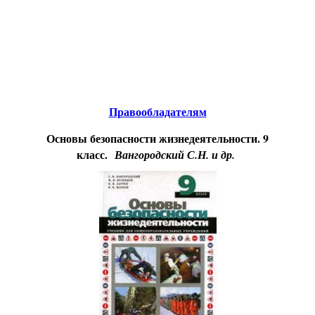
Educational resources of the Internet
-
Safety of ability to
live
.
Образовательные ресурсы Интернета
-
Безопасность жизнедеятельности.
Главная страница
(Содержание)
Гостевая
Правообладателям
Основы безопасности жизнедеятельности. 9
класс.
Вангородский С.Н. и др.