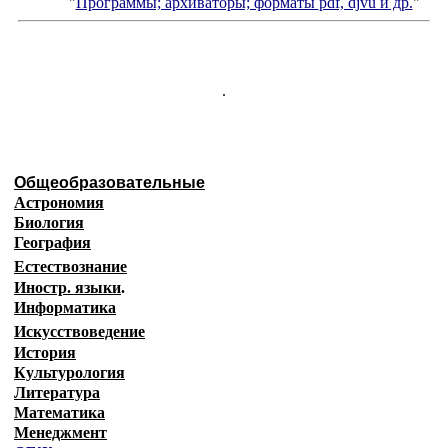
"
Программы; архиваторы; форматы
pdf, djvu
и др.
"
.
Общеобразовательные
Астрономия
Биология
География
Естествознание
Иностр. языки
.
Информатика
Искусствоведение
История
Культурология
Литература
Математика
Менеджмент