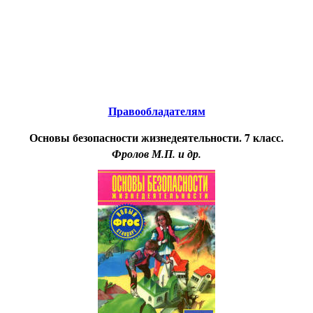
Educational resources of the Internet
-
Safety of ability to
live
.
Образовательные ресурсы Интернета
-
Безопасность жизнедеятельности.
Главная страница
(Содержание)
Правообладателям
Основы безопасности жизнедеятельности. 7 класс.
Фролов М.П. и др.