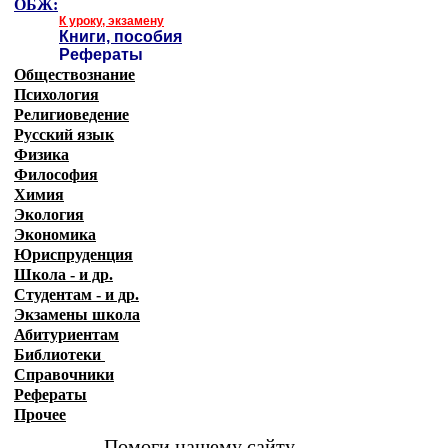
ОБЖ:
К уроку, экзамену
Книги, пособия
Рефераты
Обществознание
Психология
Религиоведение
Русский язык
Физика
Философия
Химия
Экология
Экономика
Юриспруденция
Школа - и др.
Студентам - и др.
Экзамены
школа
Абитуриентам
Библиотеки
Справочники
Рефераты
Прочее
Помоги нашему сайту