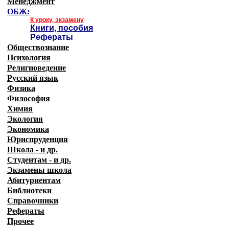
Менеджмент
ОБЖ:
К уроку, экзамену
Книги, пособия
Рефераты
Обществознание
Психология
Религиоведение
Русский язык
Физика
Философия
Химия
Экология
Экономика
Юриспруденция
Школа - и др.
Студентам - и др.
Экзамены
школа
Абитуриентам
Библиотеки
Справочники
Рефераты
Прочее