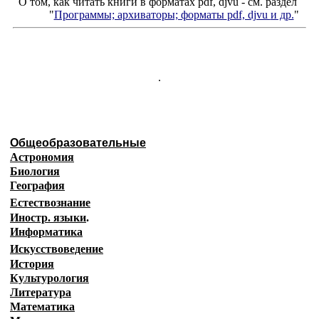
О том, как читать книги в форматах
pdf
,
djvu
- см. раздел
"
Программы; архиваторы; форматы
pdf, djvu
и др.
"
.
Общеобразовательные
Астрономия
Биология
География
Естествознание
Иностр. языки
.
Информатика
Искусствоведение
История
Культурология
Литература
Математика