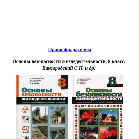
Educational resources of the Internet
-
Safety of ability to
live
.
Образовательные ресурсы Интернета
-
Безопасность жизнедеятельности.
Главная страница
(Содержание)
Гостевая
Правообладателям
Основы безопасности жизнедеятельности. 8 класс.
Вангородский С.Н. и др.