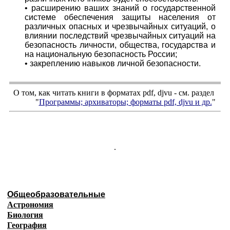
• расширению ваших знаний о государственной
системе обеспечения защиты населения от
различных опасных и чрезвычайных ситуаций, о
влиянии последствий чрезвычайных ситуаций на
безопасность личности, общества, государства и
на национальную безопасность России;
• закреплению навыков личной безопасности.
О том, как читать книги в форматах
pdf
,
djvu
- см. раздел
"
Программы; архиваторы; форматы
pdf, djvu
и др.
"
.
Общеобразовательные
Астрономия
Биология
География