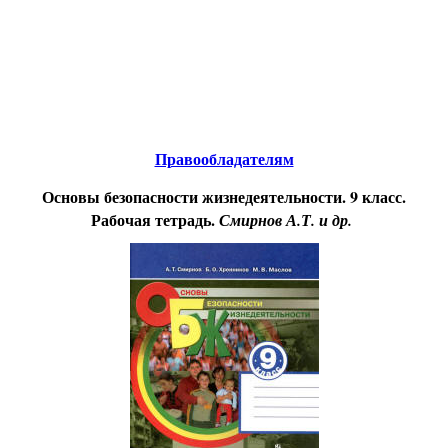
Educational resources of the Internet
-
Safety of ability to
live
.
Образовательные ресурсы Интернета
-
Безопасность жизнедеятельности.
Главная страница
(Содержание)
Правообладателям
Основы безопасности жизнедеятельности. 9 класс.
Рабочая тетрадь.
Смирнов А.Т. и др.