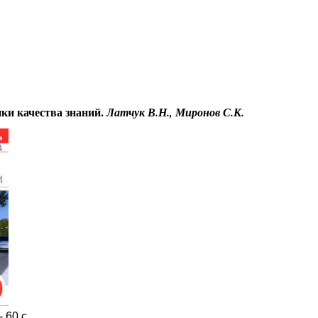
Educational resources of the Internet
-
Safety of ability to live
.
Гостевая
нки качества знаний.
Латчук В.Н., Миронов С.К.
-
60 с.