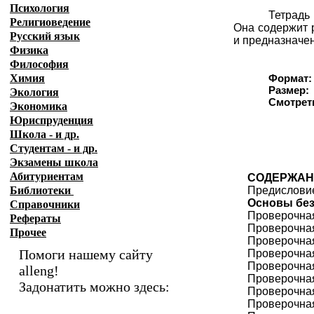
Психология
Тетрадь
Религиоведение
Она содержит 
Русский язык
и предназначен
Физика
Философия
Химия
Формат:
Размер:
Экология
Смотреть
Экономика
Юриспруденция
Школа - и др.
Студентам - и др.
Экзамены
школа
Абитуриентам
СОДЕРЖАН
Библиотеки
Предислови
Основы без
Справочники
Проверочная
Рефераты
Проверочная
Прочее
Проверочная
Помоги нашему сайту
Проверочная
Проверочная
alleng!
Проверочная
Задонатить можно здесь:
Проверочная
Проверочная