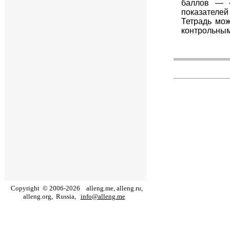
баллов — «
показателей
Тетрадь мож
контрольным
Copyright
©
2006
-
2026
alleng.me, alleng.ru,
alleng.org,
Russia,
info@alleng.me