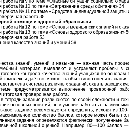
 работа № 9 по теме «Опасные ситуации социального хара
 работа № 10 по теме «Загрязнение среды обитания» 34
 работа № 11 по теме «Средства индивидуальной защиты 
оверочная работа 38
ервой помощи и здоровый образ жизни
 работа № 12 по теме «Основы медицинских знаний и ока
 работа № 13 по теме «Основы здорового образа жизни» 5
оверочная работа 53
нения качества знаний и умений 58
чества знаний, умений и навыков — важная часть проце
учебный материал, выявляют и устраняют пробелы в св
итогового контроля качества знаний учащихся по основам 
й комплекс и даёт возможность объективно оценить знания 
редставлена система различных заданий, охватывающих ку
теме предусматривается выполнение проверочной раб
итоговая проверочная работа.
 тетради задания различаются по своей сложности и тех
нание основных понятий, но и умение работать с различны
аждое задание рекомендуется определять, исходя из 100
максимальное количество баллов, которое может быть по
лнения задания определяются фактически полученные ба
ивычной школьной оценкой. Например, 80—100 баллов — 