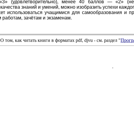
3» (удовлетворительно), менее 40 баллов — «2» (неу
 качества знаний и умений, можно изобразить успехи каждог
ет использоваться учащимися для самообразования и пр
 работам, зачётам и экзаменам.
О том, как читать книги в форматах
pdf
,
djvu
- см. раздел "
Прогр
.