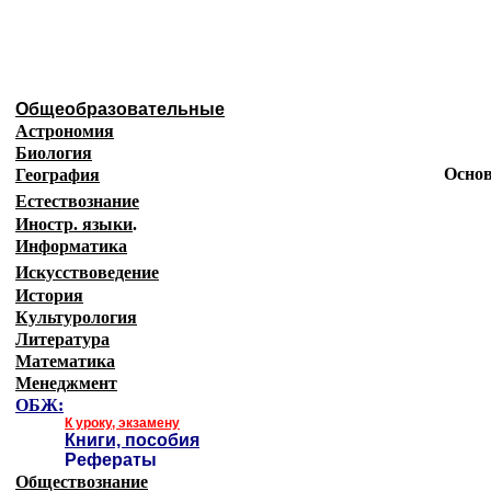
Образовательные ресурсы Ин
Главная страница
(Содержание)
Общеобразовательные
Астрономия
Биология
Основ
География
Естествознание
Иностр. языки
.
Информатика
Искусствоведение
История
Культурология
Литература
Математика
Менеджмент
ОБЖ:
К уроку, экзамену
Книги, пособия
Рефераты
Обществознание