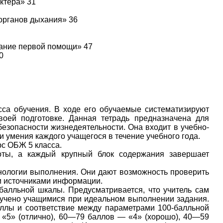
ктера» 31
органов дыхания» 36
зание первой помощи» 47
0
сса обучения. В ходе его обучаемые систематизируют
оей подготовке. Данная тетрадь предназначена для
безопасности жизнедеятельности. Она входит в учебно-
и умения каждого учащегося в течение учебного года.
рс ОБЖ 5 класса.
оты, а каждый крупный блок содержания завершает
нологии выполнения. Они дают возможность проверить
ми источниками информации.
-балльной шкалы. Предусматривается, что учитель сам
лучено учащимися при идеальном выполнении задания.
ллы и соответствие между параметрами 100-балльной
«5» (отлично), 60—79 баллов — «4» (хорошо), 40—59