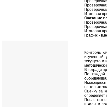
Проверочная
Проверочная
Проверочная
Итоговая пр
Оказание п
Проверочная
Проверочная
Итоговая пр
График изме
Контроль ка
изученный 
текущего и 
методически
В тетради п
По каждой 
обобщающая 
Имеющиеся в
не только з
Оценку за к
определяет 
После выпо
шкалы и пр