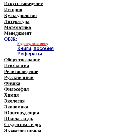
Искусствоведение
История
Культурология
Литература
Математика
Менеджмент
ОБЖ:
К уроку, экзамену
Книги, пособия
Рефераты
Обществознание
Психология
Религиоведение
Русский язык
Физика
Философия
Химия
Экология
Экономика
Юриспруденция
Школа - и др.
Студентам - и др.
Экзамены
школа