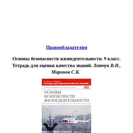
Educational resources of the Internet
-
Safety of ability to
live
.
Образовательные ресурсы Интернета
-
Безопасность жизнедеятельности.
Главная страница
(Содержание)
Гостевая
Правообладателям
Основы безопасности жизнедеятельности. 9 класс.
Тетрадь для оценки качества знаний.
Латчук В.Н.,
Миронов С.К.