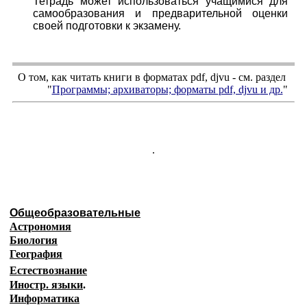
Тетрадь может использоваться учащимися для
самообразования и предварительной оценки
своей подготовки к экзамену.
О том, как читать книги в форматах
pdf
,
djvu
- см. раздел
"
Программы; архиваторы; форматы
pdf, djvu
и др.
"
.
Общеобразовательные
Астрономия
Биология
География
Естествознание
Иностр. языки
.
Информатика