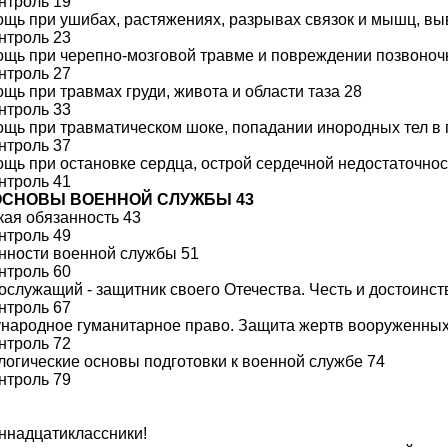
нтроль 19
щь при ушибах, растяжениях, разрывах связок и мышц, вы
нтроль 23
щь при черепно-мозговой травме и повреждении позвоноч
нтроль 27
щь при травмах груди, живота и области таза 28
нтроль 33
щь при травматическом шоке, попадании инородных тел в 
нтроль 37
щь при остановке сердца, острой сердечной недостаточност
нтроль 41
. ОСНОВЫ ВОЕННОЙ СЛУЖБЫ 43
кая обязанность 43
нтроль 49
нности военной службы 51
нтроль 60
ослужащий - защитник своего Отечества. Честь и достоинс
нтроль 67
народное гуманитарное право. Защита жертв вооруженных
нтроль 72
логические основы подготовки к военной службе 74
нтроль 79
ннадцатиклассники!