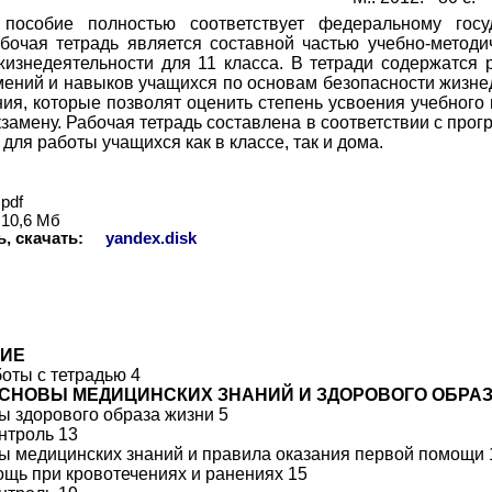
пособие полностью соответствует федеральному госуд
абочая тетрадь является составной частью учебно-метод
жизнедеятельности для 11 класса. В тетради содержатся
мений и навыков учащихся по основам безопасности жизне
ия, которые позволят оценить степень усвоения учебного 
кзамену. Рабочая тетрадь составлена в соответствии с пр
для работы учащихся как в классе, так и дома.
pdf
10,6 Мб
ь, скачать:
yandex.disk
ИЕ
оты с тетрадью 4
 ОСНОВЫ МЕДИЦИНСКИХ ЗНАНИЙ И ЗДОРОВОГО ОБРАЗ
ы здорового образа жизни 5
нтроль 13
ы медицинских знаний и правила оказания первой помощи 
щь при кровотечениях и ранениях 15