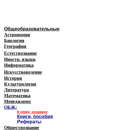
Образовательные ресурсы Ин
Главная страница
(Содержание)
Общеобразовательные
Астрономия
Биология
География
Естествознание
Иностр. языки
.
Информатика
Искусствоведение
История
Культурология
Литература
Математика
Менеджмент
ОБЖ:
К уроку, экзамену
Книги, пособия
Рефераты
Обществознание