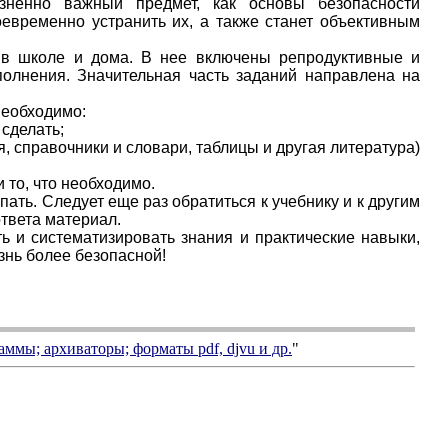
зненно важный предмет, как основы безопасности
оевременно устранить их, а также станет объективным
 в школе и дома. В нее включены репродуктивные и
полнения. Значительная часть заданий направлена на
необходимо:
 сделать;
, справочники и словари, таблицы и другая литература)
 то, что необходимо.
пать. Следует еще раз обратиться к учебнику и к другим
твета материал.
ь и систематизировать знания и практические навыки,
знь более безопасной!
аммы; архиваторы; форматы
pdf, djvu
и др.
"