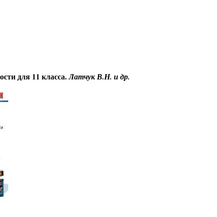
Educational resources of the Internet
-
Safety of ability to live
.
Гостевая
ости для 11 класса.
Латчук В.Н. и др.