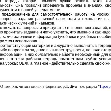
 тетрадь, которая поможет лучше освоить такой жи
ьности. Она позволит определить пробелы в знаниях, св
кументом о вашей успеваемости.
ь предназначена для самостоятельной работы на уроках
вопросы, задания различной сложности и технологии вы
актических умений и навыков.
отвечать на вопросы и приступать к выполнению заданий, 
о прочитать задание и четко уяснить, что именно и как надо
ь, какие источники информации (учебники и учебные пособия
при этом использованы;
 соответствующий материал и аккуратно выполнить в тетради
либо вопрос или задание вызывает трудности, не надо отсту
информации, в них обязательно найдете необходимый для о
ены, что эта рабочая тетрадь поможет вам глубже усвоит
на уроках ОБЖ, а главное - действительно сделать свою жи
О том, как читать книги в форматах
pdf
,
djvu
- см. раздел "
Прогр
.