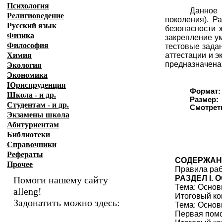
Психология
Данное 
Религиоведение
поколения). Р
Русский язык
безопасности 
Физика
закрепление у
Философия
тестовые задан
Химия
аттестации и э
предназначена 
Экология
Экономика
Юриспруденция
Формат:
Школа - и др.
Размер:
Студентам - и др.
Смотрет
Экзамены
школа
Абитуриентам
Библиотеки
Справочники
Рефераты
СОДЕРЖАН
Прочее
Правила раб
РАЗДЕЛ I.
Помоги нашему сайту
Тема: Основ
alleng!
Итоговый ко
Задонатить можно здесь:
Тема: Основ
Первая помо