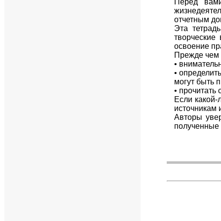
Перед вами
жизнедеятел
отчетным до
Эта тетрад
творческие 
освоение пр
Прежде чем 
• внимательн
• определит
могут быть 
• прочитать
Если какой-
источникам 
Авторы увер
полученные 