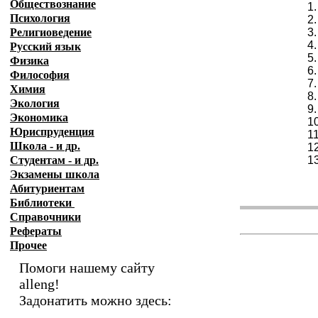
Обществознание
1
Психология
2
Религиоведение
3
4
Русский язык
5
Физика
6
Философия
7
Химия
8
Экология
9
Экономика
1
Юриспруденция
1
Школа - и др.
1
Студентам - и др.
1
Экзамены
школа
Абитуриентам
Библиотеки
Справочники
Рефераты
Прочее
Помоги нашему сайту
alleng!
Задонатить можно здесь: