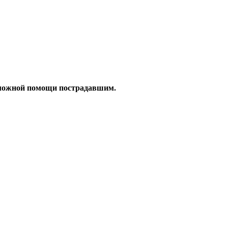
Educational resources of the Internet
-
Safety of ability to live
.
тложной помощи пострадавшим
.