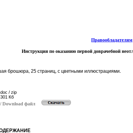
тернета
-
Безопасность жизнедеятельности.
Правообладателям
Инструкция по оказанию первой доврачебной нео
ая брошюра, 25 страниц, с цветными иллюстрациями.
doc / zip
3
01 Кб
ь
/ Download
файл
ОДЕРЖАНИЕ