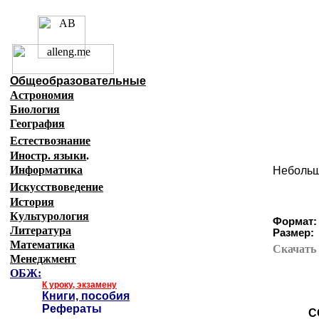
Образовательные ресурсы Ин
Главная страница
(Содержание)
Общеобразовательные
Астрономия
Биология
География
Естествознание
Иностр. языки
.
Информатика
Небольш
Искусствоведение
История
Культурология
Формат:
Литература
Размер:
Математика
Скачат
Менеджмент
ОБЖ:
К уроку, экзамену
Книги, пособия
Рефераты
С