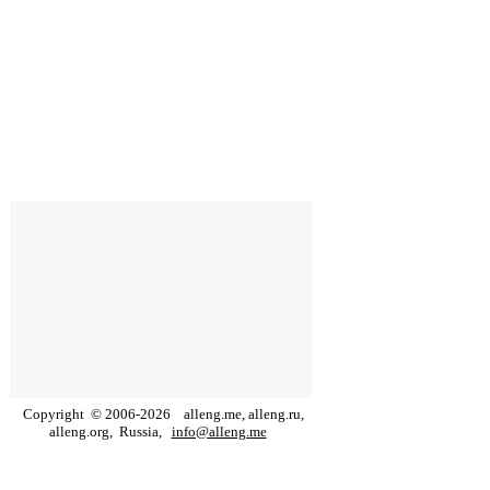
Copyright
©
2006
-
2026
alleng.me, alleng.ru,
alleng.org,
Russia,
info@alleng.me