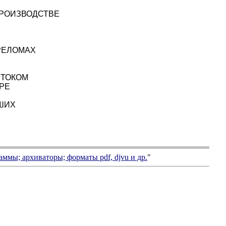
ПРОИЗВОДСТВЕ
РЕЛОМАХ
 ТОКОМ
АРЕ
ШИХ
аммы; архиваторы; форматы
pdf, djvu
и др.
"