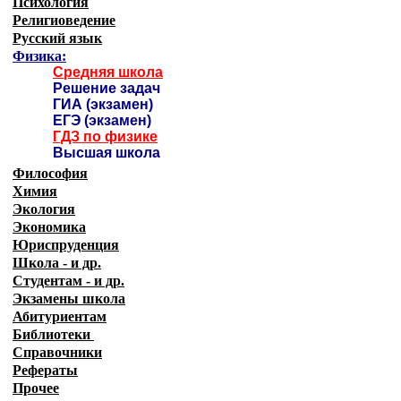
Психология
Религиоведение
Русский язык
Физика:
Средняя школа
Решение задач
ГИА (экзамен)
ЕГЭ (экзамен)
ГДЗ по физике
Высшая школа
Философия
Химия
Экология
Экономика
Юриспруденция
Школа - и др.
Студентам - и др.
Экзамены
школа
Абитуриентам
Библиотеки
Справочники
Рефераты
Прочее