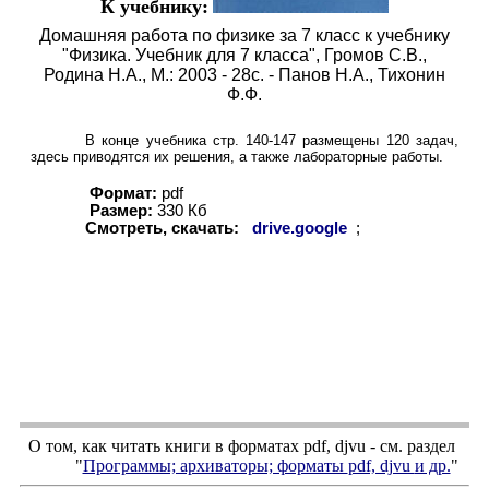
К учебнику:
Домашняя работа по физике за 7 класс к учебнику
"Физика. Учебник для 7 класса", Громов С.В.,
Родина Н.А., М.: 2003 - 28с. - Панов Н.А., Тихонин
Ф.Ф.
В конце учебника стр. 140-147 размещены 120 задач,
здесь приводятся их решения, а также лабораторные работы.
Формат:
pdf
Размер:
3
30 Кб
Смотреть, скачать:
drive.google
;
О том, как читать книги в форматах
pdf
,
djvu
- см. раздел
"
Программы; архиваторы; форматы
pdf, djvu
и др.
"