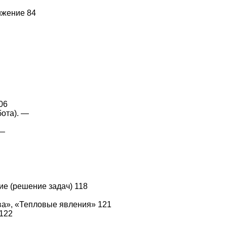
ижение 84
06
бота). —
 —
ие (решение задач) 118
тва», «Тепловые явления» 121
 122