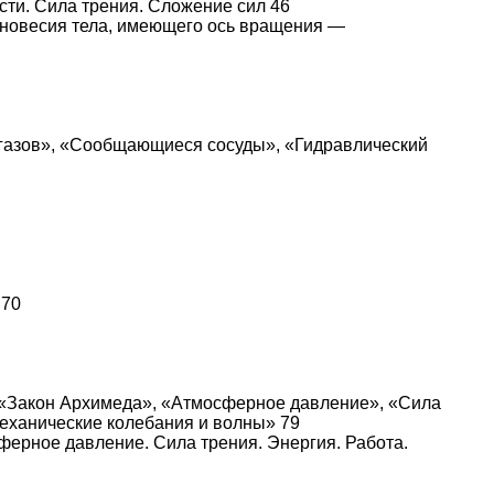
ости. Сила трения. Сложение сил 46
авновесия тела, имеющего ось вращения —
и газов», «Сообщающиеся сосуды», «Гидравлический
 70
», «Закон Архимеда», «Атмосферное давление», «Сила
еханические колебания и волны» 79
сферное давление. Сила трения. Энергия. Работа.