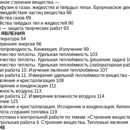
омное строение вещества —
ффузия в газах, жидкостях и твёрдых телах. Броуновское дв
аимодействие частиц вещества 86
йства газов 89
ойства твёрдых тел и жидкостей 90
ок — защита творческих работ 93
 ЯВЛЕНИЯ
мпература 94
утренняя энергия 96
плопроводность. Конвекция. Излучение 99
личество теплоты. Удельная теплоёмкость 103
личество теплоты. Удельная теплоёмкость (решение задач) 1
личество теплоты. Удельная теплоёмкость (лабораторная ра
я работа 10. Изучение явления теплообмена 107
я работа 11. Измерение удельной теплоёмкости вещества
авление и кристаллизация 108
парение и конденсация 111
ажность воздуха 113
я работа 12. Измерение влажности воздуха 114
ение 115
авление и кристаллизация. Испарение и конденсация. Кипен
плота сгорания топлива 119
дготовка к контрольной работе по темам: «Строение вещес
нтрольная работа 4. Строение вещества. Тепловые явления
ИЕ