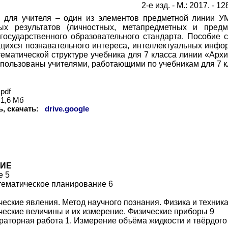
2-е изд. - М.: 2017. - 1
 для учителя – один из элементов предметной линии У
ных результатов (личностных, метапредметных и пред
государственного образовательного стандарта. Пособие 
ащихся познавательного интереса, интеллектуальных инфо
 тематической структуре учебника для 7 класса линии «Ар
спользованы учителями, работающими по учебникам для 7 к
pdf
1,6 Мб
, скачать:
drive.google
ИЕ
е 5
ематическое планирование 6
ческие явления. Метод научного познания. Физика и техника
ические величины и их измерение. Физические приборы 9
ораторная работа 1. Измерение объёма жидкости и твёрдог