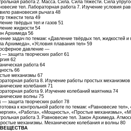
нтрольная работа 2. Масса. Сила. Сила тяжести. Сила упруг
вновесие тел. Лабораторная работа 7. Изучение условия р
авило равновесия рычага 48
тр тяжести тела 49
ление твёрдых тел и газов 51
вление жидкости 54
кон Архимеда 56
шение задач по темам: «Давление твёрдых тел, жидкостей 
ла Архимеда», «Условия плавания тел» 59
мосферное давление —
ок — защита творческих работ 61
ргия 62
ханическая работа 64
щность 66
остые механизмы 67
бораторная работа 8. Изучение работы простых механизмов
ханические колебания 71
бораторная работа 9. Изучение колебаний маятника 74
ханические волны 75
ок — защита творческих работ 78
дготовка к контрольной работе по темам: «Равновесие тел
нергия», «Работа», «Мощность», «Простые механизмы», «М
нтрольная работа 3. Равновесие тел. Закон Архимеда. Атмо
ростые механизмы. Механические колебания и волны 80
 ВЕЩЕСТВА