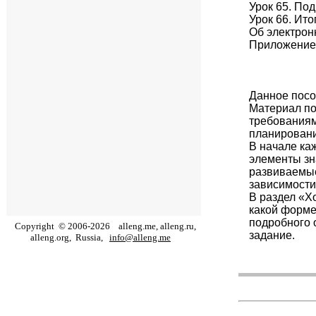
Урок 65. Под
Урок 66. Ит
Об электрон
Приложение
Данное посо
Материал по
требованиям
планировани
В начале ка
элементы зн
развиваемые
зависимости,
В раздел «Х
какой форме
подробного 
Copyright
©
2006
-
2026
alleng.me, alleng.ru,
задание.
alleng.org,
Russia,
info@alleng.me