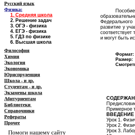
Русский язык
Физика:
Пособие
1.
Средняя школа
образователь
2.
Решение задач
Федерального 
3.
ОГЭ - физика
развитие у уч
4.
ЕГЭ - физика
соответствует
5.
ГДЗ по физике
и могут быть и
6.
Высшая школа
Философия
Формат:
Химия
Размер:
Экология
Смотреть
Экономика
Юриспруденция
Школа - и др.
Студентам - и др.
Экзамены
школа
СОДЕРЖАН
Абитуриентам
Предислови
Библиотеки
Примерное т
Справочники
ВВЕДЕНИЕ
Рефераты
Урок 1. Физи
Прочее
Урок 2. Физ
Урок 3. Лаб
Помоги нашему сайту