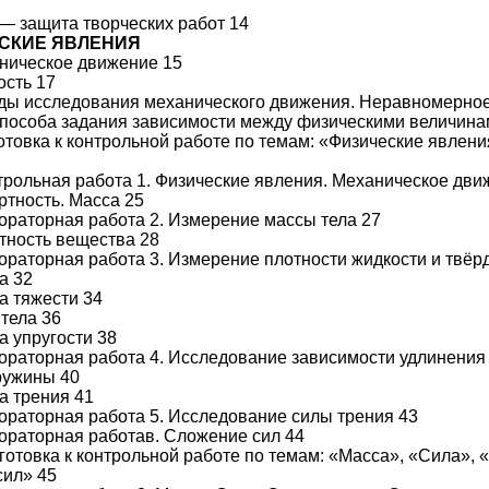
 — защита творческих работ 14
СКИЕ ЯВЛЕНИЯ
аническое движение 15
ость 17
оды исследования механического движения. Неравномерное
 способа задания зависимости между физическими величина
готовка к контрольной работе по темам: «Физические явлен
нтрольная работа 1. Физические явления. Механическое дви
ртность. Масса 25
бораторная работа 2. Измерение массы тела 27
отность вещества 28
бораторная работа 3. Измерение плотности жидкости и твёрд
а 32
а тяжести 34
 тела 36
а упругости 38
бораторная работа 4. Исследование зависимости удлинени
ружины 40
а трения 41
бораторная работа 5. Исследование силы трения 43
бораторная работав. Сложение сил 44
дготовка к контрольной работе по темам: «Масса», «Сила»,
сил» 45