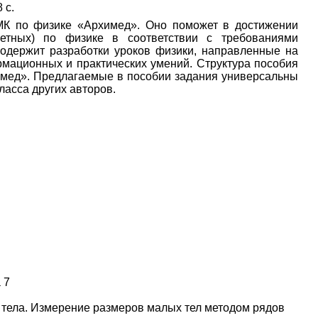
28 с.
МК по физике «Архимед». Оно поможет в достижении
метных) по физике в соответствии с требованиями
содержит разработки уроков физики, направленные на
рмационных и практических умений. Структура пособия
химед». Предлагаемые в пособии задания универсальны
ласса других авторов.
 7
о тела. Измерение размеров малых тел методом рядов