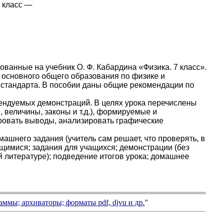
7 класс —
ованные на учебник О. Ф. Кабардина «Физика. 7 класс».
основного общего образования по физике и
 стандарта. В пособии даны общие рекомендации по
мендуемых демонстраций. В целях урока перечислены
 величины, законы и т.д.), формируемые и
ровать выводы, анализировать графические
машнего задания (учитель сам решает, что проверять, в
ащимися; задания для учащихся; демонстрации (без
й литературе); подведение итогов урока; домашнее
аммы; архиваторы; форматы
pdf, djvu
и др.
"