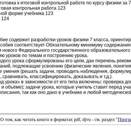
готовка к итоговой контрольной работе по курсу физики за 
оговая контрольная работа 123
ной форме учебника 123
 124
бие содержит разработки уроков физики 7 класса, ориентир
собия соответствует Обязательному минимуму содержания 
 нового Федерального государственного образовательного
ю уроков по темам и построению урока.
ждого урока сформулированы его цели, дан перечень реко
аний, подлежащие усвоению (физические явления, понятия,
 умения (решать задачи, проводить наблюдения, формули
 сравнивать, классифицировать, доказывать и т.д.).
од урока» в зависимости от его типа включены: проверка до
 и объёме); задачи урока, которые учитель ставит перед уч
описания, так как оно дано в учебнике и любой методическо
О том, как читать книги в форматах
pdf
,
djvu
- см. раздел "
Прогр