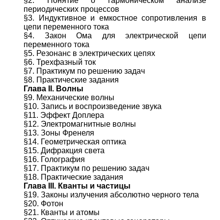
§2. Понятие о гармоническом анализе
периодических процессов
§3. Индуктивное и емкостное сопротивления в
цепи переменного тока
§4. Закон Ома для электрической цепи
переменного тока
§5. Резонанс в электрических цепях
§6. Трехфазный ток
§7. Практикум по решению задач
§8. Практические задания
Глава II. Волны
§9. Механические волны
§10. Запись и воспроизведение звука
§11. Эффект Доплера
§12. Электромагнитные волны
§13. Зоны Френеля
§14. Геометрическая оптика
§15. Дифракция света
§16. Голография
§17. Практикум по решению задач
§18. Практические задания
Глава III. Кванты и частицы
§19. Законы излучения абсолютно черного тела
§20. Фотон
§21. Кванты и атомы