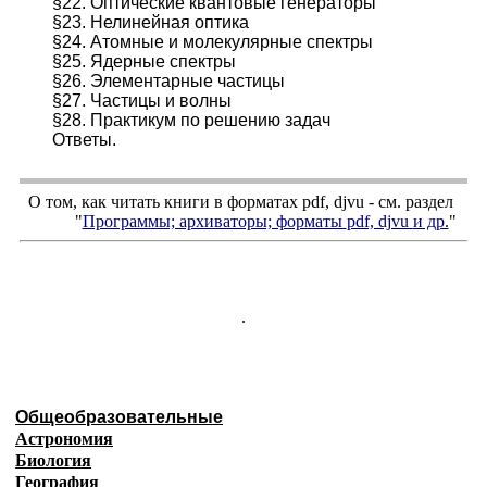
§22. Оптические квантовые генераторы
§23. Нелинейная оптика
§24. Атомные и молекулярные спектры
§25. Ядерные спектры
§26. Элементарные частицы
§27. Частицы и волны
§28. Практикум по решению задач
Ответы.
О том, как читать книги в форматах
pdf
,
djvu
- см. раздел
"
Программы; архиваторы; форматы
pdf, djvu
и др.
"
.
Общеобразовательные
Астрономия
Биология
География