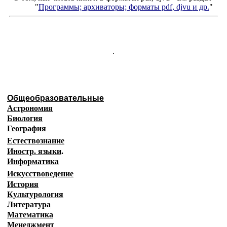
"
Программы; архиваторы; форматы
pdf, djvu
и др.
"
.
Общеобразовательные
Астрономия
Биология
География
Естествознание
Иностр. языки
.
Информатика
Искусствоведение
История
Культурология
Литература
Математика
Менеджмент