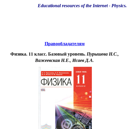
Educational resources of the Internet
-
Physics
.
Образовательные ресурсы Интернета
-
Физика.
Главная страница
(Содержание)
Правообладателям
Физика. 11 класс. Базовый уровень.
Пурышева Н.С.,
Важеевская Н.Е., Исаев Д.А.