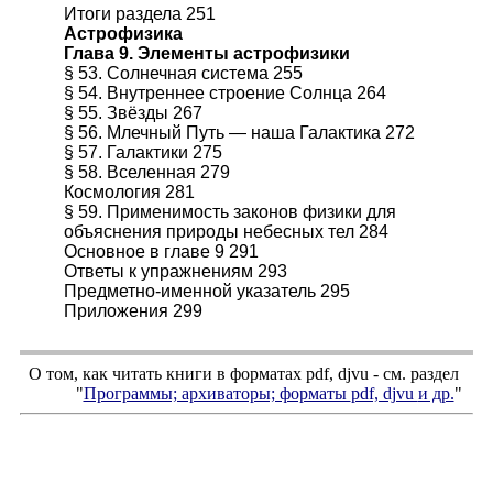
Итоги раздела 251
Астрофизика
Глава 9. Элементы астрофизики
§ 53. Солнечная система 255
§ 54. Внутреннее строение Солнца 264
§ 55. Звёзды 267
§ 56. Млечный Путь — наша Галактика 272
§ 57. Галактики 275
§ 58. Вселенная 279
Космология 281
§ 59. Применимость законов физики для
объяснения природы небесных тел 284
Основное в главе 9 291
Ответы к упражнениям 293
Предметно-именной указатель 295
Приложения 299
О том, как читать книги в форматах
pdf
,
djvu
- см. раздел
"
Программы; архиваторы; форматы
pdf, djvu
и др.
"
.