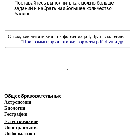
Постарайтесь выполнить как можно больше
заданий и набрать наибольшее количество
баллов.
О том, как читать книги в форматах
pdf
,
djvu
- см. раздел
"
Программы; архиваторы; форматы
pdf, djvu
и др.
"
.
Общеобразовательные
Астрономия
Биология
География
Естествознание
Иностр. языки
.
Информатика