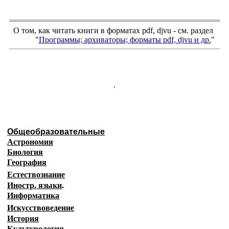
О том, как читать книги в форматах
pdf
,
djvu
- см. раздел
"
Программы; архиваторы; форматы
pdf, djvu
и др.
"
.
Общеобразовательные
Астрономия
Биология
География
Естествознание
Иностр. языки
.
Информатика
Искусствоведение
История
Культурология