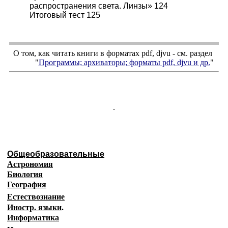
распространения света. Линзы» 124
Итоговый тест 125
О том, как читать книги в форматах
pdf
,
djvu
- см. раздел
"
Программы; архиваторы; форматы
pdf, djvu
и др.
"
.
Общеобразовательные
Астрономия
Биология
География
Естествознание
Иностр. языки
.
Информатика