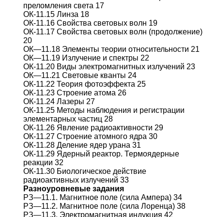
преломления света 17
ОК-11.15 Линза 18
ОК-11.16 Свойства световых волн 19
ОК-11.17 Свойства световых волн (продолжение)
20
ОК—11.18 Элементы теории относительности 21
ОК—11.19 Излучение и спектры 22
ОК-11.20 Виды электромагнитных излучений 23
ОК—11.21 Световые кванты 24
ОК-11.22 Теория фотоэффекта 25
ОК-11.23 Строение атома 26
ОК-11.24 Лазеры 27
ОК-11.25 Методы наблюдения и регистрации
элементарных частиц 28
ОК-11.26 Явление радиоактивности 29
ОК-11.27 Строение атомного ядра 30
ОК-11.28 Деление ядер урана 31
ОК-11.29 Ядерный реактор. Термоядерные
реакции 32
ОК-11.30 Биологическое действие
радиоактивных излучений 33
Разноуровневые задания
РЗ—11.1. Магнитное поле (сила Ампера) 34
РЗ—11.2. Магнитное поле (сила Лоренца) 38
РЗ—11.3. Электромагнитная индукция 42