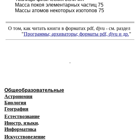
Масса покоя элементарных частиц 75
Массы атомов некоторых изотопов 75
О том, как читать книги в форматах
pdf
,
djvu
- см. раздел
"
Программы; архиваторы; форматы
pdf, djvu
и др.
"
.
Общеобразовательные
Астрономия
Биология
География
Естествознание
Иностр. языки
.
Информатика
Искусствоведение