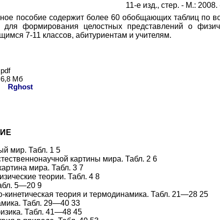
11-е изд., стер. - М.: 2008.
ное пособие содержит более 60 обобщающих таблиц по вс
о для формирования целостных представлений о физич
щимся 7-11 классов, абитуриентам и учителям.
pdf
6,8 Мб
ь:
Rghost
ИЕ
й мир. Табл. 1 5
стественнонаучной картины мира. Табл. 2 6
артина мира. Табл. 3 7
зические теории. Табл. 4 8
абл. 5—20 9
-кинетическая теория и термодинамика. Табл. 21—28 25
мика. Табл. 29—40 33
изика. Табл. 41—48 45