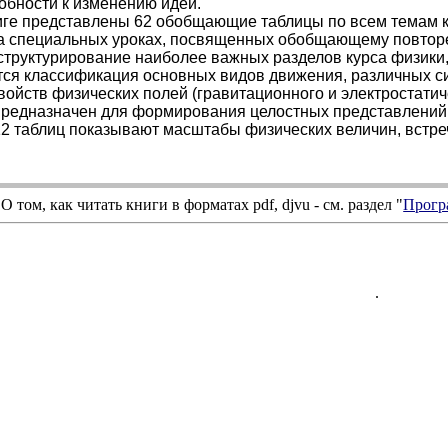
собности к изменению идеи.
иге представлены 62 обобщающие таблицы по всем темам к
а специальных уроках, посвященных обобщающему повторе
структурирование наиболее важных разделов курса физики,
тся классификация основных видов движения, различных си
ойств физических полей (гравитационного и электростатичес
предназначен для формирования целостных представлений 
2 таблиц показывают масштабы физических величин, встре
О том, как читать книги в форматах
pdf
,
djvu
- см. раздел "
Прогр
.