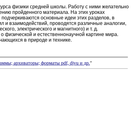
урса физики средней школы. Работу с ними желательно
нию пройденного материала. На этих уроках
 подчеркиваются основные идеи этих разделов, в
л и взаимодействий, проводятся различные аналогии,
кого, электрического и магнитного) и т. д.
о физической и естественнонаучной картине мира.
чающихся в природе и технике.
аммы; архиваторы; форматы
pdf, djvu
и др.
"