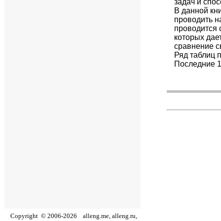
задач и спо
В данной кн
проводить н
проводится 
которых дае
сравнение св
Ряд таблиц 
Последние 1
Copyright
©
2006
-
2026
alleng.me, alleng.ru,