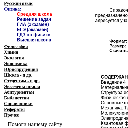
Русский язык
Физика:
Справоч
Средняя школа
предназначен
Решение задач
адресуется уча
ГИА (экзамен)
ЕГЭ (экзамен)
ГДЗ по физике
Высшая школа
Формат:
Размер:
Философия
Скачат
Химия
Экология
Экономика
Юриспруденция
Школа - и др.
СОДЕРЖАН
Студентам - и др.
Введение 4
Экзамены
школа
Материальны
Абитуриентам
Структура е
Физическая к
Библиотеки
Основные фи
Справочники
Механика. Т
Рефераты
Молекулярно
Прочее
Электродина
Помоги нашему сайту
Квантовая ф