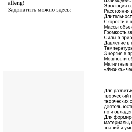
Взаимодейст
alleng!
Эволюция вз
Задонатить можно здесь:
Расстояния в
Длительност
Скорости в п
Массы объек
Громкость зв
Силы в прир
Давление в п
Температура
Энергия в пр
Мощности об
Магнитные по
«Физика» чел
Для развити
творческий 
творческих 
деятельност
но и овладе
Для формиро
материалы, 
знаний и ум