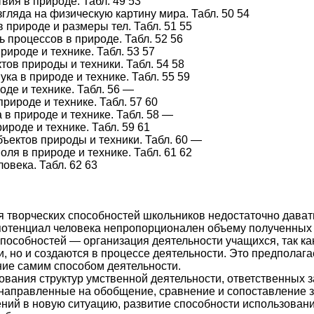
вия в природе. Табл. 49 53
гляда на физическую картину мира. Табл. 50 54
 природе и размеры тел. Табл. 51 55
ь процессов в природе. Табл. 52 56
рироде и технике. Табл. 53 57
тов природы и техники. Табл. 54 58
ука в природе и технике. Табл. 55 59
оде и технике. Табл. 56 —
рироде и технике. Табл. 57 60
 в природе и технике. Табл. 58 —
ироде и технике. Табл. 59 61
ъектов природы и техники. Табл. 60 —
ля в природе и технике. Табл. 61 62
овека. Табл. 62 63
я творческих способностей школьников недостаточно дават
потенциал человека непропорционален объему полученных 
способностей — организация деятельности учащихся, так ка
и, но и создаются в процессе деятельности. Это предполага
ние самим способом деятельности.
вания структур умственной деятельности, ответственных 
направленные на обобщение, сравнение и сопоставление 
ений в новую ситуацию, развитие способности использован