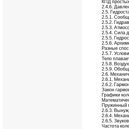
КПД просты
2.4.6. Давле
2.5. Гидрост
2.5.1. Сооб
2.5.2. Гидра
2.5.3. Атмо
2.5.4. Сила 
2.5.5. Гидро
2.5.6. Архи
Разные спос
2.5.7. Услов
Тело плавае
2.5.8. Возд
2.5.9. Обоб
2.6. Механи
2.6.1. Меха
2.6.2. Гарм
Закон гармо
Графики кол
Математичес
Пружинный 
2.6.3. Выну
2.6.4. Меха
2.6.5. Звук
Частота кол