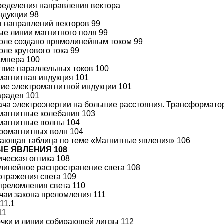
ределения направления вектора
ндукции 98
 направлений векторов 99
вые линии магнитного поля 99
оле создано прямолинейным током 99
оле кругового тока 99
 Ампера 100
вие параллельных токов 100
омагнитная индукция 101
ытие электромагнитной индукции 101
арадея 101
дача электроэнергии на большие расстояния. Трансформато
омагнитные колебания 103
омагнитные волны 104
ромагнитных волн 104
щающая таблица по теме «Магнитные явления» 106
ЫЕ ЯВЛЕНИЯ 108
ическая оптика 108
олинейное распространение света 108
 отражения света 109
 преломления света 110
чаи закона преломления 111
 11.1
11
чки и линии собирающей линзы 112