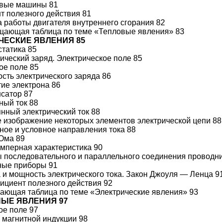
овые машины 81
 полезного действия 81
а работы двигателя внутреннего сгорания 82
бщающая таблица по теме «Тепловые явления» 83
ИЧЕСКИЕ ЯВЛЕНИЯ 85
статика 85
рический заряд. Электрическое поле 85
ое поле 85
ость электрического заряда 86
тие электрона 86
нсатор 87
ный ток 88
янный электрический ток 88
 изображение некоторых элементов электрической цепи 88
ное и условное направления тока 88
 Ома 89
тамперная характеристика 90
ны последовательного и параллельного соединения проводн
ные приборы 91
та и мощность электрического тока. Закон Джоуля — Ленца 9
фициент полезного действия 92
щающая таблица по теме «Электрические явления» 93
НЫЕ ЯВЛЕНИЯ 97
ое поле 97
р магнитной индукции 98