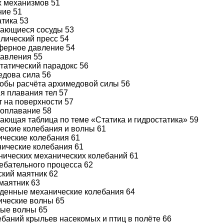
х механизмов 51
ние 51
атика 53
щающиеся сосуды 53
влический пресс 54
сферное давление 54
давления 55
статический парадокс 56
медова сила 56
обы расчёта архимедовой силы 56
ия плавания тел 57
т на поверхности 57
ухоплавание 58
щающая таблица по теме «Статика и гидростатика» 59
ческие колебания и волны 61
нические колебания 61
онические колебания 61
нических механических колебаний 61
ебательного процесса 62
кий маятник 62
маятник 63
жденные механические колебания 64
нические волны 65
овые волны 65
ебаний крыльев насекомых и птиц в полёте 66