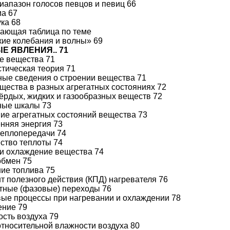
иапазон голосов певцов и певиц 66
ма 67
ука 68
щающая таблица по теме
ие колебания и волны» 69
ЫЕ ЯВЛЕНИЯ.. 71
ие вещества 71
стическая теория 71
вные сведения о строении вещества 71
щества в разных агрегатных состояниях 72
ёрдых, жидких и газообразных веществ 72
ные шкалы 73
ние агрегатных состояний вещества 73
енняя энергия 73
 теплопередачи 74
ество теплоты 74
и охлаждение вещества 74
обмен 75
ние топлива 75
 полезного действия (КПД) нагревателя 76
гатные (фазовые) переходы 76
овые процессы при нагревании и охлаждении 78
ение 79
ость воздуха 79
тносительной влажности воздуха 80