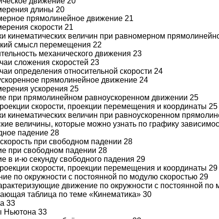
ническое движение 20
мерения длины 20
омерное прямолинейное движение 21
ерения скорости 21
ики кинематических величин при равномерном прямолинейн
ский смысл перемещения 22
сительность механического движения 23
чаи сложения скоростей 23
чаи определения относительной скорости 24
оускоренное прямолинейное движение 24
ерения ускорения 25
е при прямолинейном равноускоренном движении 25
роекции скорости, проекции перемещения и координаты 25
ики кинематических величин при равноускоренном прямоли
кие величины, которые можно узнать по графику зависимос
одное падение 28
скорость при свободном падении 28
е при свободном падении 28
 в и-ю секунду свободного падения 29
роекции скорости, проекции перемещения и координаты 29
ение по окружности с постоянной по модулю скоростью 29
арактеризующие движение по окружности с постоянной по 
щающая таблица по теме «Кинематика» 30
а 33
ны Ньютона 33