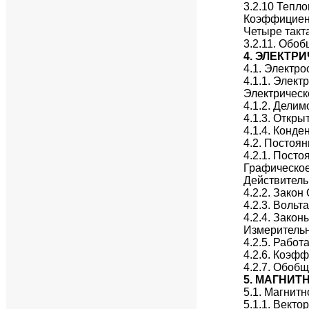
3.2.10 Тепл
Коэффициент
Четыре такт
3.2.11. Обо
4. ЭЛЕКТР
4.1. Электро
4.1.1. Элект
Электрическ
4.1.2. Делим
4.1.3. Откры
4.1.4. Конде
4.2. Постоян
4.2.1. Посто
Графическое
Действитель
4.2.2. Закон
4.2.3. Воль
4.2.4. Зако
Измеритель
4.2.5. Рабо
4.2.6. Коэф
4.2.7. Обоб
5. МАГНИТ
5.1. Магнитн
5.1.1. Векто