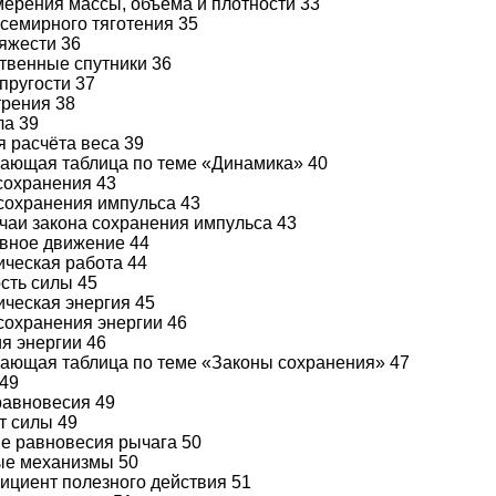
ерения массы, объёма и плотности 33
всемирного тяготения 35
тяжести 36
ственные спутники 36
упругости 37
трения 38
ла 39
 расчёта веса 39
щающая таблица по теме «Динамика» 40
 сохранения 43
н сохранения импульса 43
чаи закона сохранения импульса 43
тивное движение 44
ическая работа 44
ость силы 45
ическая энергия 45
 сохранения энергии 46
я энергии 46
щающая таблица по теме «Законы сохранения» 47
 49
 равновесия 49
т силы 49
вие равновесия рычага 50
тые механизмы 50
фициент полезного действия 51