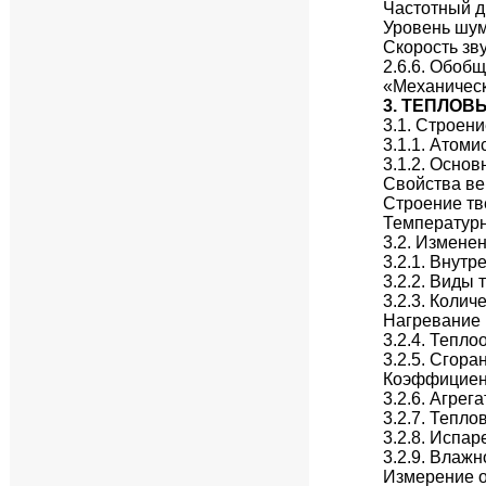
Частотный д
Уровень шу
Скорость зв
2.6.6. Обоб
«Механическ
3. ТЕПЛОВ
3.1. Строен
3.1.1. Атоми
3.1.2. Осно
Свойства ве
Строение тв
Температур
3.2. Измене
3.2.1. Внутр
3.2.2. Виды
3.2.3. Колич
Нагревание 
3.2.4. Тепло
3.2.5. Сгора
Коэффициент
3.2.6. Агре
3.2.7. Тепл
3.2.8. Испар
3.2.9. Влажн
Измерение о