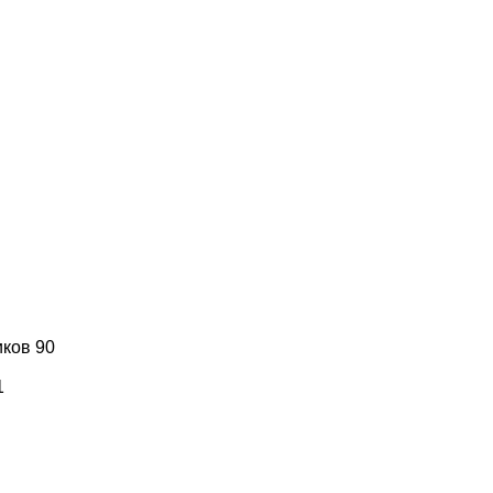
иков 90
1