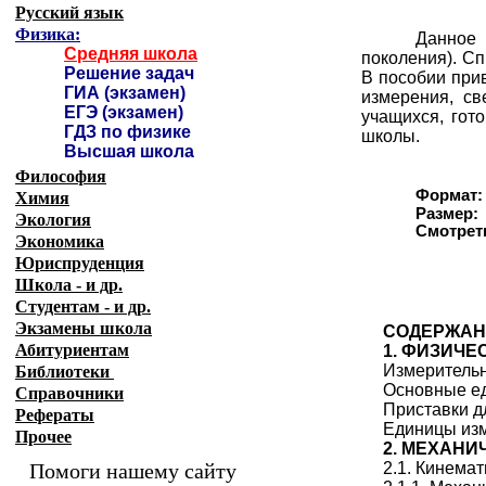
Русский язык
Физика:
Данное 
Средняя школа
поколения). С
Решение задач
В пособии при
ГИА (экзамен)
измерения, св
ЕГЭ (экзамен)
учащихся, гот
ГДЗ по физике
школы.
Высшая школа
Философия
Формат:
Химия
Размер:
Экология
Смотрет
Экономика
Юриспруденция
Школа - и др.
Студентам - и др.
Экзамены
школа
СОДЕРЖАН
Абитуриентам
1. ФИЗИЧЕ
Измеритель
Библиотеки
Основные е
Справочники
Приставки д
Рефераты
Единицы изм
Прочее
2. МЕХАНИ
Помоги нашему сайту
2.1. Кинемат