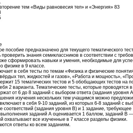
1
вторение тем «Виды равновесия тел» и «Энергия» 83
3
5
е
е пособие предназначено для текущего тематического тест
 проверить знания семиклассников в соответствии с требо
акже сформировать навыки и умения, необходимые для усп
о физике в 9 классе.
ючает в себя тесты по темам «Физика и физические поняти
вёрдых тел, жидкостей и газов», «Работа и мощность», «П
ержит 15 тематических тестов и 5 обобщающих тестов на п
себя 2 варианта. Тематические тесты, которые проводятся в
ржат от 6 до 8 заданий с выбором ответа (задания уровня А
шения изучения нескольких тем учащимся можно предложить
включают в себя 9-10 заданий, из которых 6-8 заданий с вы
е соответствий (задания уровня В) и 1 задание, требующее
выполнения заданий А оценивается 1 баллом, заданий В —
й охватывают все изученные в 7 классе разделы физики.
аются ответы ко всем заданиям.