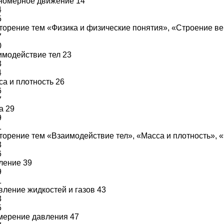
номерное движение 14
4
5
торение тем «Физика и физические понятия», «Строение в
7
0
имодействие тел 23
3
4
са и плотность 26
6
7
а 29
9
1
торение тем «Взаимодействие тел», «Масса и плотность», 
3
6
ление 39
9
1
вление жидкостей и газов 43
3
5
мерение давления 47