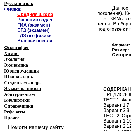
Русский язык
Данное 
Физика:
поколения). К
Средняя школа
ЕГЭ. КИМы сос
Решение задач
тесты. В сбор
ГИА (экзамен)
подготовке к и
ЕГЭ (экзамен)
ГДЗ по физике
Высшая школа
Формат:
Философия
Размер:
Химия
Смотрет
Экология
Экономика
Юриспруденция
Школа - и др.
Студентам - и др.
Экзамены
школа
СОДЕРЖАН
Абитуриентам
ПРЕДИСЛО
ТЕСТ 1. Физ
Библиотеки
Вариант 1 7
Справочники
Вариант 2 8
Рефераты
ТЕСТ 2. Стр
Прочее
Вариант 1 1
Помоги нашему сайту
Вариант 2 1