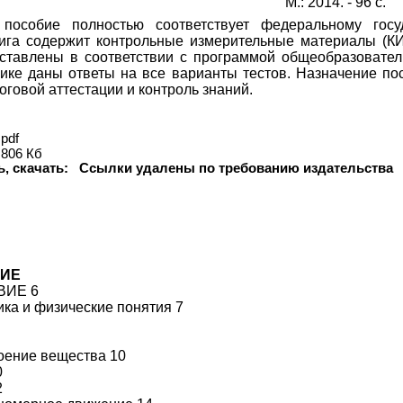
М.: 2014. - 96 с.
пособие полностью соответствует федеральному госуд
нига содержит контрольные измерительные материалы (К
тавлены в соответствии с программой общеобразовател
нике даны ответы на все варианты тестов. Назначение п
тоговой аттестации и контроль знаний.
pdf
806 Кб
ь, скачать:
Ссылки удалены по требованию издательства
ИЕ
ВИЕ 6
ика и физические понятия 7
оение вещества 10
0
2