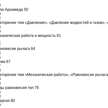
7
8
ла Архимеда 50
0
2
вторение тем «Давление», «Давление жидкостей и газов»,
5
8
ханическая работа и мощность 61
1
2
вновесие рычага 64
4
5
оки 67
7
8
вторение тем «Механическая работа», «Равновесие рычага
0
3
ды равновесия тел 76
6
8
ергия 80
0