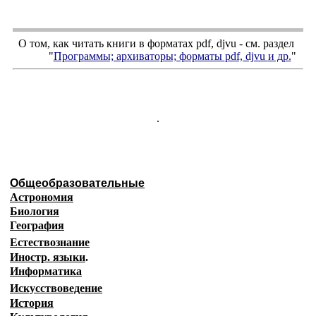
О том, как читать книги в форматах
pdf
,
djvu
- см. раздел
"
Программы; архиваторы; форматы
pdf, djvu
и др.
"
.
Общеобразовательные
Астрономия
Биология
География
Естествознание
Иностр. языки
.
Информатика
Искусствоведение
История