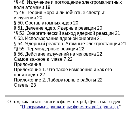
*§ 48. Излучение и поглощение электромагнитных
волн атомами 19
*§ 49. Теория Бора и линейчатые спектрьг
излучения 20
§ 50. Состав атомных ядер 20
§ 51. Деление ядер. Ядерные реакции 20
*§ 52. Энергетический выход ядерной реакции 21
§ 53. Использование ядерной энергии 21
§ 54. Ядерный реактор. Атомные электростанции 21
*§ 55. Термоядерные реакции 22
§ 56. Действие излучений на человека 22
Самое важное в главе 7 22
Приложения
Приложение 1. Что такое измерение и как его
производят 22
Приложение 2. Лабораторные работы 22
Ответы 23
О том, как читать книги в форматах
pdf
,
djvu
- см. раздел
"
Программы; архиваторы; форматы
pdf, djvu
и др.
"