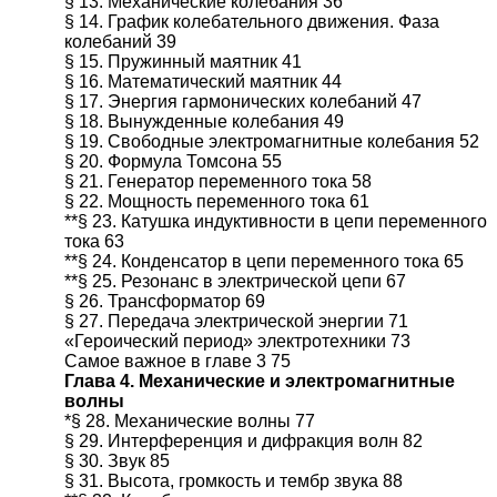
§ 13. Механические колебания 36
§ 14. График колебательного движения. Фаза
колебаний 39
§ 15. Пружинный маятник 41
§ 16. Математический маятник 44
§ 17. Энергия гармонических колебаний 47
§ 18. Вынужденные колебания 49
§ 19. Свободные электромагнитные колебания 52
§ 20. Формула Томсона 55
§ 21. Генератор переменного тока 58
§ 22. Мощность переменного тока 61
**§ 23. Катушка индуктивности в цепи переменного
тока 63
**§ 24. Конденсатор в цепи переменного тока 65
**§ 25. Резонанс в электрической цепи 67
§ 26. Трансформатор 69
§ 27. Передача электрической энергии 71
«Героический период» электротехники 73
Самое важное в главе 3 75
Глава 4. Механические и электромагнитные
волны
*§ 28. Механические волны 77
§ 29. Интерференция и дифракция волн 82
§ 30. Звук 85
§ 31. Высота, громкость и тембр звука 88