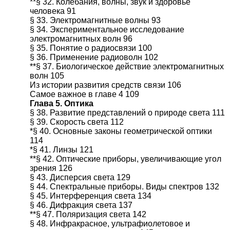
**§ 32. Колебания, волны, звук и здоровье
человека 91
§ 33. Электромагнитные волны 93
§ 34. Экспериментальное исследование
электромагнитных волн 96
§ 35. Понятие о радиосвязи 100
§ 36. Применение радиоволн 102
**§ 37. Биологическое действие электромагнитных
волн 105
Из истории развития средств связи 106
Самое важное в главе 4 109
Глава 5. Оптика
§ 38. Развитие представлений о природе света 111
§ 39. Скорость света 112
*§ 40. Основные законы геометрической оптики
114
*§ 41. Линзы 121
**§ 42. Оптические приборы, увеличивающие угол
зрения 126
§ 43. Дисперсия света 129
§ 44. Спектральные приборы. Виды спектров 132
§ 45. Интерференция света 134
§ 46. Дифракция света 137
**§ 47. Поляризация света 142
§ 48. Инфракрасное, ультрафиолетовое и