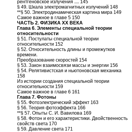
рентгеновское излучения .... 145
§ 49. Шкала электромагнитных излучений 148
**§ 50. Электродинамическая картина мира 149
Самое важное в главе 5 150
ЧАСТЬ 2. ФИЗИКА XX ВЕКА
Глава 6. Элементы специальной теории
относительности
§ 51. Постулаты специальной теории
относительности 152
§ 52. Относительность длины и промежутков
времени.
Преобразование скоростей 154
§ 53. Закон взаимосвязи массы и энергии 156
§ 54. Релятивистская и ньютоновская механика
158
Из истории создания специальной теории
относительности 159
Самое важное в главе 6 161
Глава 7. Фотоны
§ 55. Фотоэлектрический эффект 163
§ 56. Теория фотоэффекта 166
**§ 57. Опыты С. И. Вавилова 169
§ 58. Фотон и его характеристики. Двойственность
свойств света 170
§ 59. Давление света 171