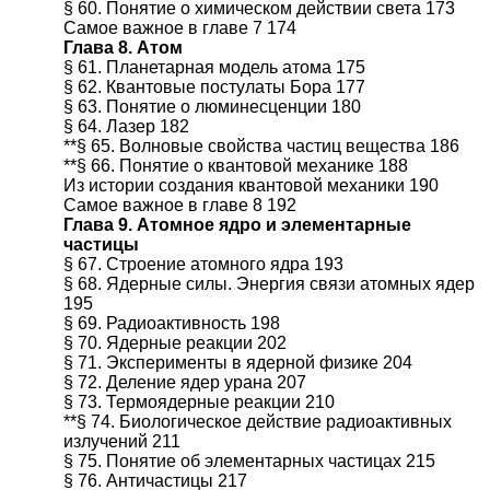
§ 60. Понятие о химическом действии света 173
Самое важное в главе 7 174
Глава 8. Атом
§ 61. Планетарная модель атома 175
§ 62. Квантовые постулаты Бора 177
§ 63. Понятие о люминесценции 180
§ 64. Лазер 182
**§ 65. Волновые свойства частиц вещества 186
**§ 66. Понятие о квантовой механике 188
Из истории создания квантовой механики 190
Самое важное в главе 8 192
Глава 9. Атомное ядро и элементарные
частицы
§ 67. Строение атомного ядра 193
§ 68. Ядерные силы. Энергия связи атомных ядер
195
§ 69. Радиоактивность 198
§ 70. Ядерные реакции 202
§ 71. Эксперименты в ядерной физике 204
§ 72. Деление ядер урана 207
§ 73. Термоядерные реакции 210
**§ 74. Биологическое действие радиоактивных
излучений 211
§ 75. Понятие об элементарных частицах 215
§ 76. Античастицы 217