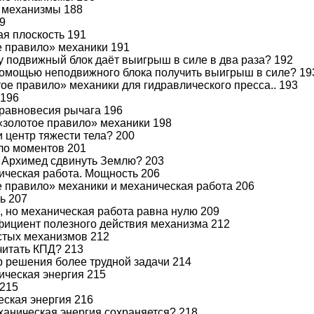
е механизмы 188
89
ая плоскость 191
е правило» механики 191
у подвижный блок даёт выигрыш в силе в два раза? 192
 помощью неподвижного блока получить выигрыш в силе? 19
тое правило» механики для гидравлического пресса.. 193
 196
 равновесия рычага 196
 «золотое правило» механики 198
ти центр тяжести тела? 200
ло моментов 201
и Архимед сдвинуть Землю? 203
ическая работа. Мощность 206
е правило» механики и механическая работа 206
ь 207
, но механическая работа равна нулю 209
фициент полезного действия механизма 212
стых механизмов 212
считать КПД? 213
 решения более трудной задачи 214
ическая энергия 215
 215
еская энергия 216
еханическая энергия сохраняется? 218