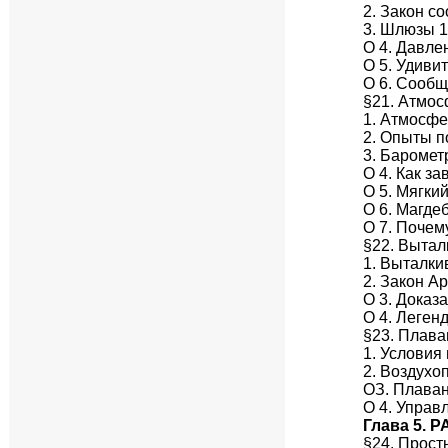
2. Закон с
3. Шлюзы 
О 4. Давле
О 5. Удиви
О 6. Сооб
§21. Атмо
1. Атмосфе
2. Опыты 
3. Баромет
О 4. Как з
О 5. Мягки
О 6. Магде
О 7. Почем
§22. Вытал
1. Выталк
2. Закон А
О 3. Доказ
О 4. Леген
§23. Плава
1. Условия
2. Воздухо
ОЗ. Плаван
О 4. Упра
Глава 5. 
§24. Прос