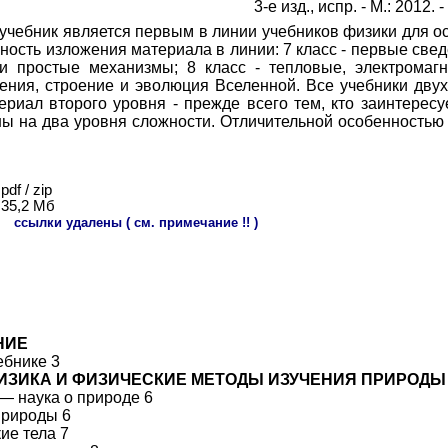
3-е изд., испр. - М.: 2012. 
учебник является первым в линии учебников физики для о
ость изложения материала в линии: 7 класс - первые свед
 и простые механизмы; 8 класс - тепловые, электромагн
ения, строение и эволюция Вселенной. Все учебники дву
ериал второго уровня - прежде всего тем, кто заинтерес
ны на два уровня сложности. Отличительной особенностью 
pdf / zip
35,2 Мб
:
ссылки удалены ( см. примечание !! )
НИЕ
ебнике 3
 ФИЗИКА И ФИЗИЧЕСКИЕ МЕТОДЫ ИЗУЧЕНИЯ ПРИРОДЫ
 — наука о природе 6
природы 6
кие тела 7