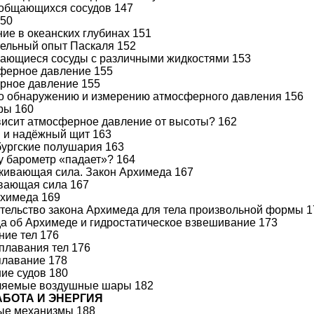
ообщающихся сосудов 147
150
ние в океанских глубинах 151
тельный опыт Паскаля 152
щающиеся сосуды с различными жидкостями 153
сферное давление 155
рное давление 155
по обнаружению и измерению атмосферного давления 156
ры 160
ависит атмосферное давление от высоты? 162
й и надёжный щит 163
бургские полушария 163
у барометр «падает»? 164
кивающая сила. Закон Архимеда 167
ивающая сила 167
рхимеда 169
ательство закона Архимеда для тела произвольной формы 
да об Архимеде и гидростатическое взвешивание 173
ние тел 176
 плавания тел 176
плавание 178
ие судов 180
вляемые воздушные шары 182
РАБОТА И ЭНЕРГИЯ
тые механизмы 188