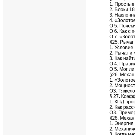
1. Просты
2. Блоки 1
3. Наклонн
4. «Золото
О 5. Почем
О 6. Как с
О 7. «Золо
§25. Рычаг
1. Условие
2. Рычаг и
3. Как най
О 4. Прави
О 5. Мог л
§26. Механ
1. «Золото
2. Мощност
ОЗ. Тяжело
§ 27. Коэф
1. КПД про
2. Как рас
ОЗ. Пример
§28. Механ
1. Энергия
2. Механич
3. Когда м