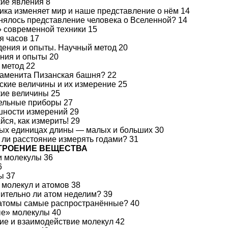
кие явления 8
зика изменяет мир и наше представление о нём 14
енялось представление человека о Вселенной? 14
» современной техники 15
я часов 17
дения и опыты. Научный метод 20
ния и опыты 20
 метод 22
наменита Пизанская башня? 22
еские величины и их измерение 25
кие величины 25
ельные приборы 27
шности измерений 29
йся, как измерить! 29
ных единицах длины — малых и больших 30
 ли расстояние измерять годами? 31
 СТРОЕНИЕ ВЕЩЕСТВА
и молекулы 36
6
ы 37
 молекул и атомов 38
вительно ли атом неделим? 39
 атомы самые распространённые? 40
ые» молекулы 40
ие и взаимодействие молекул 42