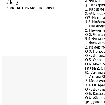
3. Физичес
alleng!
§2. Как фи
Задонатить можно здесь:
1. Как изм
2. «Чудеса
ОЗ. Истори
§ 3. Наблю
1. Наблюде
2. Научный
О 3. Чем з
§ 4. Физич
1. Физичес
2. Измерит
О 3. Погре
О 4. Догада
О 5. О раз
О 6. Можно
Глава 2.
§5. Атомы 
1. Атомы 3
2. Молекул
3. Размеры
О 4. Дейст
О 5. Какие
О 6. «Жив
§6. Движен