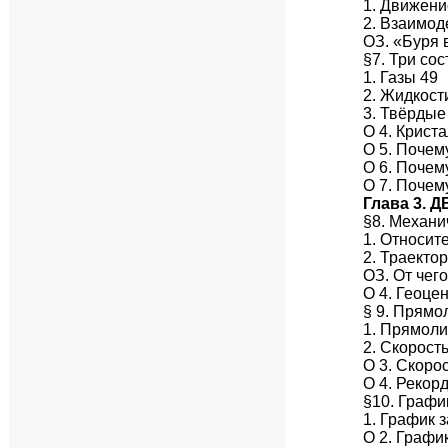
1. Движени
2. Взаимод
ОЗ. «Буря 
§7. Три со
1. Газы 49
2. Жидкост
3. Твёрдые
О 4. Крист
О 5. Почем
О 6. Почем
О 7. Почем
Глава 3.
§8. Механи
1. Относит
2. Траектор
ОЗ. От чег
О 4. Геоце
§ 9. Прям
1. Прямол
2. Скорост
О 3. Скоро
О 4. Рекор
§10. Графи
1. График 
О 2. Графи