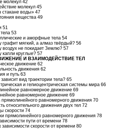
е молекул 42
ействие молекул 45
в стакане воды» 47
стояния вещества 49
и 51
 тела 53
аллические и аморфные тела 54
у графит мягкий, а алмаз твёрдый? 56
у воздух не покидает Землю? 57
у капли круглые? 57
 ДВИЖЕНИЕ И ВЗАИМОДЕЙСТВИЕ ТЕЛ
ческое движение 62
ельность движения 62
ия и путь 63
о зависит вид траектории тела? 65
нтрическая и гелиоцентрическая системы мира 66
олинейное равномерное движение 69
инейное равномерное движение 69
ь прямолинейного равномерного движения 70
сть относительного движения двух тел 72
ды скорости 74
ки прямолинейного равномерного движения 78
зависимости пути от времени 78
к зависимости скорости от времени 80