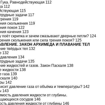
н Гука. Равнодействующая 112
ка 112
ействующая 115
 трудные задачи 117
трения 119
ения скольжения 119
ения покоя 122
ения качения 123
у поёт скрипка и зачем смазывают дверные петли? 124
трения скольжения или сила трения покоя? 125
 ДАВЛЕНИЕ. ЗАКОН АРХИМЕДА И ПЛАВАНИЕ ТЕЛ
ние твёрдых тел 132
е 132
 давления 134
 трудные задачи 135
ние жидкостей и газов. Закон Паскаля 138
е жидкости 138
е газа 139
аскаля 140
ры 142
ависит давление газа от объёма и температуры? 142
ы 143
имость давления жидкости от глубины.
бщающихся сосудов 146
ость давления жидкости от глубины 146