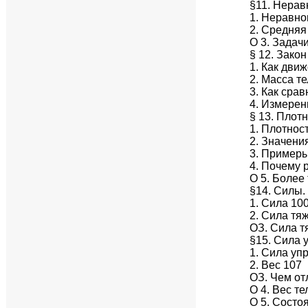
§11. Нера
1. Неравн
2. Средняя
О 3. Задач
§ 12. Зако
1. Как движ
2. Масса т
3. Как сра
4. Измере
§ 13. Плот
1. Плотнос
2. Значени
3. Примеры
4. Почему 
О 5. Более
§14. Силы.
1. Сила 10
2. Сила тя
ОЗ. Сила т
§15. Сила 
1. Сила уп
2. Вес 107
ОЗ. Чем от
О 4. Вес т
О 5. Состо