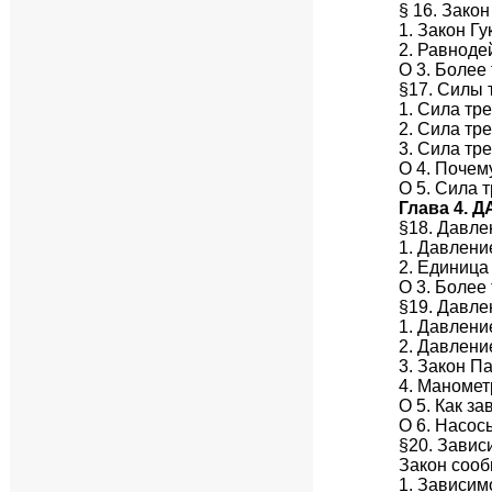
§ 16. Зако
1. Закон Гу
2. Равнод
О 3. Более
§17. Силы 
1. Сила тр
2. Сила тр
3. Сила тр
О 4. Почем
О 5. Сила 
Глава 4.
§18. Давле
1. Давлени
2. Единица
О 3. Более
§19. Давле
1. Давлени
2. Давлени
3. Закон П
4. Маномет
О 5. Как з
О 6. Насос
§20. Завис
Закон соо
1. Зависим