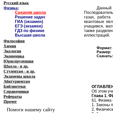
Русский язык
Физика:
Данный 
Средняя школа
Последовательн
Решение задач
газах, работа
ГИА (экзамен)
квантовые явл
ЕГЭ (экзамен)
учащимся, мат
ГДЗ по физике
также разделе
Высшая школа
иллюстраций.
Философия
Химия
Формат:
Экология
Размер:
Экономика
Скачать
Юриспруденция
Школа - и др.
Студентам - и др.
Экзамены
школа
Абитуриентам
Библиотеки
ОГЛАВЛЕ
Об этом уч
Справочники
Глава 1.
Рефераты
§1. Физика
Прочее
1. Законы 
Помоги нашему сайту
2. Физичес