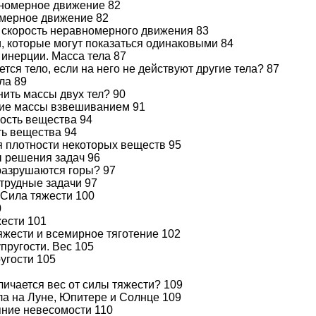
вномерное движение 82
омерное движение 82
 скорость неравномерного движения 83
и, которые могут показаться одинаковыми 84
н инерции. Масса тела 87
ется тело, если на него не действуют другие тела? 87
ела 89
внить массы двух тел? 90
ние массы взвешиванием 91
ность вещества 94
ть вещества 94
я плотности некоторых веществ 95
 решения задач 96
разрушаются горы? 97
 трудные задачи 97
 Сила тяжести 100
0
жести 101
яжести и всемирное тяготение 102
упругости. Вес 105
ругости 105
личается вес от силы тяжести? 109
ела на Луне, Юпитере и Солнце 109
яние невесомости 110