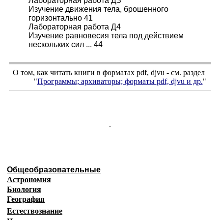
Лабораторная работа ДЗ
Изучение движения тела, брошенного
горизонтально 41
Лабораторная работа Д4
Изучение равновесия тела под действием
нескольких сил ... 44
О том, как читать книги в форматах
pdf
,
djvu
- см. раздел
"
Программы; архиваторы; форматы
pdf, djvu
и др.
"
.
Общеобразовательные
Астрономия
Биология
География
Естествознание