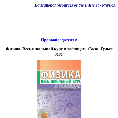
Educational resources of the Internet
-
Physics
.
Образовательные ресурсы Интернета
-
Физика.
Главная страница
(Содержание)
Правообладателям
Физика. Весь школьный курс в таблицах.
Сост. Тульев
В.В.