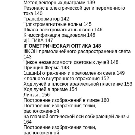
Метод векторных диаграмм 139
Резонанс в электрической цепи переменного
тока 140
Трансформатор 142
' )лпктромагнитные волны 145
Шкала электромагнитных волн 146
К чмссификация радиоволи 146
и|1 ГИКА 147
IГ ОМЕТРИЧЕСКАЯ ОПТИКА 148
IfiKOH прямолинейного распространения света
143
' (икон независимости световых лучей 148
Принцип Ферма 148
1шшнЫ отражения и преломления света 149
к полного внутреннего отражения 152
Ход лучей в плоскопараллельной пластинке 153
Ход лучей в призме 154
Линзы , 156
Построение изображений в линзе 160
Построение изображения точки,
расположенной
на главной оптической оси собирающей линзы
164
Построение изображения точки,
расположенной