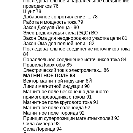
Последовательное и параллельное соединение
проводников 76
Шунт 78
Добавочное сопротивление ,... 78
Работа и мощность тока 79
Закон Джоуля-Ленца - 80
Электродвижущая сила (ЭДС) ВО
Закон Ома для неоднородного участка цепи 81
Закон Ома для полной цепи - 82
Последовательное соединение источников тока
84
Параллельное соединение источников тока 84
Правила Кирхгофа 85
Электрический ток в электролитах... 86
МАГНИТНОЕ ПОЛЕ 88
Вектор магнитной индукции 8Й
Линии магнитной индукции 90
Магнитное поле бесконечно длинногго
прямогопроводника с током 91
Магнитное поле кругового тока 91
Магнитное поле соленоида 92
Магнитное поле тороида 92
Принцип суперпозиции магнитныхполей 93
Сила Ампера 93
Сила Лоренца 94