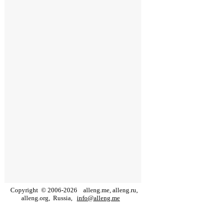
Copyright
©
2006
-
2026
alleng.me, alleng.ru,
alleng.org,
Russia,
info@alleng.me