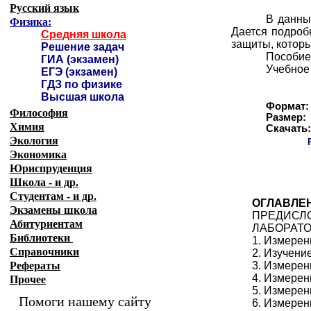
Русский язык
В данны
Физика:
Дается подроб
Средняя школа
защиты, котор
Решение задач
Пособие
ГИА (экзамен)
Учебное
ЕГЭ (экзамен)
ГДЗ по физике
Высшая школа
Формат:
Философия
Размер:
Химия
Скачать
Экология
Экономика
Юриспруденция
Школа - и др.
Студентам - и др.
ОГЛАВЛЕ
Экзамены
школа
ПРЕДИСЛ
Абитуриентам
ЛАБОРАТО
Библиотеки
1. Измерен
Справочники
2. Изучени
Рефераты
3. Измерен
4. Измерен
Прочее
5. Измерен
Помоги нашему сайту
6. Измерен