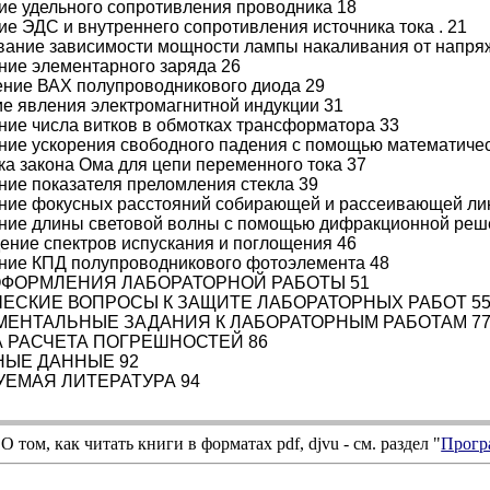
ие удельного сопротивления проводника 18
ие ЭДС и внутреннего сопротивления источника тока . 21
вание зависимости мощности лампы накаливания от напря
ние элементарного заряда 26
ение ВАХ полупроводникового диода 29
ие явления электромагнитной индукции 31
ние числа витков в обмотках трансформатора 33
ние ускорения свободного падения с помощью математичес
ка закона Ома для цепи переменного тока 37
ние показателя преломления стекла 39
ение фокусных расстояний собирающей и рассеивающей ли
ение длины световой волны с помощью дифракционной реш
ение спектров испускания и поглощения 46
ение КПД полупроводникового фотоэлемента 48
ОФОРМЛЕНИЯ ЛАБОРАТОРНОЙ РАБОТЫ 51
ЕСКИЕ ВОПРОСЫ К ЗАЩИТЕ ЛАБОРАТОРНЫХ РАБОТ 5
ЕНТАЛЬНЫЕ ЗАДАНИЯ К ЛАБОРАТОРНЫМ РАБОТАМ 7
 РАСЧЕТА ПОГРЕШНОСТЕЙ 86
НЫЕ ДАННЫЕ 92
ЕМАЯ ЛИТЕРАТУРА 94
О том, как читать книги в форматах
pdf
,
djvu
- см. раздел "
Прогр