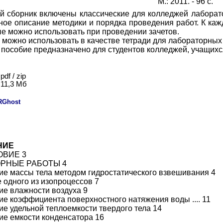
М.: 2011. - 96 с.
й сборник включены классические для колледжей лабора
ное описание методики и порядка проведения работ. К ка
ые можно использовать при проведении зачетов.
 можно использовать в качестве тетради для лабораторных 
 пособие предназначено для студентов колледжей, учащих
pdf / zip
11,3 Мб
:
RGhost
НИЕ
ОВИЕ 3
РНЫЕ РАБОТЫ 4
ие массы тела методом гидростатического взвешивания 4
е одного из изопроцессов 7
ие влажности воздуха 9
ие коэффициента поверхностного натяжения воды .... 11
ие удельной теплоемкости твердого тела 14
ие емкости конденсатора 16