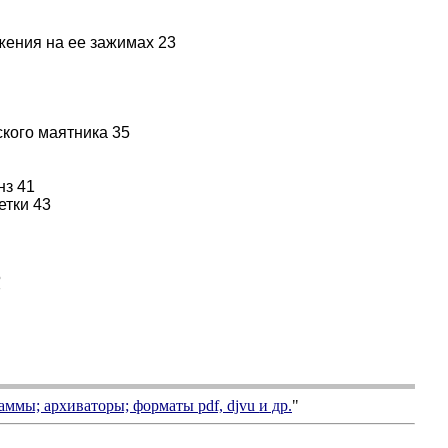
жения на ее зажимах 23
кого маятника 35
нз 41
етки 43
5
7
аммы; архиваторы; форматы
pdf, djvu
и др.
"