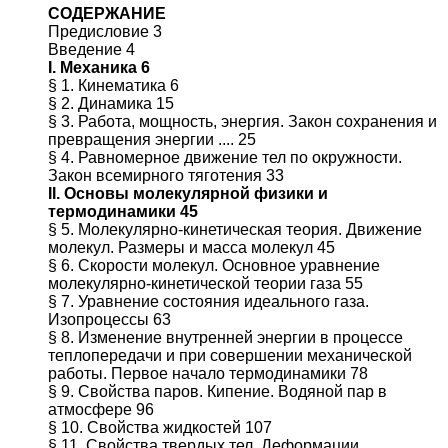
СОДЕРЖАНИЕ
Предисловие 3
Введение 4
I. Механика 6
§ 1. Кинематика 6
§ 2. Динамика 15
§ 3. Работа, мощность, энергия. Закон сохранения и
превращения энергии .... 25
§ 4. Равномерное движение тел по окружности.
Закон всемирного тяготения 33
II. Основы молекулярной физики и
термодинамики 45
§ 5. Молекулярно-кинетическая теория. Движение
молекул. Размеры и масса молекул 45
§ 6. Скорости молекул. Основное уравнение
молекулярно-кинетической теории газа 55
§ 7. Уравнение состояния идеального газа.
Изопроцессы 63
§ 8. Изменение внутренней энергии в процессе
теплопередачи и при совершении механической
работы. Первое начало термодинамики 78
§ 9. Свойства паров. Кипение. Водяной пар в
атмосфере 96
§ 10. Свойства жидкостей 107
§ 11. Свойства твердых тел. Деформации.