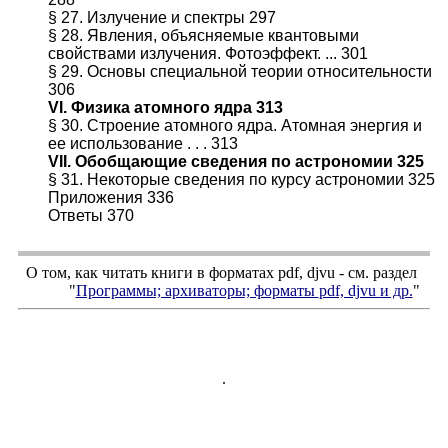
§ 27. Излучение и спектры 297
§ 28. Явления, объясняемые квантовыми
свойствами излучения. Фотоэффект. ... 301
§ 29. Основы специальной теории относительности
306
VI. Физика атомного ядра 313
§ 30. Строение атомного ядра. Атомная энергия и
ее использование . . . 313
VII. Обобщающие сведения по астрономии 325
§ 31. Некоторые сведения по курсу астрономии 325
Приложения 336
Ответы 370
О том, как читать книги в форматах
pdf
,
djvu
- см. раздел
"
Программы; архиваторы; форматы
pdf, djvu
и др.
"
.