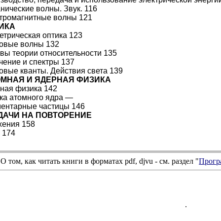
анические волны. Звук. 116
ктромагнитные волны 121
ТИКА
метрическая оптика 123
товые волны 132
овы теории относительности 135
учение и спектры 137
товые кванты. Действия света 139
ТОМНАЯ И ЯДЕРНАЯ ФИЗИКА
мная физика 142
ика атомного ядра —
ментарные частицы 146
ЗАДАЧИ НА ПОВТОРЕНИЕ
ения 158
 174
О том, как читать книги в форматах
pdf
,
djvu
- см. раздел "
Прогр
.