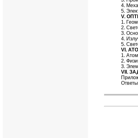
4. Мех
5. Эле
V. ОП
1. Гео
2. Све
3. Осн
4. Изл
5. Све
VI. А
1. Ато
2. Физ
3. Эле
VII. 
Прилож
Ответы