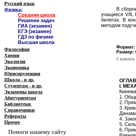
Русский язык
В сборн
Физика:
учащиеся VIII,
Средняя школа
билетах. В ко
Решение задач
методом подсч
ГИА (экзамен)
ЕГЭ (экзамен)
ГДЗ по физике
Высшая школа
Формат:
Философия
Размер:
Химия
Скачат
Экология
Экономика
Юриспруденция
Школа - и др.
ОГЛА
Студентам - и др.
I. МЕ
Кинема
Экзамены
школа
1. Общ
Абитуриентам
2. Пря
Библиотеки
3. Кри
Справочники
Динам
Рефераты
4. Зак
Прочее
5. Сил
6. При
Помоги нашему сайту
Равнов