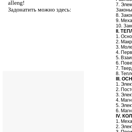
alleng!
7. Эле
Задонатить можно здесь:
Законы
8. Зак
9. Мех
10. За
II. Т
1. Осн
2. Мак
3. Мол
4. Пер
5. Вза
6. Пов
7. Твер
8. Теп
III. 
1. Эле
2. Пос
3. Эле
4. Маг
5. Эле
6. Маг
IV. К
1. Мех
2. Эле
3. Про