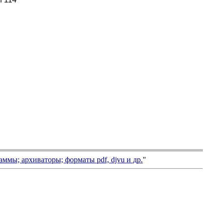
аммы; архиваторы; форматы
pdf, djvu
и др.
"