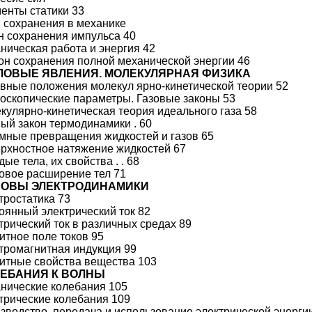
менты статики 33
 сохранения в механике
он сохранения импульса 40
аническая работа и энергия 42
кон сохранения полной механической энергии 46
ЕПЛОВЫЕ ЯВЛЕНИЯ. МОЛЕКУЛЯРНАЯ ФИЗИКА
овные положения молекул ярно-кинетической теории 52
роскопические параметры. Газовые законы 53
екулярно-кинетическая теория идеального газа 58
вый закон термодинамики . 60
имные превращения жидкостей и газов 65
ерхностное натяжение жидкостей 67
дые тела, их свойства . . 68
ловое расширение тел 71
ОСНОВЫ ЭЛЕКТРОДИНАМИКИ
ктростатика 73
тоянный электрический ток 82
ктрический ток в различных средах 89
нитное поле токов 95
ктромагнитная индукция 99
нитные свойства вещества 103
ОЛЕБАНИЯ К ВОЛНЫ
анические колебания 105
ктрические колебания 109
изводство, передача и использование электрической энерги