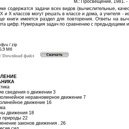
М.: Просвещение, 1981. -
ике содержатся задачи всех видов (вычислительные, каче
 IX и X классов могут решать в классе и дома, а учителя 
нце книги имеется раздел для повторения. Ответы на вы
ета цифр. Нумерация задач по сравнению с предыдущими 
djvu / zip
6,9 Мб
ь
/ Download
файл
ВЛЕНИЕ
ХАНИКА
тика
ие сведения о движении 3
молинейное неравномерное движение 7
волинейное движение 16
ика
оны движения 18
ы природы 22
менение законов движения . 26
есие сил