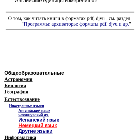
Английские единицы измерения 62
О том, как читать книги в форматах
pdf
,
djvu
- см. раздел
"
Программы; архиваторы; форматы
pdf, djvu
и др.
"
.
Общеобразовательные
Астрономия
Биология
География
Естествознание
Иностранные языки
Английский язык
Французский яз.
Испанский язык
Немецкий язык
Другие языки
Информатика