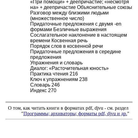
«При помощи» + деепричастие; «несмотря
на» + деепричастие Объяснительные союзы
Разговор между близкими людьми
(множественное число)
Придаточные предложения с двумя -en
формами Безличные выражения
Сослагательное наклонение в настоящем
времени Косвенная речь
Порядок слов в косвенной речи
Придаточные предложения в середине
предложения
Упражнения и словарь
Диалог: «Расточительная юность»
Практика чтения 216
Ключ к упражнениям 238
Словарь 246
Индекс 270
О том, как читать книги в форматах
pdf
,
djvu
- см. раздел
"
Программы; архиваторы; форматы
pdf, djvu
и др.
"