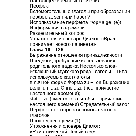
Настоящее время: исключения
Пеофект
Вспомогательные глаголы при образовании
перфекта: sein или haben?
Использование перфекта Форма ge_(e)t
Информация о времени
Разделительный вопрос
Упражнения и словарь Диалог: «Врач
принимает нового пациента»
Глава 10 129
Выражение отношения принадлежности
Предлоги, требующие использования
родительного падежа Несколько слов-
исключений мужского рода Глаголы
II
Tипа,
используемые как глаголы
в личной форме Форма zu + -en Выражение
цели: um... zu Ohne... zu (не... причастие
настоящего времени);
statt... zu (вместо того, чтобы + причастие
настоящего времени) Страдательный залог
Перфект некоторых вспомогательных
глаголов
Прошедшее время (1)
Упражнения и словарь Диалог:
«Романтический Новый год»