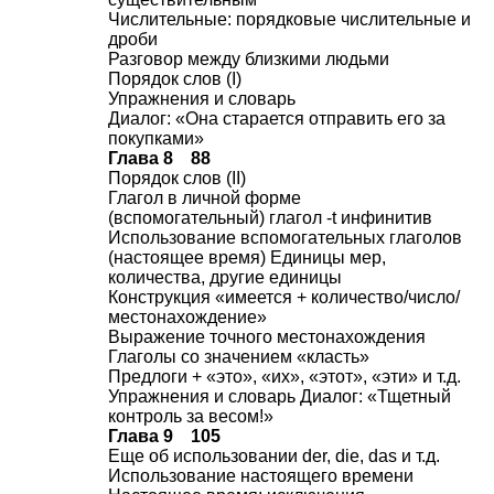
Числительные: порядковые числительные и
дроби
Разговор между близкими людьми
Порядок слов (I)
Упражнения и словарь
Диалог: «Она старается отправить его за
покупками»
Глава 8 88
Порядок слов (II)
Глагол в личной форме
(вспомогательный) глагол -t инфинитив
Использование вспомогательных глаголов
(настоящее время) Единицы мер,
количества, другие единицы
Конструкция «имеется + количество/число/
местонахождение»
Выражение точного местонахождения
Глаголы со значением «класть»
Предлоги + «это», «их», «этот», «эти» и т.д.
Упражнения и словарь Диалог: «Тщетный
контроль за весом!»
Глава 9 105
Еще об использовании der, die, das и т.д.
Использование настоящего времени