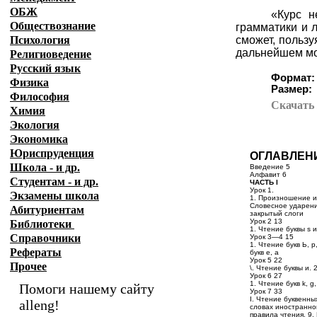
ОБЖ
«Курс н
Обществознание
грамматики и 
Психология
сможет, пользу
дальнейшем мо
Религиоведение
Русский язык
Формат:
Физика
Размер:
Философия
Скачат
Химия
Экология
Экономика
Юриспруденция
ОГЛАВЛЕН
Школа - и др.
Введение 5
Алфавит 6
Студентам - и др.
ЧАСТЬ I
Урок 1.
Экзамены
школа
1. Произношение и 
Словесное ударени
Абитуриентам
закрытый слоги
Урок 2 13
Библиотеки
1. Чтение буквы s 
Справочники
Урок 3—4 15
1. Чтение букв Ь, р
Рефераты
букв е, а
Урок 5 22
Прочее
\. Чтение буквы и. 
Урок 6 27
1. Чтение букв k, g
Помоги нашему сайту
Урок 7 33
I. Чтение буквенных
alleng!
словах иностранно
правила чтения. 9.