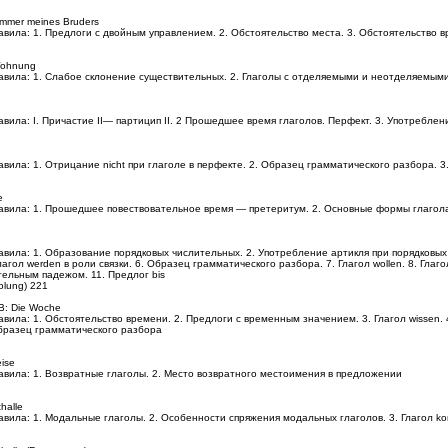
zimmer meines Bruders
авила: 1. Предлоги с двойным управлением. 2. Обстоятельство места. 3. Обстоятельство
Wohnung
вила: 1. Слабое склонение существительных. 2. Глаголы с отделяемыми и неотделяемыми п
вила: I. Причастие II— партицип II. 2 Прошедшее время глаголов. Перфект. 3. Употреблен
авила: 1. Отрицание nicht при глаголе в перфекте. 2. Образец грамматического разбора.
e
авила: 1. Прошедшее повествовательное время — претеритум. 2. Основные формы глагола.
авила: 1. Образование порядковых числительных. 2. Употребление артикля при порядковых
Глагол werden в роли связки. 6. Образец грамматического разбора. 7. Глагол wollen. 8. Гла
ельным падежом. 11. Предлог bis
olung) 221
 B: Die Woche
вила: 1. Обстоятельство времени. 2. Предлоги с временным значением. 3. Глагол wissen.
бразец грамматического разбора
eise
авила: 1. Возвратные глаголы. 2. Место возвратного местоимения в предложении
halle
авила: 1. Модальные глаголы. 2. Особенности спряжения модальных глаголов. 3. Глагол