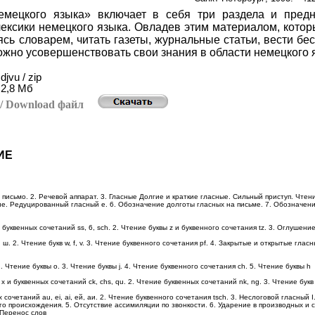
емецкого языка» включает в себя три раздела и предн
лексики немецкого языка. Овладев этим материалом, котор
ясь словарем, читать газеты, журнальные статьи, вести бе
жно усовершенствовать свои знания в области немецкого 
djvu / zip
2,8 Мб
ь
/ Download
файл
ИЕ
письмо. 2. Речевой аппарат. 3. Гласные Долгие и краткие гласные. Сильный приступ. Чтение
е. Редуцированный гласный е. 6. Обозначение долготы гласных на письме. 7. Обозначение
и буквенных сочетаний ss, 6, sch. 2. Чтение буквы z и буквенного сочетания tz. 3. Оглушени
, ш. 2. Чтение букв w, f, v. 3. Чтение буквенного сочетания pf. 4. Закрытые и открытые глас
2. Чтение буквы о. 3. Чтение буквы j. 4. Чтение буквенного сочетания ch. 5. Чтение буквы h
, x и буквенных сочетаний ck, chs, qu. 2. Чтение буквенных сочетаний nk, ng. 3. Чтение букв 
 сочетаний au, ei, ai, ей, аи. 2. Чтение буквенного сочетания tsch. 3. Неслоговой гласный I.
го происхождения. 5. Отсутствие ассимиляции по звонкости. 6. Ударение в производных и
 Перенос слов