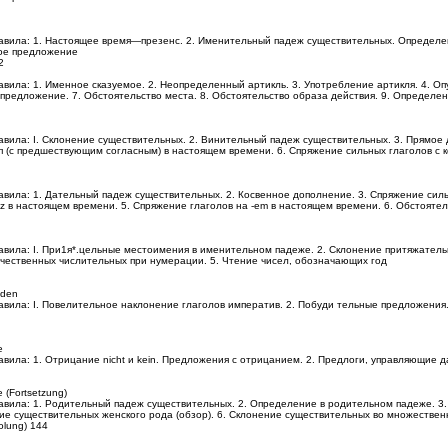
авила: 1. Настоящее время—презенс. 2. Именительный падеж существительных. Определен
ое предложение
52
вила: 1. Именное сказуемое. 2. Неопределенный артикль. 3. Употребление артикля. 4. Оп
редложение. 7. Обстоятельство места. 8. Обстоятельство образа действия. 9. Определени
авила: I. Склонение существительных. 2. Винительный падеж существительных. 3. Прямое
 и п (с предшествующим согласным) в настоящем времени. 6. Спряжение сильных глаголов 
авила: 1. Дательный падеж существительных. 2. Косвенное дополнение. 3. Спряжение силь
, tz в настоящем времени. 5. Спряжение глаголов на -em в настоящем времени. 6. Обстояте
авила: I. При1я*.цельные местоимения в именительном падеже. 2. Склонение притяжатель
чественных числительных при нумерации. 5. Чтение чисел, обозначающих год
aden
авила: I. Повелительное наклонение глаголов императив. 2. Побуди тельные предложени
e
авила: 1. Отрицание nicht и kein. Предложения с отрицанием. 2. Предлоги, управляющие
e (Fortsetzung)
авила: 1. Родительный падеж существительных. 2. Определение в родительном падеже. 3
ние существительных женского рода (обзор). 6. Склонение существительных во множествен
olung) 144