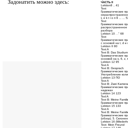
Задонатить можно здесь:
ЧАСТЬ II
Lektion8 .. 41
Text
Грамматические пр
нераспространенн
L e k t i о п 9 ... ... 
Text
Грамматические пра
распространенное п
разбора
Lektion 10 . ." 68
Text
Грамматические пр
с основой на t, d
Lektion II 80
Text A
Text В: Das Studium
Грамматические пр
основой на s, 6, z
Lektion 12 95
Text A
Text В: Gesprach
Грамматические пр
Употребление коли
Lektion 13 ПО
Text A
Text В: Zwei Kamer
Грамматические пр
надежах
Lektion 14 123
Texl A
Text В: Meine Famili
Грамматические пр
Lektion 15 133
Text A
Text В: Meine Famili
Грамматические пр
(обзор). 5. Склоне
Lektion 16 (Wiederh
Text: Mein Freund
Lektion 17 148