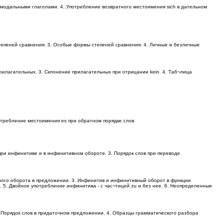
 с модальными глаголами. 4. Употребление возвратного местоимения sich в дательном
тепеней сравнения. 3. Особые формы степеней сравнения. 4. Личные и безличные
рилагательных. 3. Склонение прилагательных при отрицании kein. 4. Таб¬лица
отребление местоимения es при обратном порядке слов
при инфинитиве и в инфинитивном обороте. 3. Порядок слов при переводе
ного оборота в предложении. 3. Инфинитив и инфинитивный оборот в функции
5. Двойное употребление инфинитива - с час¬тицей zu и без нее. 6. Неопределенные
3. Порядок слов в придаточном предложении. 4. Образцы грамматического разбора