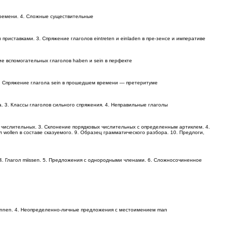
 времени. 4. Сложные существительные
риставками. 3. Спряжение глаголов eintreten и einladen в пре-зенсе и императиве
ие вспомогательных глаголов haben и sein в перфекте
 3. Спряжение глагола sein в прошедшем времени — претеритуме
 3. Классы глаголов сильного спряжения. 4. Неправильные глаголы
 числительных. 3. Склонение порядковых числительных с определенным артиклем. 4.
гол wollen в составе сказуемого. 9. Образец грамматического разбора. 10. Предлоги,
 4. Глагол miissen. 5. Предложения с однородными членами. 6. Сложносочиненное
 konnen. 4. Неопределенно-личные предложения с местоимением man