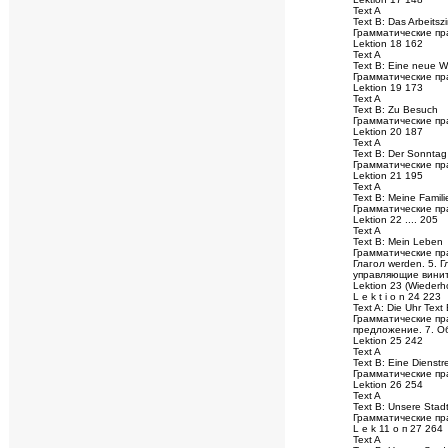
Text A
Text B: Das Arbeits
Грамматические пр
Lektion 18 162
Text A
Text В: Eine neue 
Грамматические пра
Lektion 19 173
Text A
Text В: Zu Besuch
Грамматические пра
Lektion 20 187
Text A
Text В: Der Sonntag
Грамматические пр
Lektion 21 195
Text A
Text В: Meine Famili
Грамматические пр
Lektion 22 .... 205
Text A
Text В: Mein Leben
Грамматические пр
Глагол werden. 5. 
управляющие винит
Lektion 23 (Wiederh
L e k t i о n 24 223
Text A: Die Uhr Text
Грамматические пра
предложение. 7. О
Lektion 25 242
Text A
Text В: Eine Dienstr
Грамматические пр
Lektion 26 254
Text A
Text В: Unsere Stadt
Грамматические пр
L e k 11 о п 27 264
Text A