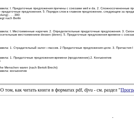
авила: I. Придаточные предложения причины с союзами weil и da. 2. Сложносочиненные 
ые придаточные предложения. 5. Порядок слов в главном предложении, следующем за при
lung) . . . 380
fliegt nach Berlin
авила: I. Местоименные наречия. 2. Определительные придаточные предложения. 3. Склон
осительным местоимением dessen (deren). 5. Придаточные предложения времени с союзами
вила: 1. Страдательный залог—пассив. 2 Придаточные предложения цели. 3. Причастия I и I
авила: 1. Придаточные предложения времени (продолжение).2. Конъюнктив
5
che Menschen waren (nach Bertolt Brecht)
авила: конъюнктив
4
О том, как читать книги в форматах
pdf
,
djvu
- см. раздел "
Прогр
.