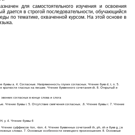
азначен для самостоятельного изучения и освоения
ый дается в строгой последовательности, обучающийся
седы по тематике, охваченной курсом. На этой основе в
языка.
 буквы а. 4. Согласные. Напряженность глухих согласных. Чтение букв d, t, n. 5.
 краткости гласных на письме. Чтение буквенного сочетания dt. 8. Открытый и
е звонких согласных в конце слова и слога
ные. Чтение буквы i. 5. Отсутствие смягчения согласных. .6. Чтение буквы г. 7. Чтение
Н, у. 4. Чтение буквы б
 Чтение суффиксов -Ion, -tion. 4. Чтение буквенных сочетаний th, ph, sh и букв g, j в
 сложных словах. 7. Основные особенности немецкого произношения. 8. Основные