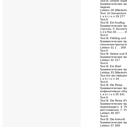
Text В: Unsere Stadt
Грамматические пра
падеже
Lektion 28 (Wiederh
Text: Im Sanatorium
L e k t i о n 29 277
Text A
Text B: Ein Ausflug
Грамматические пр
глаголы. 5. Безли
1.1'к Поп 30 ........ 
Text A
Text В: Friihling un
Грамматические пр
склонения прилага
Lektion 31 1 . . 309
Text A
Text В: Herbst und W
Грамматические пр
Lektion 32 317
Text A
Text В: Ein Brief
Грамматические пр
Lektiop 33 (Wiederh
Text Ant der Hisbah
L e k t i о n 34 . . . . 
Text A
Text B: Die Reise
Граммагические пр
инфинитивных обор
L e k t i о п 35 341
Text A
Text В: Die Reise (F
Грамматические пр
подлежащего. 4. У
местоимения. 7. У
Lektion 36 357
Text A
Text В: Die Ankunft
Грамматические пр
Lektion 37 369