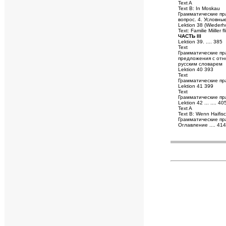
Text A
Text В: In Moskau
Грамматические пр
вопрос. 4. Условн
Lektion 38 (Wiederho
Text: Familie Miiller 
ЧАСТЬ III
Lektion 39. .... 385
Text
Грамматические пр
предложения с отн
русским словарем
Lektion 40 393
Text
Грамматические пра
Lektion 41 399
Text
Грамматические пр
Lektion 42 ... .... 40
Text A
Text В: Wenn Haifis
Грамматические пр
Оглавление .... 41