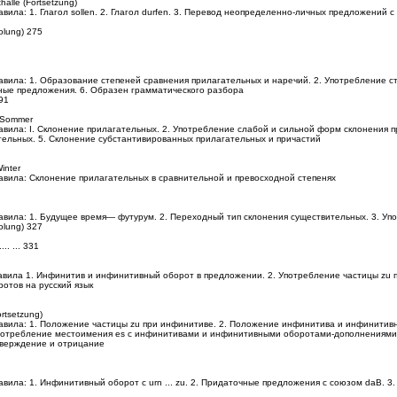
halle (Fortsetzung)
вила: 1. Глагол sollen. 2. Глагол durfen. 3. Перевод неопределенно-личных предложений
olung) 275
авила: 1. Образование степеней сравнения прилагательных и наречий. 2. Употребление с
чные предложения. 6. Образен грамматического разбора
291
d Sommer
авила: I. Склонение прилагательных. 2. Употребление слабой и сильной форм склонения п
тельных. 5. Склонение субстантивированных прилагательных и причастий
inter
авила: Склонение прилагательных в сравнительной и превосходной степенях
авила: 1. Будущее время— футурум. 2. Переходный тип склонения существительных. 3. Уп
olung) 327
n
.... ... 331
авила 1. Инфинитив и инфинитивный оборот в предложении. 2. Употребление частицы zu 
отов на русский язык
ortsetzung)
авила: 1. Положение частицы zu при инфинитиве. 2. Положение инфинитива и инфинитив
потребление местоимения es с инфинитивами и инфинитивными оборотами-дополнениями. 
тверждение и отрицание
авила: 1. Инфинитивный оборот с urn ... zu. 2. Придаточные предложения с союзом daB. 