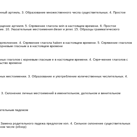
ный артикль. 3. Образование множественного числа существительных. 4. Простое
ущение артикля. 5. Спряжение глагола sein в настоящем времени. 6. Простое
е. 10. Указательные местоимения dieser и jener. 15. Образцы грамматического
 дополнение. 4. Спряжение глагола haben в настоящем времени. 5. Спряжение глаголов
с корневым гласным а в настоящем времени
ных глаголов с корневым гласным е в настоящем времени. 4. Спря¬жение глаголов с
льство времени
ных местоимении. 3. Образование и употребление количественных числительных. 4.
я. 3. Склонение личных местоимений в именительном, дательном и винительном
 дательным падежом
. Замена родительного падежа предлогом von. 4. Сильное склонение существительных
ном числе (обзор)