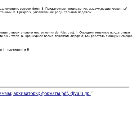
предложения с союзом denn. 3. Придаточные предложения, выра¬жающие косвенный
даточным. 6. Предлоги, управляющие роди¬тельным падежом
ение относительного местоимения der (die, das). 4. Определитель¬ные придаточные
 als и wenn. 6. Прошедшее время- плюсквам¬перфект. Как работать с общим немецко-
I - партицип I и II
аммы; архиваторы; форматы
pdf, djvu
и др.
"