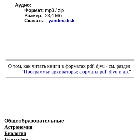
Аудио:
Формат:
mp3 / zip
Размер:
23,4 Мб
Скачать:
yandex.disk
О том, как читать книги в форматах
pdf
,
djvu
- см. раздел
"
Программы; архиваторы; форматы
pdf, djvu
и др.
"
.
Общеобразовательные
Астрономия
Биология
География