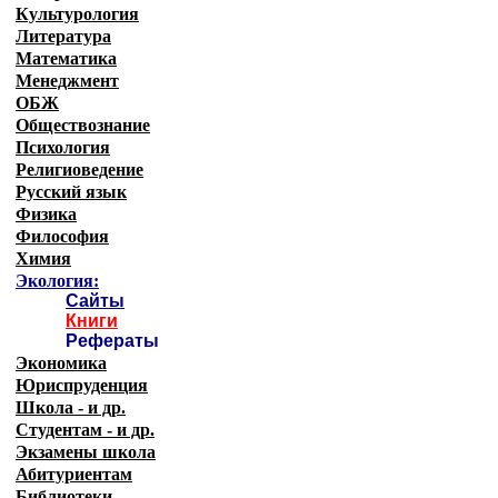
Культурология
Литература
Математика
Менеджмент
ОБЖ
Обществознание
Психология
Религиоведение
Русский язык
Физика
Философия
Химия
Экология:
Сайты
Книги
Рефераты
Экономика
Юриспруденция
Школа - и др.
Студентам - и др.
Экзамены
школа
Абитуриентам
Библиотеки