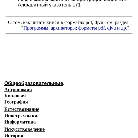
Алфавитный указатель 171
О том, как читать книги в форматах
pdf
,
djvu
- см. раздел
"
Программы; архиваторы; форматы
pdf, djvu
и др.
"
.
Общеобразовательные
.
Астрономия
Биология
География
Естествознание
Иностр. языки
.
Информатика
Искусствоведение
История