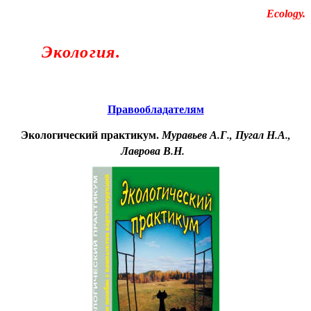
Educational resources of the Internet
-
Ecology
.
Образовательные ресурсы Интернета
-
Экология.
Главная страница
(Содержание)
Правообладателям
Экологический практикум.
Муравьев А.Г., Пугал Н.А.,
Лаврова В.Н.