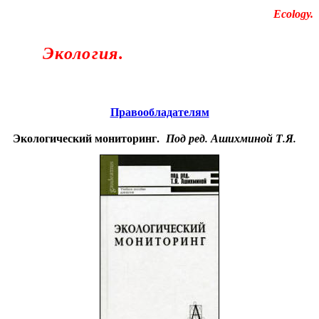
Educational resources of the Internet
-
Ecology
.
Образовательные ресурсы Интернета
-
Экология.
Главная страница
(Содержание)
Правообладателям
Экологический мониторинг.
Под ред. Ашихминой Т.Я.