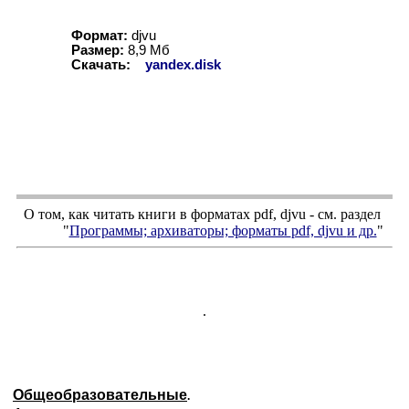
Формат:
djvu
Размер:
8
,
9
Мб
Скачать:
yandex.disk
О том, как читать книги в форматах
pdf
,
djvu
- см. раздел
"
Программы; архиваторы; форматы
pdf, djvu
и др.
"
.
Общеобразовательные
.