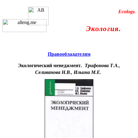
Educational resources of the Internet
-
Ecology
.
Образовательные ресурсы
Экология.
Интернета
-
Главная страница
(Содержание)
Правообладателям
Экологический менеджмент.
Трифонова Т.А.,
Селиванова Н.В., Ильина М.Е.